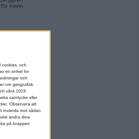
för Kevin
nderlaget,
er matchen,
Bäst i
l cookies, och
asserade
av en enhet for
rsokningar och
ter om geografisk
rtar med
 och våra 1019
 neka samtycke eller
cker.
Observera att
r högre än
att invända mot sådan
 2011 i
elst ändra dina
m har det
licka på knappen