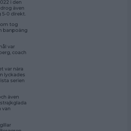
2022 i den
 drog även
5-0 direkt.
 som tog
en banpoäng
mål var
lberg, coach
et var nära
on lyckades
ista serien
och även
 strajkglada
n van
illar
 Berggren