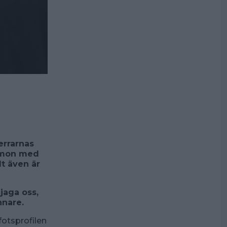
a
errarnas
amon med
lt även är
jaga oss,
nnare.
fotsprofilen