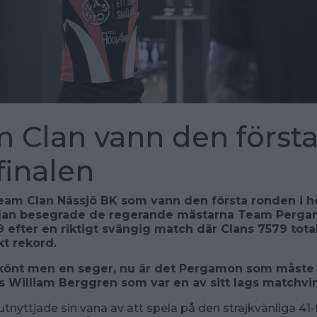
 Clan vann den först
finalen
eam Clan Nässjö BK som vann den första ronden i h
 Clan besegrade de regerande mästarna Team Perg
9 efter en riktigt svängig match där Clans 7579 tota
kt rekord.
skönt men en seger, nu är det Pergamon som måste 
s William Berggren som var en av sitt lags matchvi
tnyttjade sin vana av att spela på den strajkvänliga 41-