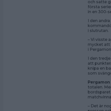
och satte g
första ser
in en 300-s
I den andra
kommandot 
i slutrutan.
– Vi visste 
mycket att 
i Pergamon
I den tredje
att punkter
knipa en ba
som svängde
Pergamon 
totalen. Me
bordsparet 
matchvinna
– Det är nog
pressen och