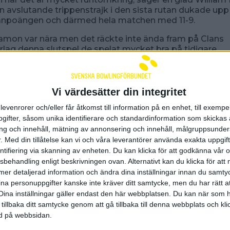
avslutande trippenstrajk i den sista rutan dukade upp 
banpoängen och därmed hela matchen med 11-9.
mon var nära men det räckte inte ända fram på Clans
rlag denna slutspel de spelat mycket bra på tidigare.
det skulle ta lite tid för oss att ställa in oss på det här u
en första serien blev lite för mycket. Det är där de vinn
artin Larsen i Team Pergamon.
Vi värdesätter din integritet
t toppade William Berggren i Clan med hela 1068 poäng. 
levenrorer och/eller får åtkomst till information på en enhet, till exempe
ar Martin Larsen med 1039 där även Oliver Dahlgren p
ifter, såsom unika identifierare och standardinformation som skickas 
ina 1018.
g och innehåll, mätning av annonsering och innehåll, målgruppsunde
.
Med din tillåtelse kan vi och våra leverantörer använda exakta uppgif
 lagen ladda om inför den andra finalmatchen som sta
entifiering via skanning av enheten. Du kan klicka för att godkänna vår
klockan 12.20.
sbehandling enligt beskrivningen ovan. Alternativt kan du klicka för att
ll mer detaljerad information och ändra dina inställningar innan du samty
 totalresultat, 7579 för Clan och 7517 för Pergamon, va
ina personuppgifter kanske inte kräver ditt samtycke, men du har rätt 
e Svenska rekordet på 7476 som Pergamon tidigare slog
Dina inställningar gäller endast den här webbplatsen. Du kan när som h
 Hageby. Men nu är det alltså Team Clan Nässjö BK so
 rekordet för 8-mannalag över fyra serier.
 tillbaka ditt samtycke genom att gå tillbaka till denna webbplats och k
ned på webbsidan.
Höglund