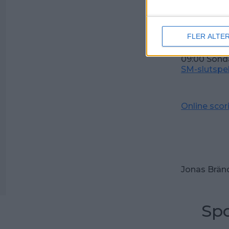
Resultat slu
Livesändn
FLER ALTE
09:00 Sön
09:00 Sön
SM-slutspe
Online scor
Jonas Brän
Spo