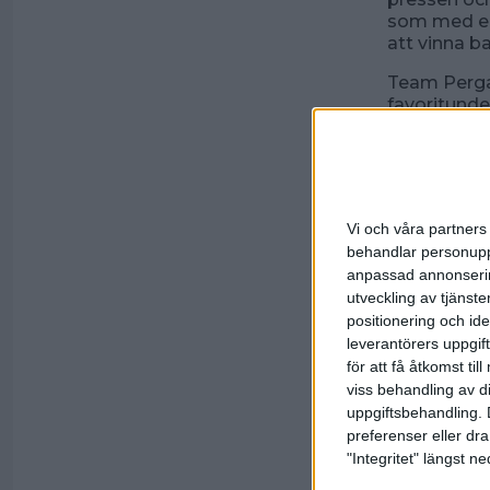
som med en 
att vinna 
Team Perga
favoritunde
– Vi visste 
men 0-5 i d
förklarar M
Individuell
Vi och våra partners 
Pergamon v
behandlar personuppg
1000 med s
anpassad annonserin
utveckling av tjänster
Nu får båda
positionering och id
inspelning 
leverantörers uppgift
för att få åtkomst ti
Båda lagens
viss behandling av d
det tidigar
uppgiftsbehandling. 
Norrköping,
nya svenska
preferenser eller dra
"Integritet" längst 
Foto: Jan 