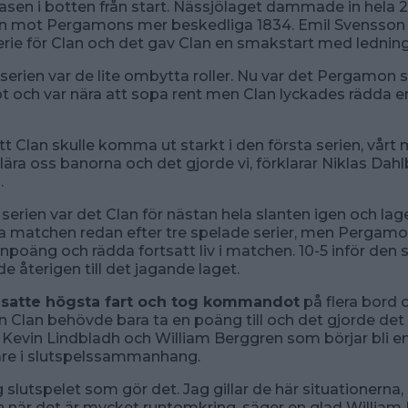
asen i botten från start. Nässjölaget dammade in hela 
ien mot Pergamons mer beskedliga 1834. Emil Svensson
erie för Clan och det gav Clan en smakstart med ledning 
 serien var de lite ombytta roller. Nu var det Pergamon
och var nära att sopa rent men Clan lyckades rädda 
att Clan skulle komma ut starkt i den första serien, vårt 
lära oss banorna och det gjorde vi, förklarar Niklas Dah
.
 serien var det Clan för nästan hela slanten igen och lag
a matchen redan efter tre spelade serier, men Pergam
npoäng och rädda fortsatt liv i matchen. 10-5 inför den s
 återigen till det jagande laget.
satte högsta fart och tog kommandot
på flera bord 
n Clan behövde bara ta en poäng till och det gjorde det
Kevin Lindbladh och William Berggren som börjar bli e
re i slutspelssammanhang.
 slutspelet som gör det. Jag gillar de här situationerna, g
 när det är mycket runtomkring, säger en glad William