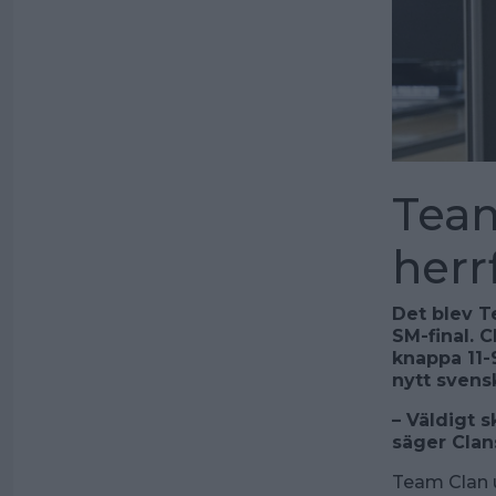
Team
herr
Det blev T
SM-final.
knappa 11-
nytt svens
– Väldigt 
säger Clan
Team Clan u