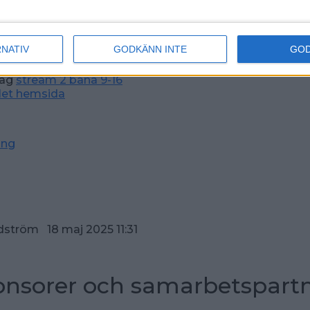
tspel, herrar
ing Swebowl
RNATIV
GODKÄNN INTE
GO
dag
stream 1 bana 1-8
dag
stream 2 bana 9-16
let hemsida
ing
dström 18 maj 2025 11:31
nsorer och samarbetspart