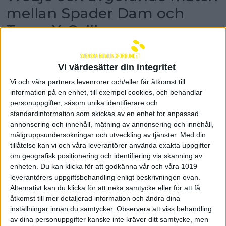
mellan Spader Dam och
Team X-Calibur
Det blir en tredje och avgörande match
mellan Spader Dam och Team X-Calibur. Detta
Vi värdesätter din integritet
står klart efter att X-Calibur vunnit den andra
matchen med 11-9. Nu väntar en tredje och
Vi och våra partners levenrorer och/eller får åtkomst till
avgörande match mellan de båda lagen
information på en enhet, till exempel cookies, och behandlar
personuppgifter, såsom unika identifierare och
Team X-Calibur tog alltså chansen och slog tillbaka
standardinformation som skickas av en enhet for anpassad
Spader Dam i den andra finalmatchen. Den här
annonsering och innehåll, mätning av annonsering och innehåll,
gången var det Partillelaget som tog tag i matchen
målgruppsundersokningar och utveckling av tjänster.
Med din
direkt från början och tog en tidig ledning med 4-1
tillåtelse kan vi och våra leverantörer använda exakta uppgifter
direkt i första serien. De fortsatte sen på den
inslagna vägen och och lyckades ta totalslagningen
om geografisk positionering och identifiering via skanning av
i andra serien med 5 pinnar för att vinna med 3-2.
enheten. Du kan klicka för att godkänna vår och våra 1019
Ledning med 7-3 efter två serier alltså
leverantörers uppgiftsbehandling enligt beskrivningen ovan.
Alternativt kan du klicka för att neka samtycke eller för att få
I tredje serien fortsatte X-Calibur att vara lite
åtkomst till mer detaljerad information och ändra dina
starkare än sina motståndare, och återigen blev det
inställningar innan du samtycker.
Observera att viss behandling
3-2, och därmed hade X-Calibur redan efter tre
av dina personuppgifter kanske inte kräver ditt samtycke, men
serier sett till att det skulle bli en tredje match då de