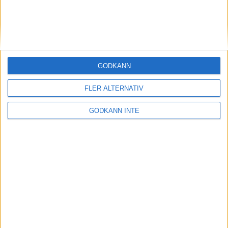
medlemsrabatt på Strawberry
GODKÄNN
FLER ALTERNATIV
GODKÄNN INTE
Adress
Svenska Bowlingförbundet
Box 11016