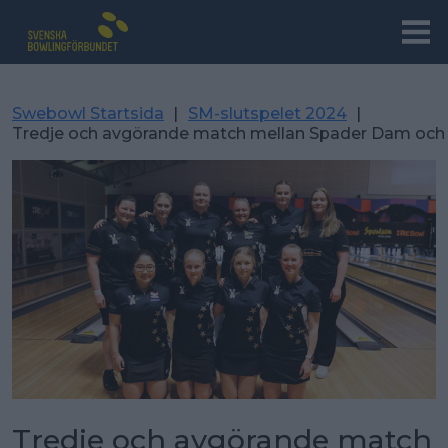
Swebowl Startsida
|
SM-slutspelet 2024
|
Tredje och avgörande match mellan Spader Dam och
Tredje och avgörande match