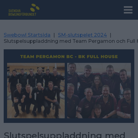
Swebowl Startsida
|
SM-slutspelet 2024
|
Slutspelsuppladdning med Team Pergamon och Full
Slutspelsuppladdning med