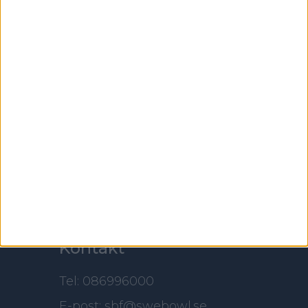
Adress
Svenska Bowlingförbundet
Box 11016
100 61 Stockholm
Besöksadress
Skansbrogatan 7
118 60 Stockholm
Kontakt
Tel: 086996000
E-post: sbf@swebowl.se