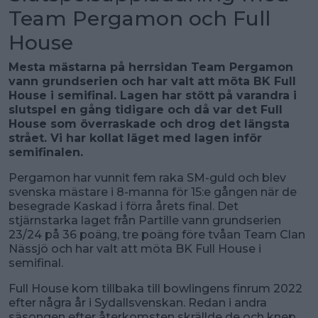
Team Pergamon och Full
House
Mesta mästarna på herrsidan Team Pergamon
vann grundserien och har valt att möta BK Full
House i semifinal. Lagen har stött på varandra i
slutspel en gång tidigare och då var det Full
House som överraskade och drog det längsta
strået. Vi har kollat läget med lagen inför
semifinalen.
Pergamon har vunnit fem raka SM-guld och blev
svenska mästare i 8-manna för 15:e gången när de
besegrade Kaskad i förra årets final. Det
stjärnstarka laget från Partille vann grundserien
23/24 på 36 poäng, tre poäng före tvåan Team Clan
Nässjö och har valt att möta BK Full House i
semifinal.
Full House kom tillbaka till bowlingens finrum 2022
efter några år i Sydallsvenskan. Redan i andra
säsongen efter återkomsten skrällde de och knep