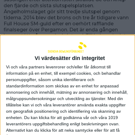
den fjärde och sista slutspelsplatsen.
Ängelholmslaget gör sitt tredje slutspel genom
tiderna. 2014 blev det brons och tre år tidigare vann
Full House SM-guld efter en oerhört rafflande
finalseger över Pergamon. Det är enda gången
lagen stött på varandra i slutspel. Till helgen är det
dags igen. Kl 20.20 på fredag börjar den första
semifinalen mellan lagen i Jönköping.
Vi värdesätter din integritet
Slutspelsuppladdning med Team Pergamon
Vi och våra partners levenrorer och/eller får åtkomst till
Hallå där Martin Larsen, Team Pergamon
information på en enhet, till exempel cookies, och behandlar
personuppgifter, såsom unika identifierare och
Hur är läget inför slutspelet?
– Det är väl lite av en blandning mellan taggning och
standardinformation som skickas av en enhet for anpassad
spändhet. Vi har en oerhört bred trupp med många
annonsering och innehåll, mätning av annonsering och innehåll,
starka spelare. Det är en styrka samtidigt som det
målgruppsundersokningar och utveckling av tjänster.
Med din
är lite tufft när flera potentiella startspelare inte
tillåtelse kan vi och våra leverantörer använda exakta uppgifter
kommer att få spela. Det är många i laget som har
om geografisk positionering och identifiering via skanning av
visat framfötterna det senaste och tävlat mycket.
enheten. Du kan klicka för att godkänna vår och våra 1019
leverantörers uppgiftsbehandling enligt beskrivningen ovan.
Hur har ni laddat inför slutspelet?
Alternativt kan du klicka för att neka samtycke eller för att få
– Vi har försökt att förbereda oss brett och på alla