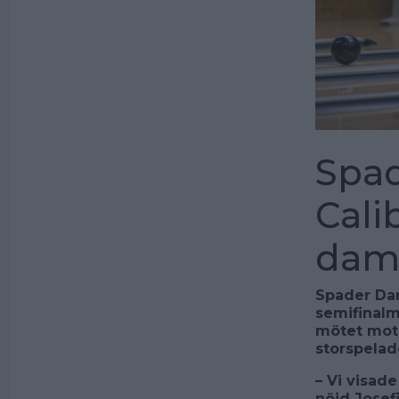
Spa
Cali
dame
Spader Dam
semifinalm
mötet mot 
storspelad
– Vi visade
nöjd Josef