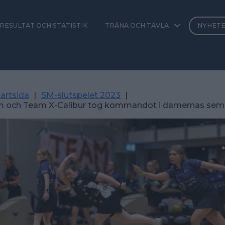
RESULTAT OCH STATISTIK
TRÄNA OCH TÄVLA
NYHET
artsida
|
SM-slutspelet 2023
|
 och Team X-Calibur tog kommandot i damernas semif