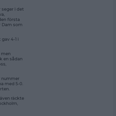
 seger i det
va,
den första
der Dam som
gav 4-1 i
a, men
ick en sådan
ss,
ar nummer
na med 5-0.
rten.
även räckte
tockholm,