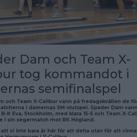
der Dam och Team X-
bur tog kommandot i
rnas semifinalspel
 och Team X-Calibur vann på fredagskvällen de fö
atcherna i damernas SM-slutspel. Spader Dam vann
B-K Eva, Stockholm, med klara 15-5 och Team X-Cal
e i sin segermatch mot BK Högland.
 att vi inte bara är här för att delta utan för att vinn
in Hermansson i X-Calibur.