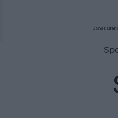
Jonas Brän
Spo