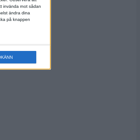
för med så
att invända mot sådan
n
elst ändra dina
licka på knappen
oline
rg var över
ler med 2-0
DKÄNN
båda lagen
lmötet i