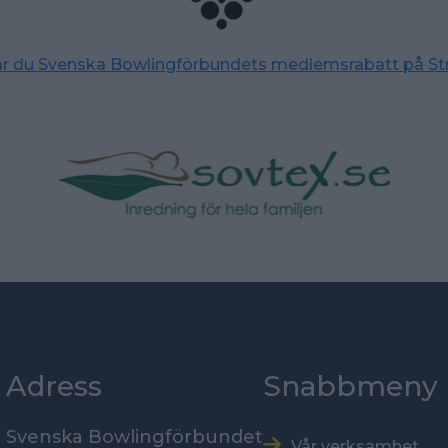
tar du Svenska Bowlingförbundets medlemsrabatt på St
Adress
Snabbmeny
Svenska Bowlingförbundet
Vår verksamhet