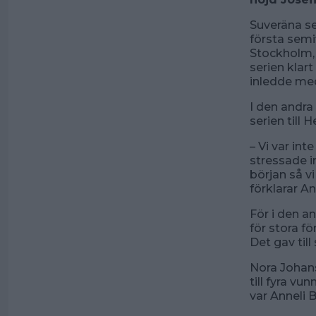
Suveräna se
första semi
Stockholm, 
serien klar
inledde med
I den andra
serien till
– Vi var int
stressade i
början så v
förklarar A
För i den 
för stora f
Det gav till
Nora Johans
till fyra v
var Anneli 