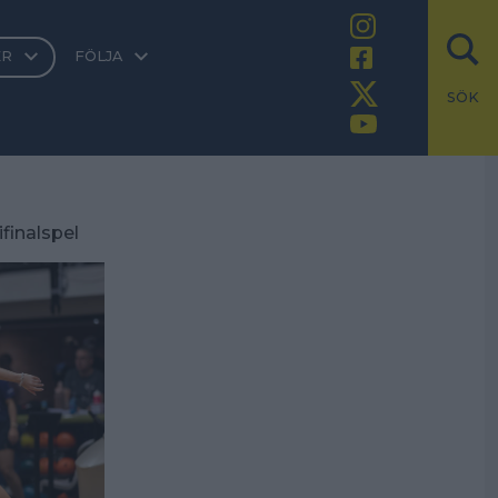
ER
FÖLJA
SÖK
inalspel