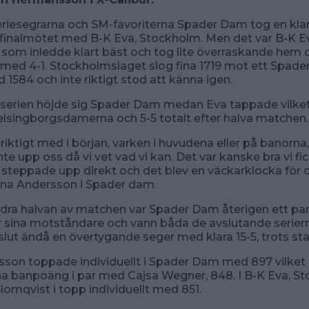
riesegrarna och SM-favoriterna Spader Dam tog en klar
finalmötet med B-K Eva, Stockholm. Men det var B-K E
som inledde klart bäst och tog lite överraskande hem 
t med 4-1. Stockholmslaget slog fina 1719 mot ett Spa
 1584 och inte riktigt stod att känna igen.
 serien höjde sig Spader Dam medan Eva tappade vilket 
 Helsingborgsdamerna och 5-5 totalt efter halva matchen.
e riktigt med i början, varken i huvudena eller på banorn
nte upp oss då vi vet vad vi kan. Det var kanske bra vi f
i steppade upp direkt och det blev en väckarklocka för o
nna Andersson i Spader dam.
andra halvan av matchen var Spader Dam återigen ett p
ör sina motståndare och vann båda de avslutande serier
 slut ändå en övertygande seger med klara 15-5, trots sta
son toppade individuellt i Spader Dam med 897 vilket 
unna banpoäng i par med Cajsa Wegner, 848. I B-K Eva, S
Blomqvist i topp individuellt med 851.