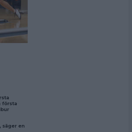
rsta
 första
ibur
a, säger en