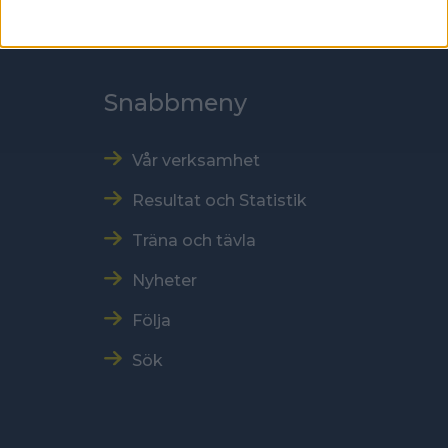
E-post: sbf@swebowl.se
Snabbmeny
Vår verksamhet
Resultat och Statistik
Träna och tävla
Nyheter
Följa
Sök