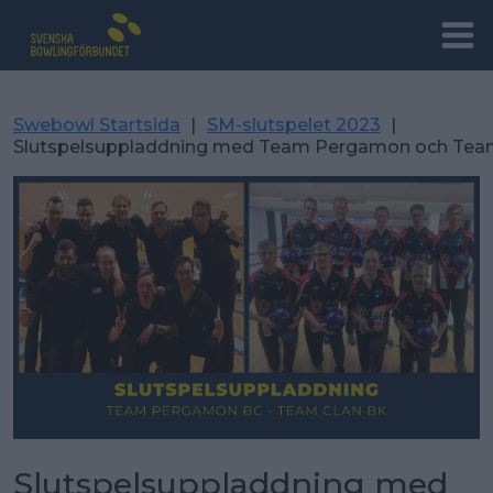
Swebowl Startsida
|
SM-slutspelet 2023
|
Slutspelsuppladdning med Team Pergamon och Tea
Slutspelsuppladdning med