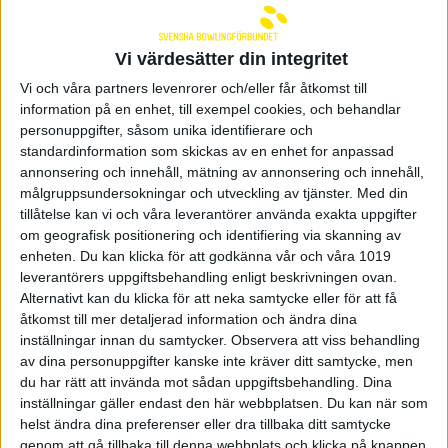
Hur är läget i Pergamon?
– Det är bra och det känns som att vi har toppat
Vi värdesätter din integritet
formen. Vi har varit i Jönköping och tränat två
Vi och våra partners levenrorer och/eller får åtkomst till
gånger och flera i laget har tävlat ganska intensivt.
Det känns gott att vi har bästa möjliga lag
information på en enhet, till exempel cookies, och behandlar
tillgängligt. Osku (Palermaa) och Kim (Bolleby)
personuppgifter, såsom unika identifierare och
kommer direkt från PBA-touren och landar i Sverige
standardinformation som skickas av en enhet for anpassad
natten till fredag. Jesper (Svensson) som gick vidare
annonsering och innehåll, mätning av annonsering och innehåll,
i dubbeln landar imorgon bitti. Det är inte optimala
målgruppsundersokningar och utveckling av tjänster.
Med din
förhållanden men vi är glada att de kan vara med.
tillåtelse kan vi och våra leverantörer använda exakta uppgifter
Sedan får vi se med Jesper om han spelar första
om geografisk positionering och identifiering via skanning av
matchen imorgon eller inte.
enheten. Du kan klicka för att godkänna vår och våra 1019
leverantörers uppgiftsbehandling enligt beskrivningen ovan.
Vad tycker du om er säsong hittills?
Alternativt kan du klicka för att neka samtycke eller för att få
– Efter en extremt svag inledning så har vi gjort det
åtkomst till mer detaljerad information och ändra dina
riktigt bra. Det var lite lojt inledningsvis av säsongen
inställningar innan du samtycker.
Observera att viss behandling
efter att vi vunnit guld senast. Men vi tog ett snack
av dina personuppgifter kanske inte kräver ditt samtycke, men
och kom ihop som grupp och sedan har det varit en
du har rätt att invända mot sådan uppgiftsbehandling. Dina
god hunger i laget. Vi har haft några spelare borta en
inställningar gäller endast den här webbplatsen. Du kan när som
del men på så sätt har vi kunnat matcha in nya
helst ändra dina preferenser eller dra tillbaka ditt samtycke
spelare. Tack vare det är truppen lite bredare denna
säsong och förhoppningsvis kan vi skörda det vid
genom att gå tillbaka till denna webbplats och klicka på knappen