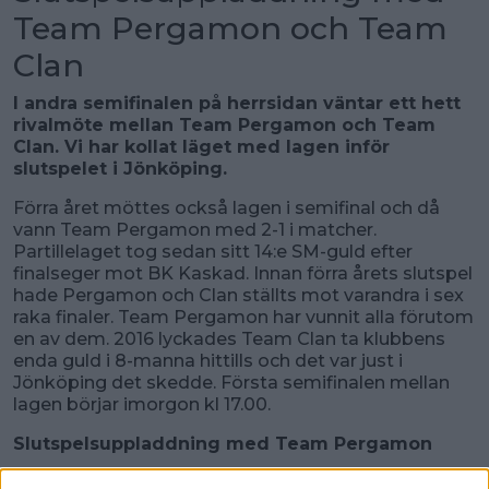
Team Pergamon och Team
Clan
I andra semifinalen på herrsidan väntar ett hett
rivalmöte mellan Team Pergamon och Team
Clan. Vi har kollat läget med lagen inför
slutspelet i Jönköping.
Förra året möttes också lagen i semifinal och då
vann Team Pergamon med 2-1 i matcher.
Partillelaget tog sedan sitt 14:e SM-guld efter
finalseger mot BK Kaskad. Innan förra årets slutspel
hade Pergamon och Clan ställts mot varandra i sex
raka finaler. Team Pergamon har vunnit alla förutom
en av dem. 2016 lyckades Team Clan ta klubbens
enda guld i 8-manna hittills och det var just i
Jönköping det skedde. Första semifinalen mellan
lagen börjar imorgon kl 17.00.
Slutspelsuppladdning med Team Pergamon
Hallå där Niklas Dahlberg coach i Team Pergamon: