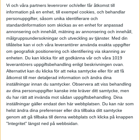
Vi och våra partners levenrorer och/eller får åtkomst till
information på en enhet, till exempel cookies, och behandlar
personuppgifter, såsom unika identifierare och
Sponsorer och samarbetspartners
standardinformation som skickas av en enhet for anpassad
annonsering och innehåll, mätning av annonsering och innehåll,
målgruppsundersokningar och utveckling av tjänster.
Med din
tillåtelse kan vi och våra leverantörer använda exakta uppgifter
om geografisk positionering och identifiering via skanning av
enheten. Du kan klicka för att godkänna vår och våra 1019
leverantörers uppgiftsbehandling enligt beskrivningen ovan.
Alternativt kan du klicka för att neka samtycke eller för att få
åtkomst till mer detaljerad information och ändra dina
inställningar innan du samtycker.
Observera att viss behandling
av dina personuppgifter kanske inte kräver ditt samtycke, men
du har rätt att invända mot sådan uppgiftsbehandling. Dina
inställningar gäller endast den här webbplatsen. Du kan när som
helst ändra dina preferenser eller dra tillbaka ditt samtycke
genom att gå tillbaka till denna webbplats och klicka på knappen
Här hittar du Svenska Bowlingförbundets
"Integritet" längst ned på webbsidan.
medlemsrabatt på Strawberry