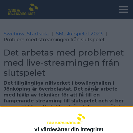
Swebowl Startsida
|
SM-slutspelet 2023
|
Problem med streamingen från slutspelet
Det arbetas med problemet
med live-streamingen från
slutspelet
Det tillgängliga nätverket i bowlinghallen i
Jönköping är överbelastat. Det pågår arbete
med hjälp av tekniker för att få till en
fungerande streaming till slutspelet och vi ber
om ursäkt för att det har krånglat, men målet är
att åtgärda problemet så fort det är möjligt.
Vi värdesätter din integritet
Jonas Brändström 12 maj 2023 21:24