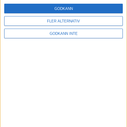
GODKÄNN
FLER ALTERNATIV
GODKÄNN INTE
Här hittar du Svenska Bowlingförbundets
medlemsrabatt på Strawberry