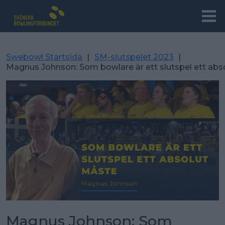
Swebowl Startsida
|
SM-slutspelet 2023
|
Magnus Johnson: Som bowlare är ett slutspel ett abs
Magnus Johnson: Som