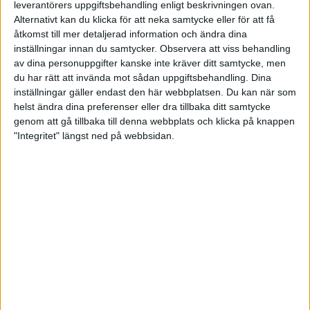
bowlare så får man garanterat en ny syn på vad
leverantörers uppgiftsbehandling enligt beskrivningen ovan.
bowling är och en ökad respekt för denna ädla och
Alternativt kan du klicka för att neka samtycke eller för att få
omhuldade idrott.
åtkomst till mer detaljerad information och ändra dina
inställningar innan du samtycker.
Observera att viss behandling
Spelarna som uppskattar sina supportrar, höjer sig
av dina personuppgifter kanske inte kräver ditt samtycke, men
nog en smula i kapacitet av klackarnas stöd men är
du har rätt att invända mot sådan uppgiftsbehandling. Dina
ofta lite för övertända för att "bränslet" ska räcka
inställningar gäller endast den här webbplatsen. Du kan när som
över en hel helg. Drömmen vore om stämningen på
helst ändra dina preferenser eller dra tillbaka ditt samtycke
ett slutspel kunde förmedlas i några TV-inslag så att
genom att gå tillbaka till denna webbplats och klicka på knappen
allmänheten förstod bättre av vad bowlingsporten
"Integritet" längst ned på webbsidan.
har att erbjuda!
Jag ska försöka resonera mig fram till vilka vinnarna
kommer att bli och varför det blir så.
På damsidan är det ganska lätt att utse 16-faldiga
mästarinnorna Spader Dam till favoriter och jag tror
att man kommer att hålla för favoritskapet i en final
mot X-Calibur. X-Calibur som har några av Sveriges
bästa dambowlare i sitt lag men räcker inte ända
fram med tanke på att där också finns förvisso
lovande men ännu inte färdiga stjärnor som inte kan
mäta sig mot Spader Dams mer kompletta lag.
Dock, lite varning för Högland som kan bli en