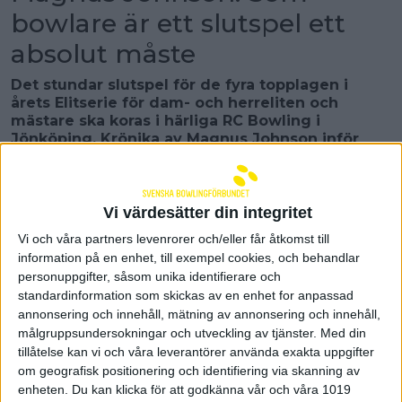
bowlare är ett slutspel ett
absolut måste
Det stundar slutspel för de fyra topplagen i
årets Elitserie för dam- och herreliten och
mästare ska koras i härliga RC Bowling i
Jönköping. Krönika av Magnus Johnson inför
SM-slutspelet där han lyfter inramningen och
tippar vilka lag som tar hem guldet.
Ett slutspel i bowling är vad stämning och
Vi värdesätter din integritet
inramning beträffar inte helt olikt ett fotbollsderby i
Vi och våra partners levenrorer och/eller får åtkomst till
vilken storstad som helst, fast i lite mindre skala
information på en enhet, till exempel cookies, och behandlar
förstås, men vad gäller inlevelse minst lika stort. De
personuppgifter, såsom unika identifierare och
tillresta supportrarna har ofta tryckt upp egna tröjor,
har laddat med hejaramsor och till och med
standardinformation som skickas av en enhet for anpassad
förekommer instrument på läktarna. Om ordet
annonsering och innehåll, mätning av annonsering och innehåll,
kakofoni behöver ett ansikte så hittas det här och
målgruppsundersokningar och utveckling av tjänster.
Med din
öronproppar rekommenderas för den oinvigde!
tillåtelse kan vi och våra leverantörer använda exakta uppgifter
Som bowlare är ett slutspel ett absolut måste att
om geografisk positionering och identifiering via skanning av
ha prickat av på sin "bucket list" och är man inte
enheten. Du kan klicka för att godkänna vår och våra 1019