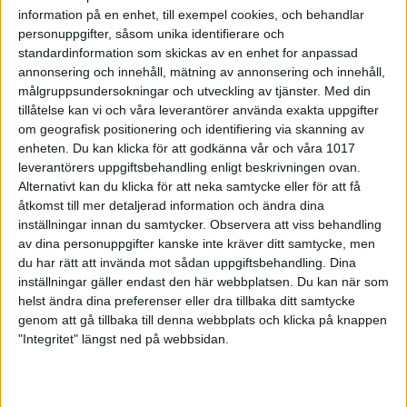
Kaskad valde den längre profilen och den här
information på en enhet, till exempel cookies, och behandlar
fredagen var det två bra val för BK Kaskad som var
personuppgifter, såsom unika identifierare och
numret större än Alingsås som aldrig riktigt kom in i
standardinformation som skickas av en enhet for anpassad
matchen.
annonsering och innehåll, mätning av annonsering och innehåll,
målgruppsundersokningar och utveckling av tjänster.
Med din
– Vi hade en bra känsla när vi tränade på den långa
tillåtelse kan vi och våra leverantörer använda exakta uppgifter
profilen på den officiella träningen, att vi löste den
om geografisk positionering och identifiering via skanning av
bra och att det var en profil vi hade största chans
enheten. Du kan klicka för att godkänna vår och våra 1017
vinna med, säger en nöjd Robin Hultsten i Kaskad.
leverantörers uppgiftsbehandling enligt beskrivningen ovan.
Norrköpingslaget inledde mycket starkt och vann
Alternativt kan du klicka för att neka samtycke eller för att få
första serien med 4-1. Efter lika övertygande spel i
åtkomst till mer detaljerad information och ändra dina
den andra serien stod det helt plötsligt klara 8-2 till
inställningar innan du samtycker.
Observera att viss behandling
Kaskad efter halva matchen.
av dina personuppgifter kanske inte kräver ditt samtycke, men
du har rätt att invända mot sådan uppgiftsbehandling. Dina
– Vet inte om vi ska skylla på nerver eller inte, för vi
inställningar gäller endast den här webbplatsen. Du kan när som
har ett rutinerat lag som varit med i slutspel
helst ändra dina preferenser eller dra tillbaka ditt samtycke
tidigare. Vi hade många spelare som löste profilen
genom att gå tillbaka till denna webbplats och klicka på knappen
fel från början och även många missar, säger en
"Integritet" längst ned på webbsidan.
mindre nöjd Joakim West i Alingsås.
Den tredje serien blev betydligt jämnare
men
även här drog Kaskad det längsta strået. Lagen