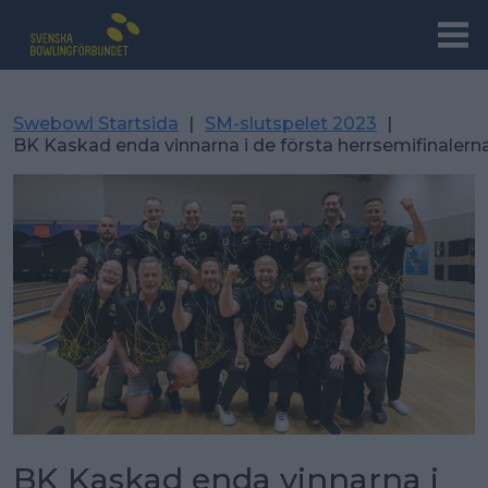
Swebowl Startsida
|
SM-slutspelet 2023
|
BK Kaskad enda vinnarna i de första herrsemifinalern
BK Kaskad enda vinnarna i