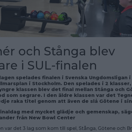
ér och Stånga blev
are i SUL-finalen
dagen spelades finalen i Svenska Ungdomsligan 
lmarsplan i Stockholm. Den spelades i 2 klasser,
 yngre klassen blev det final mellan Stånga och G
od som segrare. I den äldre klassen var det Teg
edje raka titel genom att även de slå Götene i sin 
 finaldag med mycket glädje och gemenskap, säg
lander från New Bowl Center
en var det 3 lag som kom till spel, Stånga, Götene och Br