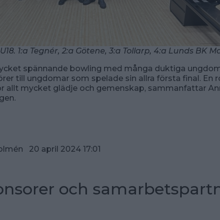
i U18. 1:a Tegnér, 2:a Götene, 3:a Tollarp, 4:a Lunds BK
ycket spännande bowling med många duktiga ungdomar,
er till ungdomar som spelade sin allra första final. En r
r allt mycket glädje och gemenskap, sammanfattar An
gen.
olmén 20 april 2024 17:01
nsorer och samarbetspart