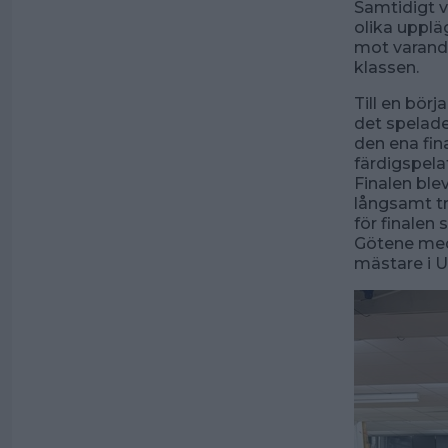
Samtidigt va
olika upplä
mot varandr
klassen.
Till en bör
det spelade
den ena fin
färdigspela
Finalen ble
långsamt tr
för finalen 
Götene med
mästare i U