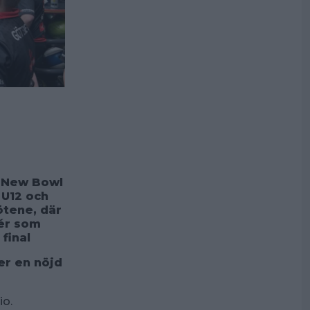
i New Bowl
 U12 och
ötene, där
nér som
final
er en nöjd
io.