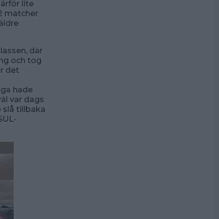
rför lite
 2 matcher
äldre
lassen, där
äng och tog
r det
nga hade
äl var dags
 slå tillbaka
SUL-