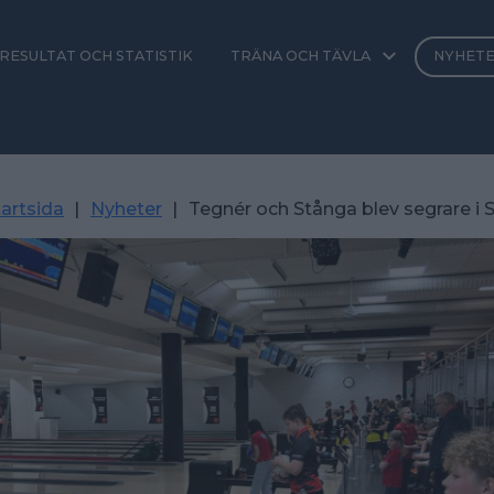
RESULTAT OCH STATISTIK
TRÄNA OCH TÄVLA
NYHET
artsida
|
Nyheter
|
Tegnér och Stånga blev segrare i 