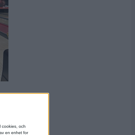
r det
rusell tog
ene, Tollarp
med 171, och
7 och
l cookies, och
av en enhet for