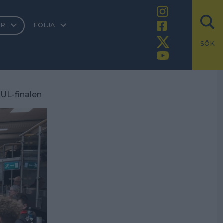
ER
FÖLJA
SÖK
SUL-finalen