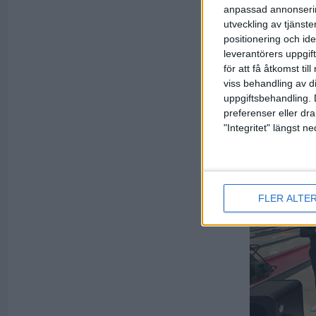
Därmed var 
anpassad annonserin
jämna. Tegn
utveckling av tjänster
427. I fina
positionering och id
och Götene 
leverantörers uppgift
rad!
för att få åtkomst ti
viss behandling av d
uppgiftsbehandling. 
preferenser eller dra
"Integritet" längst 
FLER ALTE