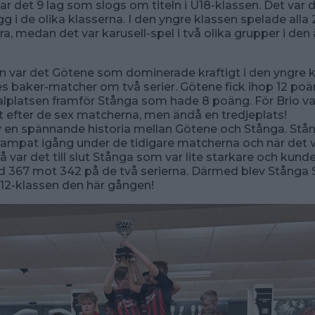
r det 9 lag som slogs om titeln i U18-klassen. Det var dä
gg i de olika klasserna. I den yngre klassen spelade alla
a, medan det var karusell-spel i två olika grupper i den 
jan var det Götene som dominerade kraftigt i den yngre k
s baker-matcher om två serier. Götene fick ihop 12 po
alplatsen framför Stånga som hade 8 poäng. För Brio va
t efter de sex matcherna, men ändå en tredjeplats!
v en spännande historia mellan Götene och Stånga. Stå
ampat igång under de tidigare matcherna och när det v
så var det till slut Stånga som var lite starkare och kunde
 367 mot 342 på de två serierna. Därmed blev Stånga 
12-klassen den här gången!