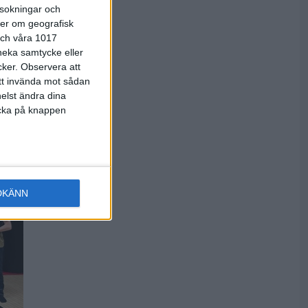
roligt
rsokningar och
ötene hade
ter om geografisk
de slog 215
 och våra 1017
redje året i
 neka samtycke eller
cker.
Observera att
att invända mot sådan
elst ändra dina
licka på knappen
DKÄNN