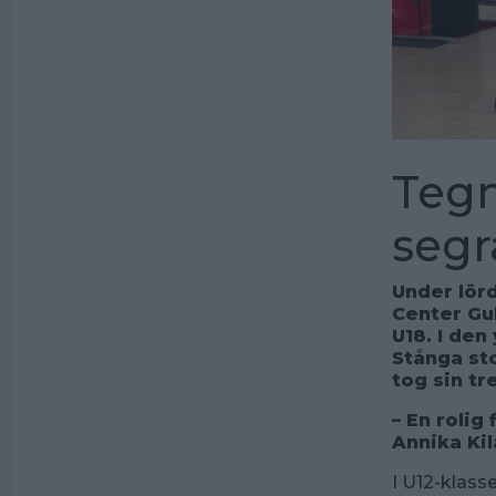
Tegn
segr
Under lör
Center Gul
U18. I den
Stånga st
tog sin tr
–
En rolig
Annika Ki
I U12-klass