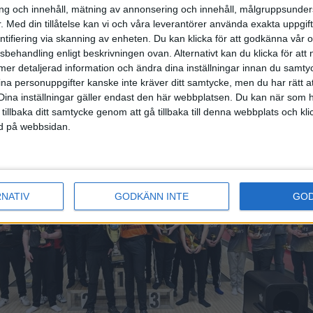
det final mellan Tegnér och Götene, som dittills varit ot
g och innehåll, mätning av annonsering och innehåll, målgruppsunde
ér hade 425 på sina två serier i sista karusellen och G
.
Med din tillåtelse kan vi och våra leverantörer använda exakta uppgif
len var det dock Tegnér som drog det längsta strået när 
entifiering via skanning av enheten. Du kan klicka för att godkänna vår
173. Tegnér tog därmed hem bucklan i U18-klassen för t
sbehandling enligt beskrivningen ovan. Alternativt kan du klicka för att
ll mer detaljerad information och ändra dina inställningar innan du samty
ina personuppgifter kanske inte kräver ditt samtycke, men du har rätt 
Dina inställningar gäller endast den här webbplatsen. Du kan när som h
 tillbaka ditt samtycke genom att gå tillbaka till denna webbplats och k
ned på webbsidan.
RNATIV
GODKÄNN INTE
GO