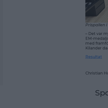
Prispallen 
–
Det var m
EM-medaljör
med framfö
Kilander da
Resultat
Christian H
Spo