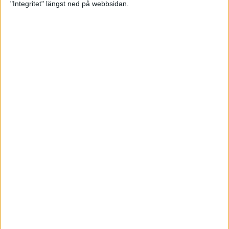
"Integritet" längst ned på webbsidan.
Sponsorer och samarbetspartners
Här hittar du Svenska Bowlingförbundets
medlemsrabatt på Strawberry