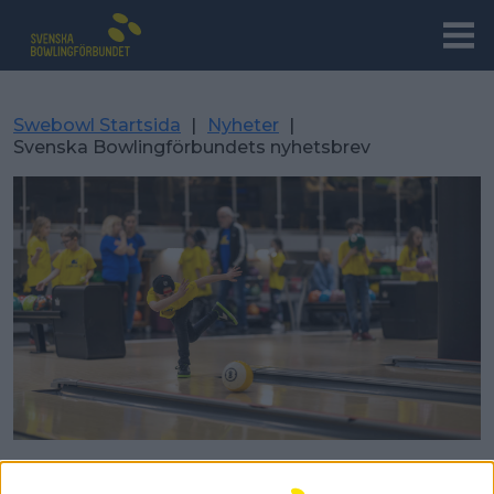
Swebowl Startsida
|
Nyheter
|
Svenska Bowlingförbundets nyhetsbrev
Svenska Bowlingförbundets