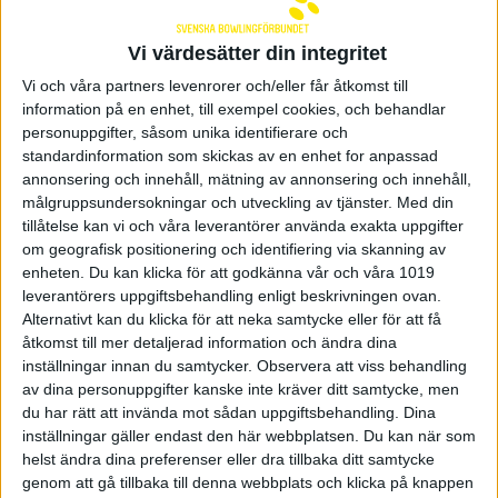
nyhetsbrev
Vi värdesätter din integritet
Svenska Bowlingförbundets nyhetsbrev
Vi och våra partners levenrorer och/eller får åtkomst till
kommer att skickas månadsvis med det senaste
information på en enhet, till exempel cookies, och behandlar
om svensk bowling. Klicka in här för att
prenumerera på nyhetsbrevet och för att läsa
personuppgifter, såsom unika identifierare och
brevet som skickades ut den 7 maj.
standardinformation som skickas av en enhet for anpassad
annonsering och innehåll, mätning av annonsering och innehåll,
Läs det senaste nyhetsbrevet - 260507
målgruppsundersokningar och utveckling av tjänster.
Med din
tillåtelse kan vi och våra leverantörer använda exakta uppgifter
om geografisk positionering och identifiering via skanning av
enheten. Du kan klicka för att godkänna vår och våra 1019
leverantörers uppgiftsbehandling enligt beskrivningen ovan.
Prenumerera på Svenska
Bowlingförbundets nyhetsbrev
Alternativt kan du klicka för att neka samtycke eller för att få
åtkomst till mer detaljerad information och ändra dina
inställningar innan du samtycker.
Observera att viss behandling
av dina personuppgifter kanske inte kräver ditt samtycke, men
du har rätt att invända mot sådan uppgiftsbehandling. Dina
Linus Wirén 10 maj 2026 13:00
inställningar gäller endast den här webbplatsen. Du kan när som
helst ändra dina preferenser eller dra tillbaka ditt samtycke
genom att gå tillbaka till denna webbplats och klicka på knappen