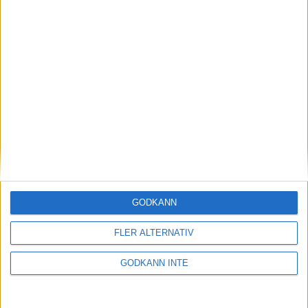
Adress
Svenska Bowlingförbundet
GODKÄNN
Box 11016
FLER ALTERNATIV
100 61 Stockholm
GODKÄNN INTE
Besöksadress