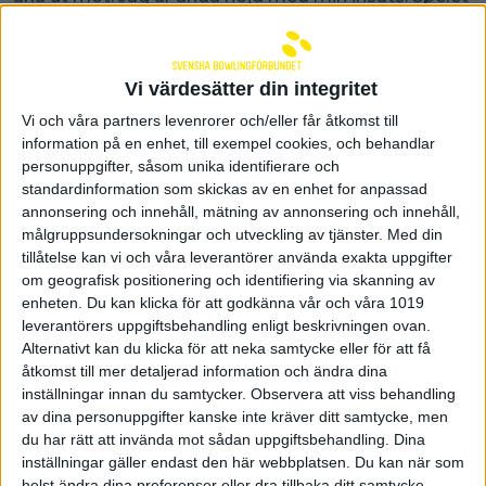
kändes bra från start i tävlingen även om jag inte
löste profilen inledningsvis. Jag bowlade bättre och
bättre under tävlingens gång, säger Joline Persson
Planefors som menar att första förlustmatchen i
Vi värdesätter din integritet
Winners Bracket mot Shannon Sellens var tung.
Vi och våra partners levenrorer och/eller får åtkomst till
– Jag börjar med 250+ i min första serie men förlorar
information på en enhet, till exempel cookies, och behandlar
ändå. Vi hade en tydlig gameplan där jag skulle
personuppgifter, såsom unika identifierare och
börja väldigt matt från höger och när det inte funkar
standardinformation som skickas av en enhet for anpassad
så hoppar jag direkt långt vänster. Hoppet blev
tyvärr inte tillräckligt och lösningen kom för sent.
annonsering och innehåll, mätning av annonsering och innehåll,
Hur ser du på resan som helhet?
målgruppsundersokningar och utveckling av tjänster.
Med din
– Den har varit väldigt bra. Jag är väldigt glad och
tillåtelse kan vi och våra leverantörer använda exakta uppgifter
tacksam att jag kunde följa med, både med stöd
om geografisk positionering och identifiering via skanning av
från Svenska Bowlingförbundet och att
enheten. Du kan klicka för att godkänna vår och våra 1019
familjepusslet gick ihop.
leverantörers uppgiftsbehandling enligt beskrivningen ovan.
Hon tycker att tävlingen ger mersmak inför
Alternativt kan du klicka för att neka samtycke eller för att få
framtiden.
åtkomst till mer detaljerad information och ändra dina
– Det hade varit otroligt kul och utmanande att få
inställningar innan du samtycker.
Observera att viss behandling
bowla hela touren. Om det kommer bli möjligt är
av dina personuppgifter kanske inte kräver ditt samtycke, men
svårt att svara på men jag kommer definitivt att åka
du har rätt att invända mot sådan uppgiftsbehandling. Dina
tillbaka.
inställningar gäller endast den här webbplatsen. Du kan när som
helst ändra dina preferenser eller dra tillbaka ditt samtycke