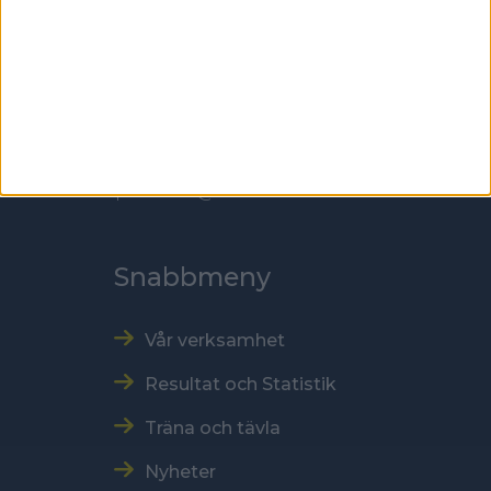
118 60 Stockholm
Kontakt
Tel: 086996000
E-post: sbf@swebowl.se
Snabbmeny
Vår verksamhet
Resultat och Statistik
Träna och tävla
Nyheter