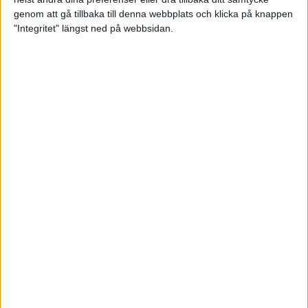
genom att gå tillbaka till denna webbplats och klicka på knappen
"Integritet" längst ned på webbsidan.
Joline Persson Planefors
Anna Andersson storspelade i kvalet och blev tvåa
efter 15 serier.