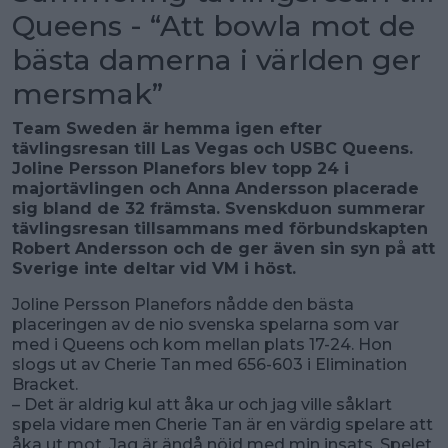
Queens - “Att bowla mot de
bästa damerna i världen ger
mersmak”
Team Sweden är hemma igen efter
tävlingsresan till Las Vegas och USBC Queens.
Joline Persson Planefors blev topp 24 i
majortävlingen och Anna Andersson placerade
sig bland de 32 främsta. Svenskduon summerar
tävlingsresan tillsammans med förbundskapten
Robert Andersson och de ger även sin syn på att
Sverige inte deltar vid VM i höst.
Joline Persson Planefors nådde den bästa
placeringen av de nio svenska spelarna som var
med i Queens och kom mellan plats 17-24. Hon
slogs ut av Cherie Tan med 656-603 i Elimination
Bracket.
– Det är aldrig kul att åka ur och jag ville såklart
spela vidare men Cherie Tan är en värdig spelare att
åka ut mot. Jag är ändå nöjd med min insats. Spelet