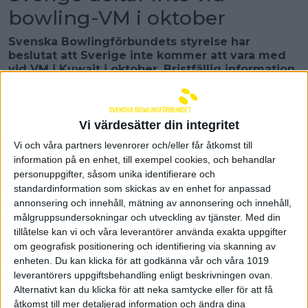
bowling-VM i oktober
Svenska Bowlingförbundets styrelse har
beslutat att Sverige inte kommer att vara med
vid VM i Kuwait i oktober. Bristfällig information
och osäkerhet kring mästerskapet samt stor
oreda inom organisationen IBF är anledningarna
till beslutet.
Vi värdesätter din integritet
Vid ett extrainsatt styrelsemöte fattade
Vi och våra partners levenrorer och/eller får åtkomst till
förbundsstyrelsen beslutet att Sverige inte kommer
information på en enhet, till exempel cookies, och behandlar
att skicka något landslag till VM i Kuwait i oktober.
personuppgifter, såsom unika identifierare och
Faktorerna som ligger till grund för beslutet är att
standardinformation som skickas av en enhet for anpassad
den information som kommit om mästerskapet
varit för bristfällig och att det råder för mycket
annonsering och innehåll, mätning av annonsering och innehåll,
osäkerhet endast fyra och en halv månader innan
målgruppsundersokningar och utveckling av tjänster.
Med din
mästerskapet ska spelas. Det är även stor oreda
tillåtelse kan vi och våra leverantörer använda exakta uppgifter
inom Internationella Bowlingförbundet och Svenska
om geografisk positionering och identifiering via skanning av
Bowlingförbundets förtroende för IBF är därför
enheten. Du kan klicka för att godkänna vår och våra 1019
väldigt lågt.
leverantörers uppgiftsbehandling enligt beskrivningen ovan.
– Det var ett väldigt svårt beslut att ta och det är
Alternativt kan du klicka för att neka samtycke eller för att få
givetvis tungt att vi inte kommer vara
åtkomst till mer detaljerad information och ändra dina