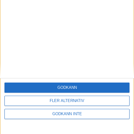
GODKÄNN
Här hittar du Svenska Bowlingförbundets
medlemsrabatt på Strawberry
FLER ALTERNATIV
GODKÄNN INTE