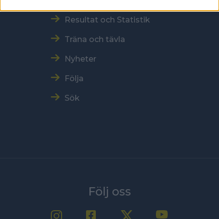
Vår verksamhet
Resultat och Statistik
Träna och tävla
Nyheter
Följa
Sök
Följ oss