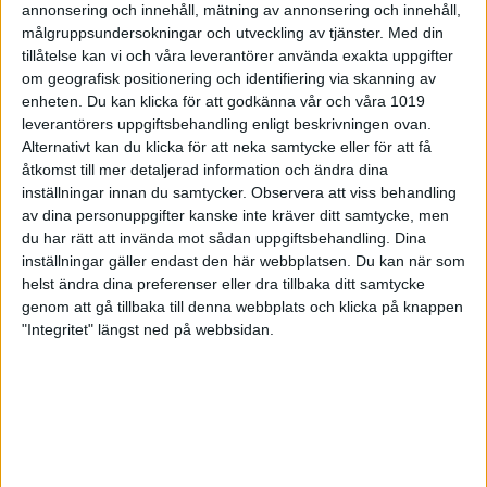
Granström, sportchef i Svenska Bowlingförbundet.
annonsering och innehåll, mätning av annonsering och innehåll,
målgruppsundersokningar och utveckling av tjänster.
Med din
Robert Andersson är sedan tidigare också
tillåtelse kan vi och våra leverantörer använda exakta uppgifter
förbundskapten för dam- herr- och U21-landslaget.
om geografisk positionering och identifiering via skanning av
Moa Ekström valde att sluta som förbundskapten
enheten. Du kan klicka för att godkänna vår och våra 1019
för juniorlandslaget tidigare i somras. Robert
leverantörers uppgiftsbehandling enligt beskrivningen ovan.
Andersson var förbundskapten för juniorlandslaget
Alternativt kan du klicka för att neka samtycke eller för att få
mellan 2019-2021 och ser fram emot att åter arbeta
åtkomst till mer detaljerad information och ändra dina
med juniorerna.
– Det ska bli kul och det har varit roligt att följa alla
inställningar innan du samtycker.
Observera att viss behandling
framgångar på juniorsidan de senaste åren. Bland
av dina personuppgifter kanske inte kräver ditt samtycke, men
killarna har vi en väldigt stor bredd, på tjejsidan är
du har rätt att invända mot sådan uppgiftsbehandling. Dina
det något tunnare. Jag har varit ute på en del
inställningar gäller endast den här webbplatsen. Du kan när som
juniortävlingar det senaste som Upp-Slaget och
helst ändra dina preferenser eller dra tillbaka ditt samtycke
Swedish Youth Masters i Eslöv.
genom att gå tillbaka till denna webbplats och klicka på knappen
"Integritet" längst ned på webbsidan.
Han berättar att de i ledarstaben kommer att dela
upp sig och vara ute och kolla på flera av de större
juniortävlingarna runt om i landet. Junior-EM 2024
spelas i Helsingfors den 23 mars-1 april och
laguttagningen presenteras den 9 januari.
– Inför uttagningen kommer vi att kolla mycket på
juniortävlingarna som ordnas av förbundet såsom