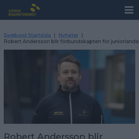
Swebowl Startsida
|
Nyheter
|
Robert Andersson blir förbundskapten för juniorlands
Robert Andersson blir