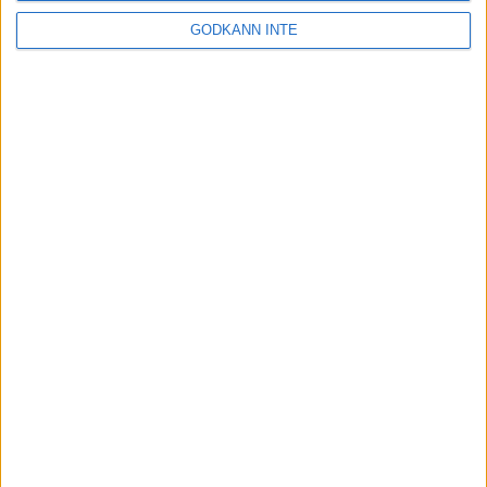
Robin Skans
GODKÄNN INTE
Linus Wirén 05 september 2023 15:21
Sponsorer och samarbetspartners