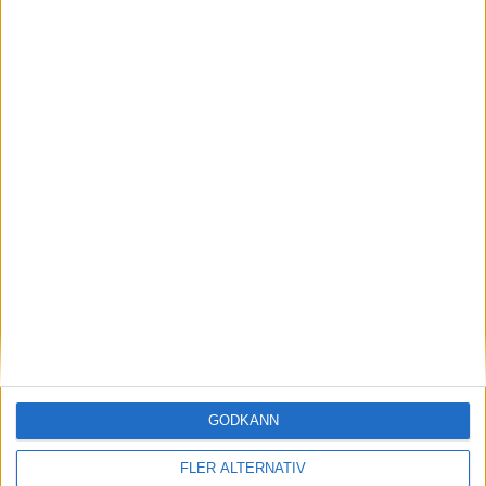
Amanda Andersson blir ny assisterande coach för
juniorlandslaget och gör Robin Skans sällskap på
posten.
GODKÄNN
FLER ALTERNATIV