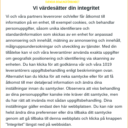
Malaysia, i topp åtta. Edvall förlorade med 3-0 men
Vi värdesätter din integritet
tog ändå den femte och sista platsen till stegen då
han var bäst rankad av de spelarna som förlorade i
Vi och våra partners levenrorer och/eller får åtkomst till
topp åtta.
information på en enhet, till exempel cookies, och behandlar
– Jag hade koll på förutsättningarna inför topp åtta.
personuppgifter, såsom unika identifierare och
Det blev lite att jag satt och hejade på EJ (Tackett)
standardinformation som skickas av en enhet for anpassad
på slutet för han behövde vinna sin match mot
annonsering och innehåll, mätning av annonsering och innehåll,
Boog Krool för att jag skulle gå vidare.
målgruppsundersokningar och utveckling av tjänster.
Med din
Rasmus Edvall var framme i sin första stegfinal på
tillåtelse kan vi och våra leverantörer använda exakta uppgifter
PBA-touren och där kunde inget stoppa honom.
om geografisk positionering och identifiering via skanning av
– Jag tänkte bara att det som sker, det sker. Jag
enheten. Du kan klicka för att godkänna vår och våra 1019
kände att jag hade allt att vinna i stegfinalen och
leverantörers uppgiftsbehandling enligt beskrivningen ovan.
bara var där för att njuta.
Alternativt kan du klicka för att neka samtycke eller för att få
åtkomst till mer detaljerad information och ändra dina
I första matchen vann Rasmus Edvall över Ryan
inställningar innan du samtycker.
Observera att viss behandling
Barnes med 196-133. Därefter blev det vinst mot
av dina personuppgifter kanske inte kräver ditt samtycke, men
Tobias Börding med 204-189. I semifinalen mötte
du har rätt att invända mot sådan uppgiftsbehandling. Dina
han ingen mindre än EJ Tackett. Edvall var starkast
inställningar gäller endast den här webbplatsen. Du kan när som
även där och besegrade den 25-faldige PBA-
helst ändra dina preferenser eller dra tillbaka ditt samtycke
segraren med 217-205. I finalen väntade Rafiq Ismail
genom att gå tillbaka till denna webbplats och klicka på knappen
igen och den här gången tog Edvall revansch. Han
"Integritet" längst ned på webbsidan.
vann över Ismail med 224-172 och kan titulera sig