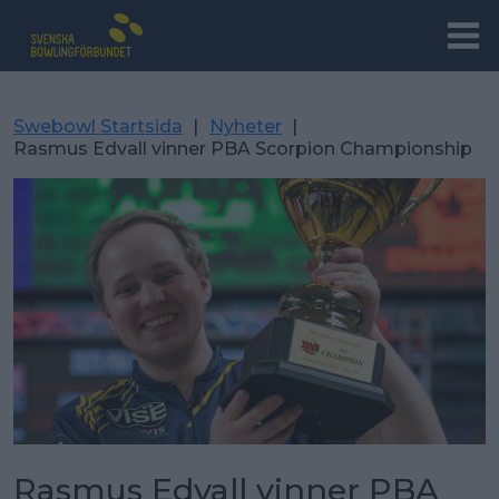
Swebowl Startsida
|
Nyheter
|
Rasmus Edvall vinner PBA Scorpion Championship
Rasmus Edvall vinner PBA