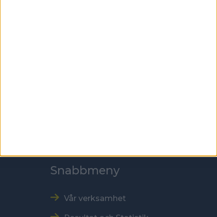
100 61 Stockholm
Besöksadress
Skansbrogatan 7
118 60 Stockholm
Kontakt
Tel: 086996000
E-post: sbf@swebowl.se
Snabbmeny
Vår verksamhet