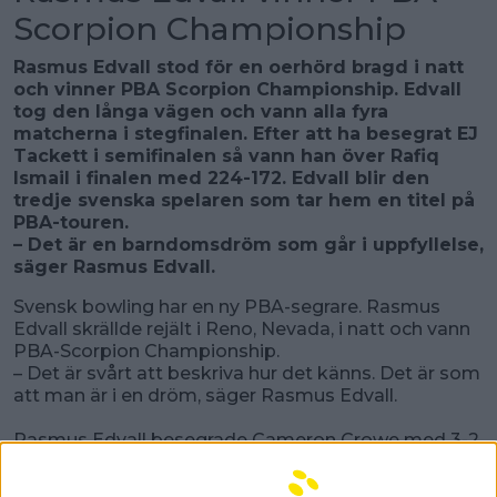
Scorpion Championship
Rasmus Edvall stod för en oerhörd bragd i natt
och vinner PBA Scorpion Championship. Edvall
tog den långa vägen och vann alla fyra
matcherna i stegfinalen. Efter att ha besegrat EJ
Tackett i semifinalen så vann han över Rafiq
Ismail i finalen med 224-172. Edvall blir den
tredje svenska spelaren som tar hem en titel på
PBA-touren.
– Det är en barndomsdröm som går i uppfyllelse,
säger Rasmus Edvall.
Svensk bowling har en ny PBA-segrare. Rasmus
Edvall skrällde rejält i Reno, Nevada, i natt och vann
PBA-Scorpion Championship.
– Det är svårt att beskriva hur det känns. Det är som
att man är i en dröm, säger Rasmus Edvall.
Rasmus Edvall besegrade Cameron Crowe med 3-2
i serier i matchspelet för topp 16 tidigt under
söndagskvällen. Därefter väntade Rafiq Ismail,