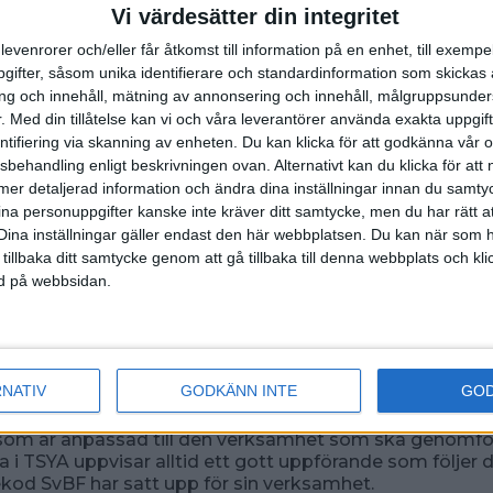
 deltagande
Vi värdesätter din integritet
ska inneha Svenska Bowlingförbundets Bowlinglicens A
ka delta i sin klubbs seriespel samt aktivt spela tävling
levenrorer och/eller får åtkomst till information på en enhet, till exempe
mmadistriktets gränser). Svenska Mästerskapet och Sw
ifter, såsom unika identifierare och standardinformation som skickas 
gatoriska tävlingar.
g och innehåll, mätning av annonsering och innehåll, målgruppsunde
som en bruttotrupp till juniorlandslaget. Det innebär att
.
Med din tillåtelse kan vi och våra leverantörer använda exakta uppgif
 är bindande och därmed att den verksamhet som bedr
entifiering via skanning av enheten. Du kan klicka för att godkänna vår
k närvaro. Frånvaro behöver beviljas av ansvariga tränar
sbehandling enligt beskrivningen ovan. Alternativt kan du klicka för att
ora sin plats i TSYA.
ll mer detaljerad information och ändra dina inställningar innan du samty
för läger och tävlingar kan göras för högre rankad inter
ina personuppgifter kanske inte kräver ditt samtycke, men du har rätt 
er mästerskap i samråd med ledare/FK/SC.
Dina inställningar gäller endast den här webbplatsen. Du kan när som h
 tillbaka ditt samtycke genom att gå tillbaka till denna webbplats och k
ned på webbsidan.
ka bedriva en strukturerad träning 4 till 5 ggr per vecka.
ska, minst en gång i veckan, träna sin fysiska status. De
 och uthållighetsträning samt styrke- och rörlighetsträn
mer att genomföras.
ller droger får inte nyttjas eller förekomma under samlin
RNATIV
GODKÄNN INTE
GO
na respekterar de gemensamma tider som gäller samt 
 som är anpassad till den verksamhet som ska genomfö
a i TSYA uppvisar alltid ett gott uppförande som följer 
od SvBF har satt upp för sin verksamhet.