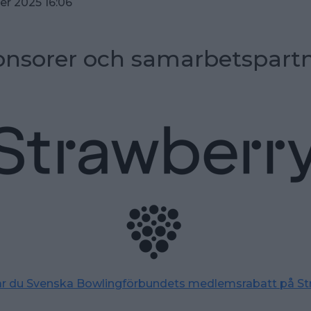
r 2025 16:06
nsorer och samarbetspart
tar du Svenska Bowlingförbundets medlemsrabatt på St