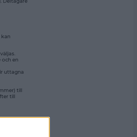
g. Deltagare
 kan
väljas.
e och en
ir uttagna
mer) till
er till
lt för att