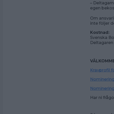
– Deltagarna
egen bekos
Om ansvarig
inte följer
Kostnad:
Svenska Bow
Deltagaren 
VÄLKOMMEN
Kravprofil 
Nominering
Nominering
Har ni frågo