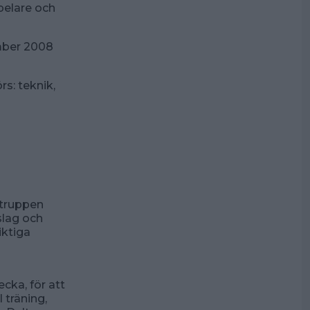
pelare och
mber 2008
s: teknik,
truppen
slag och
iktiga
ecka, för att
 träning,