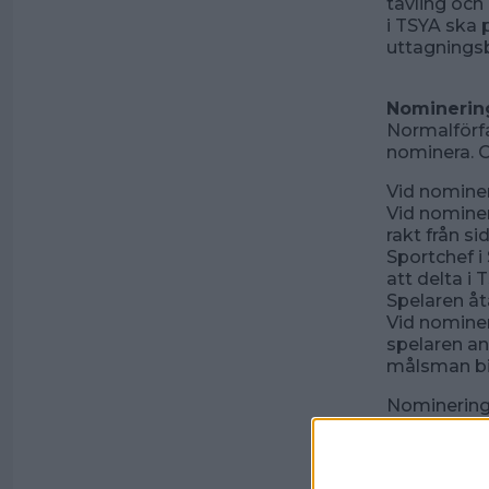
tävling och 
i TSYA ska 
uttagningsb
Nominering
Normalförf
nominera. O
Vid nominer
Vid nominer
rakt från s
Sportchef i
att delta i
Spelaren åta
Vid nominer
spelaren an
målsman bi
Nominering
Använd bifo
nomineringe