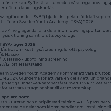
ästerskap. Syftet är att utveckla våra unga bowlings
em för en landslagskarriär.
wlingförbundet (SvBF) bjuder in spelare födda 1 septe
e till Team Sweden Youth Academy (TSYA) 2026.
 av 4 helgläger där alla delar inom bowlingsporten berör
, fysisk träning samt idrottspsykologi.
 TSYA-läger 2026
1/5, Bosön - kost, fys/screening, Idrottspsykologi
9, Nässjö
/10, Nässjö - uppföljning screening
9/12, ort ej fastställd
 Team Sweden Youth Academy kommer att vara bruttop
r-EM 2027. Grunderna för att vara en del av ett juniorland
rupp läggs under verksamhetsåret med TSYA, vilket är v
för att vara uttagningsbar till ett mästerskap.
 spelare som:
strukturerad och disciplinerad träning, 4 till 5 pass per v
mentera de delar som lägren handlar om. Inställning till