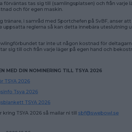
 förväntas tas sig till (samlingsplatsen) och från varje 
tnad och för egen maskin.
 tränare, i samråd med Sportchefen på SvBF, anser att
 de uppsatta reglerna så kan detta innebära uteslutning u
lingförbundet tar inte ut någon kostnad för deltagarn
tar sig till och från varje läger på egen hand och bekost
 MED DIN NOMINERING TILL TSYA 2026
för TSYA 2026
sinfo Tsya 2026
sblankett TSYA 2026
r kring TSYA 2026 så mailar ni till
sbf@swebowl.se