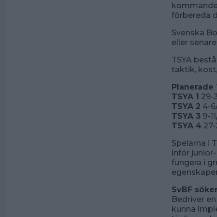
kommande m
förbereda d
Svenska Bo
eller senar
TSYA består
taktik, kost
Planerade
TSYA 1
29-3
TSYA 2
4-6/
TSYA 3
9-11
TSYA 4
27-2
Spelarna i
inför junio
fungera i g
egenskaper 
SvBF söker
Bedriver en 
kunna imple