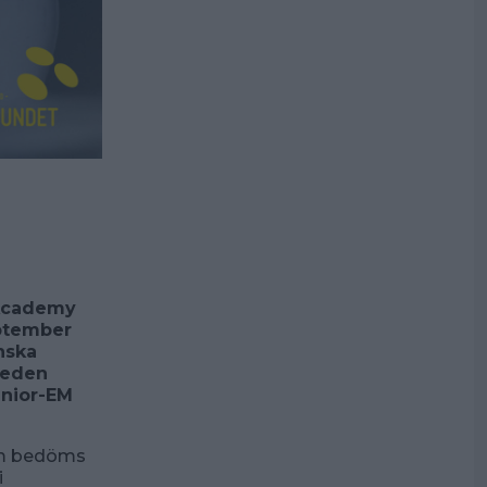
 Academy
eptember
nska
weden
unior-EM
om bedöms
i