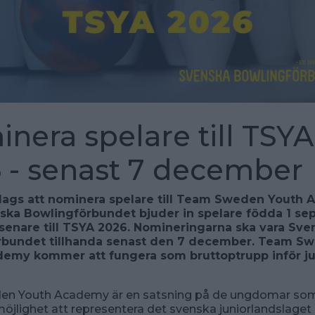
nera spelare till TSYA
 - senast 7 december
dags att nominera spelare till Team Sweden Youth
ska Bowlingförbundet bjuder in spelare födda 1 s
 senare till TSYA 2026. Nomineringarna ska vara Sve
rbundet tillhanda senast den 7 december. Team S
emy kommer att fungera som bruttoptrupp inför j
en Youth Academy är en satsning på de ungdomar s
öjlighet att representera det svenska juniorlandslaget 