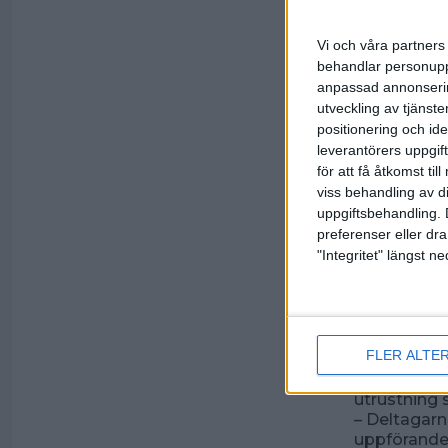
Regler för
– Spelaren 
– Spelaren s
Vi och våra partners 
utanför he
behandlar personuppg
Tour är obli
anpassad annonserin
– TSYA ses 
utveckling av tjänster
deltagande
positionering och id
obligatoris
leverantörers uppgift
kan man förl
för att få åtkomst ti
– Undantag 
viss behandling av d
tävling ell
uppgiftsbehandling. 
preferenser eller dra
"Integritet" längst 
– Spelaren s
– Spelaren 
konditions-
tester kom
– Alkohol e
FLER ALTE
tävlingar.
– Deltagar
utrustning
– Deltagarn
uppförandek