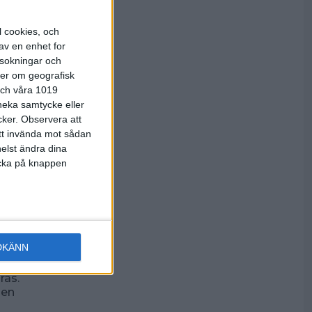
.
ar, (gärna
l cookies, och
edish Youth
av en enhet for
rsokningar och
 bekräftat
ter om geografisk
ivs kräver
 och våra 1019
e, annars
 neka samtycke eller
cker.
Observera att
nationell
att invända mot sådan
elst ändra dina
licka på knappen
tta innebär
ing. Fysiska
gar eller
DKÄNN
har
ras.
den