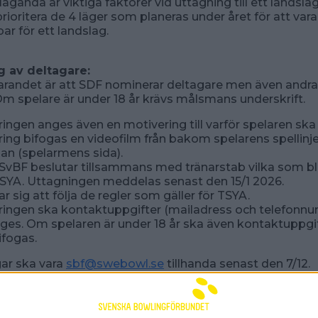
laganda är viktiga faktorer vid uttagning till ett landsla
prioritera de 4 läger som planeras under året för att vara
ar för ett landslag.
 av deltagare:
arandet är att SDF nominerar deltagare men även andra
m spelare är under 18 år krävs målsmans underskrift.
ingen anges även en motivering till varför spelaren ska 
ing bifogas en videofilm från bakom spelarens spellinj
idan (spelarmens sida).
 SvBF beslutar tillsammans med tränarstab vilka som bl
 TSYA. Uttagningen meddelas senast den 15/1 2026.
r sig att följa de regler som gäller för TSYA.
ingen ska kontaktuppgifter (mailadress och telefonnum
ges. Om spelaren är under 18 år ska även kontaktuppgift
fogas.
ar ska vara
sbf@swebowl.se
tillhanda senast den 7/12.
gat nomineringsdokument som ska vara fullständigt ifyl
n skall gälla.