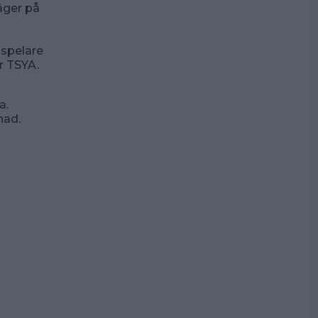
läger på
 spelare
r TSYA.
a.
nad.