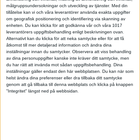
dramatik hela vägen, men Hanna Engberg satte de
målgruppsundersokningar och utveckling av tjänster.
Med din
viktiga avgörande strikarna och vann guldet.
Förutom alla strikar var den största snackisen på
tillåtelse kan vi och våra leverantörer använda exakta uppgifter
SVT-sändningen då klotreturen började ryka mitt i
om geografisk positionering och identifiering via skanning av
spelet.
enheten. Du kan klicka för att godkänna vår och våra 1017
leverantörers uppgiftsbehandling enligt beskrivningen ovan.
När det gäller serieverksamheten har den senaste
Alternativt kan du klicka för att neka samtycke eller för att få
tiden varit intensiv. Jag var på plats vid damernas
åtkomst till mer detaljerad information och ändra dina
elitseriesammandrag i Eskilstuna och därefter
inställningar innan du samtycker.
Observera att viss behandling
herrarnas playoff till slutspelet i Jönköping. Det
av dina personuppgifter kanske inte kräver ditt samtycke, men
bjöds på bra matcher och stor spänning i kampen
du har rätt att invända mot sådan uppgiftsbehandling. Dina
om både de sista slutspelsplatserna men även
inställningar gäller endast den här webbplatsen. Du kan när som
kring kvalstrecket. Ett utropstecken är unga
helst ändra dina preferenser eller dra tillbaka ditt samtycke
damlaget BS Hässle som är ett lag att hålla ögonen
genom att gå tillbaka till denna webbplats och klicka på knappen
på inför framtiden.
"Integritet" längst ned på webbsidan.
Kvalen till Elitserien har avgjorts och bjöd i vanlig
ordning på dramatik. Höganäs BC ”gjorde en AIK”
och kvalade in till elitserien med både dam- och
herrlag. Göta behöll sin elitserieplats efter en
spännande drabbning mot ungdomarna i BK Bågen,
ytterligare ett framtidslag att hålla ögonen på.
Högland kvalade sig kvar och vi välkomnar Stånga