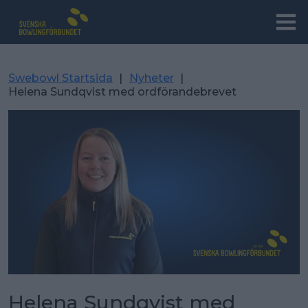
Swebowl Startsida
|
Nyheter
|
Helena Sundqvist med ordförandebrevet
Helena Sundqvist med