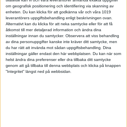
Fotbollsförbundet och han har genom åren haft de
flesta rollerna inom idrottsförbundet. Förbundet
om geografisk positionering och identifiering via skanning av
utvecklades och efterhand blev han
enheten. Du kan klicka för att godkänna vår och våra 1019
generalsekreterare. 2022 bildades det nya
leverantörers uppgiftsbehandling enligt beskrivningen ovan.
idrottsförbundet SWE3 som är en sammanslagning
Alternativt kan du klicka för att neka samtycke eller för att få
mellan amerikansk fotboll, flaggfotboll och
åtkomst till mer detaljerad information och ändra dina
landhockey. Haraldson har lett arbetet som snart
inställningar innan du samtycker.
Observera att viss behandling
också tar in tre ytterligare idrotter i gemenskapen
av dina personuppgifter kanske inte kräver ditt samtycke, men
(Baseboll, Softboll och Lacrosse). För Haraldson
du har rätt att invända mot sådan uppgiftsbehandling. Dina
väntar dock annat och han ser fram emot det nya
inställningar gäller endast den här webbplatsen. Du kan när som
uppdraget som generalsekreterare för Svenska
helst ändra dina preferenser eller dra tillbaka ditt samtycke
Bowlingförbundet.
genom att gå tillbaka till denna webbplats och klicka på knappen
"Integritet" längst ned på webbsidan.
– Det ska bli spännande att få sätta mig in i en ny
rörelse och kultur. Efter många år i samma
organisation så känns det kul att få chansen att
komma in och påverka en helt ny organisation. Jag
är ödmjuk inför att det finns mycket att lära om
sporten och av människorna inom bowlingen.
Svenska Bowlingförbundet har ett starkt kansli och
jag ser fram emot att lära känna mina nya kollegor,
säger Fredrik Haraldson och fortsätter: