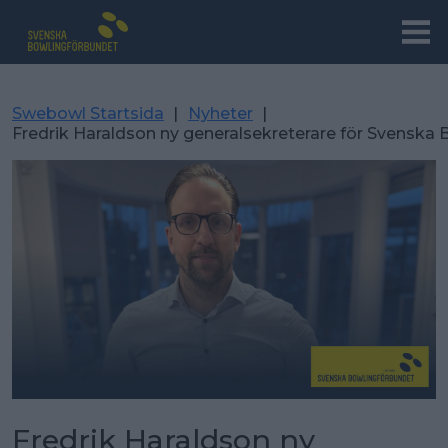
Swebowl Startsida
|
Nyheter
|
Fredrik Haraldson ny generalsekreterare för Svenska
Fredrik Haraldson ny