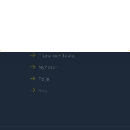
Snabbmeny
Vår verksamhet
Resultat och Statistik
Träna och tävla
Nyheter
Följa
Sök