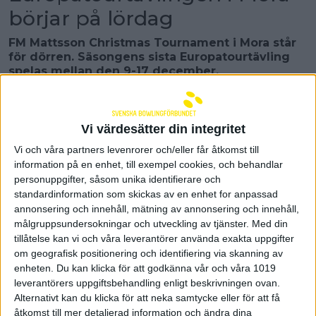
börjar på lördag
FM Mattsson Christmas Tournament i Mora står
för dörren. Säsongens sista Europatourtävling
spelas mellan den 9-17 december.
– Jag hoppas att många tar chansen att vara
med, säger tävlingsansvarig Mikael Alfredsson.
FM Mattsson Christmas Tournament arrangeras för
Vi värdesätter din integritet
tredje gången. Deltagarantalet är i nuläget i
Vi och våra partners levenrorer och/eller får åtkomst till
ungefärlig nivå med förra året. Då vann till sist Carl
information på en enhet, till exempel cookies, och behandlar
Eklund tävlingen efter finalseger över
personuppgifter, såsom unika identifierare och
juniorlandslagskollegan Robin Noberg.
– Carl brukar trivas hos oss. Det blir framförallt
standardinformation som skickas av en enhet for anpassad
svenska spelare som är med i år och många Team
annonsering och innehåll, mätning av annonsering och innehåll,
Sweden-spelare kommer att spela tävlingen. Om
målgruppsundersokningar och utveckling av tjänster.
Med din
man ser till bland annat höstens seriespel så är
tillåtelse kan vi och våra leverantörer använda exakta uppgifter
Jesper Svensson favorit. Han har spelat hur bra
om geografisk positionering och identifiering via skanning av
bowling som helst. Men vi har många starka
enheten. Du kan klicka för att godkänna vår och våra 1019
svenska spelare så det känns ändå ovisst. Bowling
leverantörers uppgiftsbehandling enligt beskrivningen ovan.
är bowling och det kan alltid bli överraskningar,
Alternativt kan du klicka för att neka samtycke eller för att få
säger Mikael Alfredsson.
åtkomst till mer detaljerad information och ändra dina