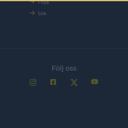
Följa
Sök
Följ oss