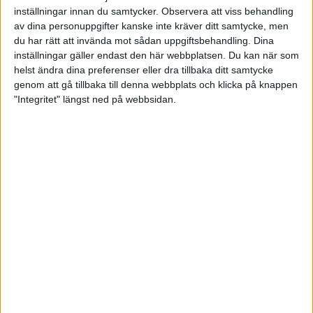
Vad betyder tävlingen för bowlingen i Mora?
inställningar innan du samtycker.
Observera att viss behandling
– Mora är en idrottsstad och det är väldigt kul att
av dina personuppgifter kanske inte kräver ditt samtycke, men
bowlingen kan konkurrera lite med skidorna och
du har rätt att invända mot sådan uppgiftsbehandling. Dina
ishockeyn i staden. Vi har bra uppbackning av
inställningar gäller endast den här webbplatsen. Du kan när som
kommunen och näringslivet.
helst ändra dina preferenser eller dra tillbaka ditt samtycke
genom att gå tillbaka till denna webbplats och klicka på knappen
Oljeprofilen presenteras på onsdag.
"Integritet" längst ned på webbsidan.
– Vi håller på att testa för fullt och det känns som
att profilen kommer att bli väldigt utmanande.
I kvalet genomförs 6 serier och 35 spelare går vidare
till finalspelet som avgörs söndag 17 december.
– Jag hoppas att många tar chansen att spela. Det
finns även några platser kvar i kvalstarterna under
finalhelgen, säger Alfredsson.
Anmälan och mer info