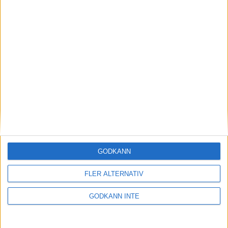
GODKÄNN
Här hittar du Svenska Bowlingförbundets
medlemsrabatt på Strawberry
FLER ALTERNATIV
GODKÄNN INTE