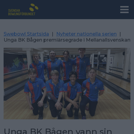
Swebowl Startsida
|
Nyheter nationella serien
|
Unga BK Bågen premiärsegrade i Mellanallsvenskan
Unga BK Bågen vann sin