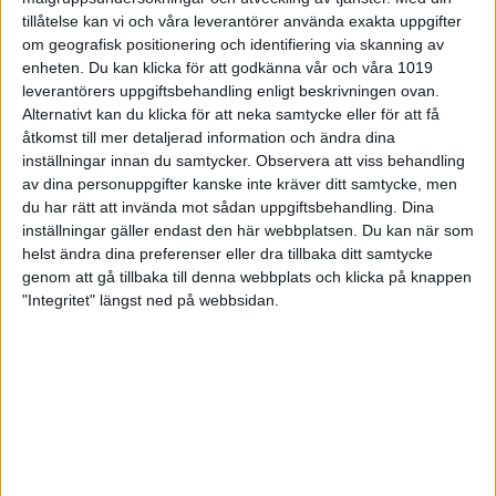
Bågenspelarna satte gasen i botten
från start och
med fina 1794 tog de hem den första serien klart
tillåtelse kan vi och våra leverantörer använda exakta uppgifter
med 5-0 och sedan släppte de aldrig in Mariestad i
om geografisk positionering och identifiering via skanning av
matchen igen. Bågen vann totalerna i samtliga fyra
enheten. Du kan klicka för att godkänna vår och våra 1019
serier och strajkade ihop utmärkta 6983 mot
leverantörers uppgiftsbehandling enligt beskrivningen ovan.
gästernas 6502.
Alternativt kan du klicka för att neka samtycke eller för att få
åtkomst till mer detaljerad information och ändra dina
– En väldigt bra genomförd premiärmatch och kul
inställningar innan du samtycker.
Observera att viss behandling
även med många unga spelare i Mariestad,
av dina personuppgifter kanske inte kräver ditt samtycke, men
fortsätter Joakim Biehl.
du har rätt att invända mot sådan uppgiftsbehandling. Dina
inställningar gäller endast den här webbplatsen. Du kan när som
18-årige Mathias Otting bäst i Bågen med 976 före
helst ändra dina preferenser eller dra tillbaka ditt samtycke
en av lagets fyra 16-åriga debutanterna, Jonas Roos,
genom att gå tillbaka till denna webbplats och klicka på knappen
som fick ihop fina 934. I Mariestad toppade
betydligt mer rutinerade Erik Ahlstrand med 895,
"Integritet" längst ned på webbsidan.
före en av Mariestads unga spelare i 16-åringe Felix
Lugn, 888.
BK Tegner Säffle har de senaste åren
tillhört
toppen i Mellanallsvenskan och det har laget tänkt
göra även denna säsong. Team Mariestad BK hade
inte mycket att sätta emot Säfflelaget som vann
med klara 15-5 efter att ha varit bäst i samtliga fyra