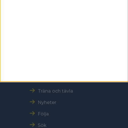
Kontakt
Tel: 086996000
E-post: sbf@swebowl.se
Snabbmeny
Vår verksamhet
Resultat och Statistik
Träna och tävla
Nyheter
Följa
Sök