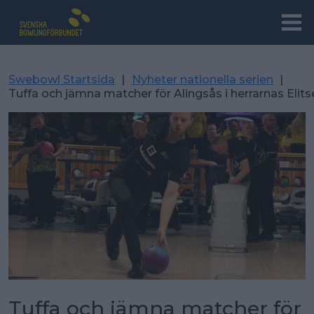
Swebowl Startsida
|
Nyheter nationella serien
|
Tuffa och jämna matcher för Alingsås i herrarnas Elits
Tuffa och jämna matcher för