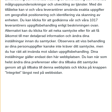
3-1 och en ganska säker ledning efter två serier. Då
målgruppsundersokningar och utveckling av tjänster.
Med din
vaknade Alingsås, och andra halvan av matchen var
tillåtelse kan vi och våra leverantörer använda exakta uppgifter
lite tvärtom mot första halvan. Nu var det Alingsås
som var det starkare laget. De började
om geografisk positionering och identifiering via skanning av
upphämtningen med 4-1 i tredje serien och i sista
enheten. Du kan klicka för att godkänna vår och våra 1017
serien var det sånär att Alingsås kom ikapp och
leverantörers uppgiftsbehandling enligt beskrivningen ovan.
förbi, men det räckte inte riktigt hela vägen. 3-2 till
Alternativt kan du klicka för att neka samtycke eller för att få
Alingsås, men matchen slutade 10-9 till Full House,
åtkomst till mer detaljerad information och ändra dina
som i och med segern för tillfället var förbi Alingsås i
inställningar innan du samtycker.
Observera att viss behandling
serien
av dina personuppgifter kanske inte kräver ditt samtycke, men
du har rätt att invända mot sådan uppgiftsbehandling. Dina
-Lite tråkigt att vi förlorade mot just Ängelholm,
inställningar gäller endast den här webbplatsen. Du kan när som
eftersom de ligger precis bakom oss. Men vi möts
helst ändra dina preferenser eller dra tillbaka ditt samtycke
ju hemma i Alingsås om några veckor, så då blir det
genom att gå tillbaka till denna webbplats och klicka på knappen
en väldigt viktig match, säger James.
"Integritet" längst ned på webbsidan.
John Mattsson i Full House hade matchens högsta
slagning på den långa 44-fotsprofilen med sina 917.
Emanuel Jonsson blev bäst i Alingsås med 904.
Alingsås åkte sedan vidare till Falkenberg för
nästa match,
som även den spelades på 44-
fotaren. Och James Blomgren är nog något på
spåren när han säger att det sällan blir strikefester