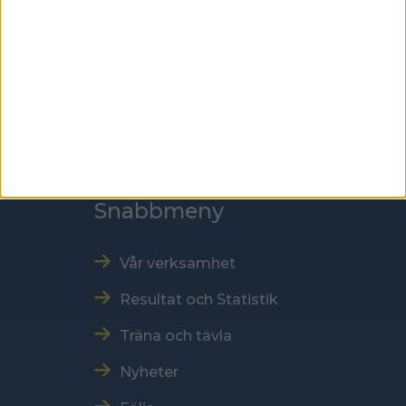
118 60 Stockholm
Kontakt
Tel: 086996000
E-post: sbf@swebowl.se
Snabbmeny
Vår verksamhet
Resultat och Statistik
Träna och tävla
Nyheter