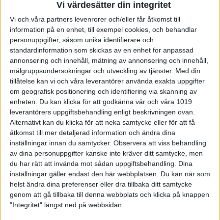
Vi värdesätter din integritet
Kaskad rivstartade och vann
den första serien
med övertygande 5-0. Trots att laget tappade den
Vi och våra partners levenrorer och/eller får åtkomst till
andra serien med 2-3 var matchen avgjord redan
information på en enhet, till exempel cookies, och behandlar
före den avslutande serien. Kaskad van den tredje
personuppgifter, såsom unika identifierare och
serien med 4-1 och skaffade sig därmed en
standardinformation som skickas av en enhet for anpassad
ointaglig ledning med 11-4.
annonsering och innehåll, mätning av annonsering och innehåll,
målgruppsundersokningar och utveckling av tjänster.
Med din
– Det här var nog en av de bäst genomförda
tillåtelse kan vi och våra leverantörer använda exakta uppgifter
matcherna som Kaskad gjort. Att vinna på det här
om geografisk positionering och identifiering via skanning av
sättet, att kunna stänga matchen redan efter tre
enheten. Du kan klicka för att godkänna vår och våra 1019
serier. Det var små marginaler hela tiden, men så
leverantörers uppgiftsbehandling enligt beskrivningen ovan.
fort vi fick ett litet hopp tog vi alla chanser när de
Alternativt kan du klicka för att neka samtycke eller för att få
dök upp och helt plötsligt sade det bara vips och vi
åtkomst till mer detaljerad information och ändra dina
hade vunnit, förklarar en mycket nöjd Filip
inställningar innan du samtycker.
Observera att viss behandling
Wilhelmsson hos segrarna.
av dina personuppgifter kanske inte kräver ditt samtycke, men
I den sista serien kunde Pergamon putsa till
du har rätt att invända mot sådan uppgiftsbehandling. Dina
siffrorna i en match som Kaskad till slut vann med
inställningar gäller endast den här webbplatsen. Du kan när som
12-8.
helst ändra dina preferenser eller dra tillbaka ditt samtycke
genom att gå tillbaka till denna webbplats och klicka på knappen
Individuellt var Filip Wilhelmsson bäst i Kaskad med
"Integritet" längst ned på webbsidan.
941. Hemmalagets Markus Lenefjäll, 918, i par med