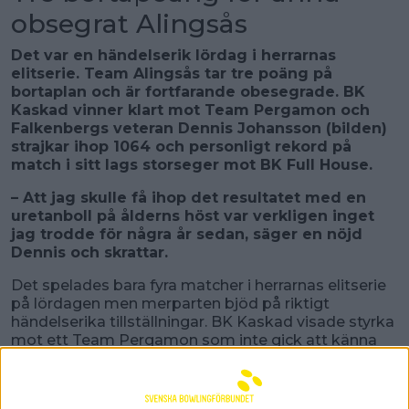
obsegrat Alingsås
Det var en händelserik lördag i herrarnas
elitserie. Team Alingsås tar tre poäng på
bortaplan och är fortfarande obesegrade. BK
Kaskad vinner klart mot Team Pergamon och
Falkenbergs veteran Dennis Johansson (bilden)
strajkar ihop 1064 och personligt rekord på
match i sitt lags storseger mot BK Full House.
– Att jag skulle få ihop det resultatet med en
uretanboll på ålderns höst var verkligen inget
jag trodde för några år sedan, säger en nöjd
Dennis och skrattar.
Det spelades bara fyra matcher i herrarnas elitserie
på lördagen men merparten bjöd på riktigt
händelserika tillställningar. BK Kaskad visade styrka
mot ett Team Pergamon som inte gick att känna
igen på Vilbergens banor i Norrköping. Till exempel
startade Jesper Svensson med 163 och storstjärnan
fick inta reservplatsen resten av matchen.