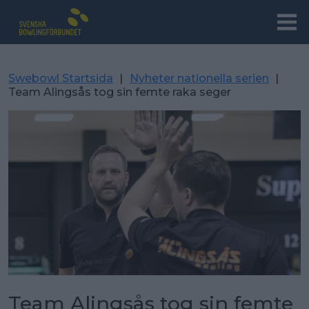
Swebowl Startsida
|
Nyheter nationella serien
|
Team Alingsås tog sin femte raka seger
Team Alingsås tog sin femte