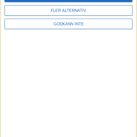
FLER ALTERNATIV
GODKÄNN INTE
Här hittar du Svenska Bowlingförbundets
medlemsrabatt på Strawberry