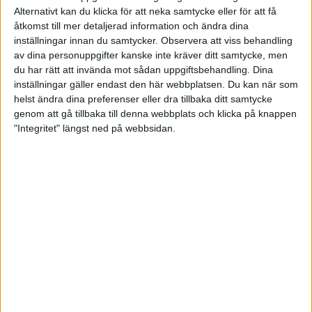
Alternativt kan du klicka för att neka samtycke eller för att få
– Räknat över åtta spelare var vi snäppet bättre.
åtkomst till mer detaljerad information och ändra dina
Göta hade några riktigt duktigare spelare och
inställningar innan du samtycker.
Observera att viss behandling
lyckades sno åt sig två jämna banpar och är i
högsta grad med efter två serier vilket de även fick
av dina personuppgifter kanske inte kräver ditt samtycke, men
momentum av i den tredje serien och vände
du har rätt att invända mot sådan uppgiftsbehandling. Dina
matchen till sin fördel, förklarar Emanuel Jonsson.
inställningar gäller endast den här webbplatsen. Du kan när som
helst ändra dina preferenser eller dra tillbaka ditt samtycke
I den tredje serien var det nämligen gästande
genom att gå tillbaka till denna webbplats och klicka på knappen
Göta
som var klart bäst. Gästernas fina 1810 mot
"Integritet" längst ned på webbsidan.
hemmalagets 1699 gav 4-1 i serien till Göta som
därmed ledde med 8-7 inför avslutningen. Där
grävde Alingsås fram sitt allra djupaste kunnande
och gjorde matchens bästa insats med hela 1892
totalt vilket gav seger med 4-1 i serien och i
matchen totalt med 11-9.
– Då kändes det som vi lade in sjätte eller till och
med sjunde växel. Hela laget spelade oerhört bra
och vi visade vad vi kunde på hemmaplan där vi
bara skulle ha segern till slut, det var mycket
karaktär i den sista serien mot ett starkt motstånd,
förklarar en nöjd Emanuel Jonsson.