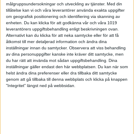
var en bra laginsats. Även när vi inte riktigt spelar på
målgruppsundersokningar och utveckling av tjänster.
Med din
topp så snackar vi med varandra och vi var ändå
tillåtelse kan vi och våra leverantörer använda exakta uppgifter
ganska snabba i förflyttningarna. Vi håller fast vid
om geografisk positionering och identifiering via skanning av
våra idéer och vi är stabila, säger Hermansson som
enheten. Du kan klicka för att godkänna vår och våra 1019
var poängbäst i matchen med 947 poäng. Maria
leverantörers uppgiftsbehandling enligt beskrivningen ovan.
Lindius hade högst poäng i AIK med 904.
Alternativt kan du klicka för att neka samtycke eller för att få
Hermansson tycker att det är positivt att alla
åtkomst till mer detaljerad information och ändra dina
elitserielagen samlas under helgen för
inställningar innan du samtycker.
Observera att viss behandling
sammandrag.
av dina personuppgifter kanske inte kräver ditt samtycke, men
– Det är väldigt kul att se så mycket dambowling på
du har rätt att invända mot sådan uppgiftsbehandling. Dina
en och samma helg. Vanligtvis är det bara fokus på
inställningar gäller endast den här webbplatsen. Du kan när som
vårt egna spel men det ska bli roligt att passa på
helst ändra dina preferenser eller dra tillbaka ditt samtycke
att se de andra matcherna under helgen också och
genom att gå tillbaka till denna webbplats och klicka på knappen
se hur de olika lagen agerar.
"Integritet" längst ned på webbsidan.
BK Högland-B-K Eva 10-10
Det blev en jämn och spännande match mellan
Högland och Eva. B-K Eva tog hem den första serien
med 3-2. I den andra serien dominerade
Stockholmslaget totalt och de fick ihop 1809 poäng
tillsammans. Eva vann den andra serien med 5-0
och hade satt stor press på Högland. Högland