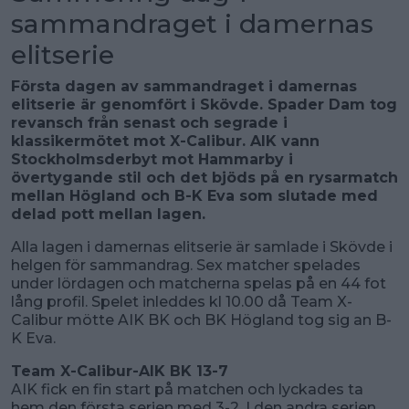
sammandraget i damernas
elitserie
Första dagen av sammandraget i damernas
elitserie är genomfört i Skövde. Spader Dam tog
revansch från senast och segrade i
klassikermötet mot X-Calibur. AIK vann
Stockholmsderbyt mot Hammarby i
övertygande stil och det bjöds på en rysarmatch
mellan Högland och B-K Eva som slutade med
delad pott mellan lagen.
Alla lagen i damernas elitserie är samlade i Skövde i
helgen för sammandrag. Sex matcher spelades
under lördagen och matcherna spelas på en 44 fot
lång profil. Spelet inleddes kl 10.00 då Team X-
Calibur mötte AIK BK och BK Högland tog sig an B-
K Eva.
Team X-Calibur-AIK BK 13-7
AIK fick en fin start på matchen och lyckades ta
hem den första serien med 3-2. I den andra serien