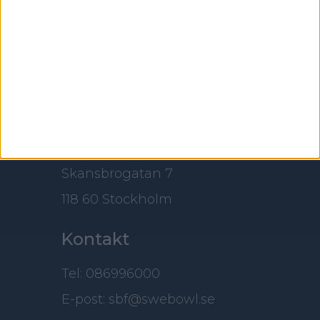
Adress
Svenska Bowlingförbundet
Box 11016
100 61 Stockholm
Besöksadress
Skansbrogatan 7
118 60 Stockholm
Kontakt
Tel: 086996000
E-post: sbf@swebowl.se