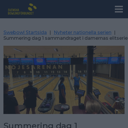
Swebowl Startsida
|
Nyheter nationella serien
|
Summering dag 1 sammandraget i damernas elitserie
Summering dag 1