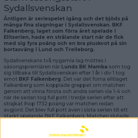
Sydallsvenskan
Äntligen är seriespelet igång och det bjöds på
många fina slagningar i Sydallsvenskan. BKF
Falkenberg, laget som förra året spelade i
Elitserien, hade en strålande start när de fick
med sig fyra poäng och en bra pluskvot på sin
bortasväng i Lund och Trelleborg.
Sydallvenskans två nygamla lag möttes i
säsongspremiären när
Lunds BK Mamba
som tog
sig tillbaka till Sydallsvenskan efter 1 år i div 1 tog
emot
BKF Falkenberg
. Det var det forna elitlaget
Falkenberg som kopplade greppet om matchen
genom att vinna första och andra serien via 1-4 och
när de sedan tog full pott i tredje serien efter att
strajkat ihop 1732 poäng var matchen redan
avgjord. Det blev full pott även i sista serien till ett
starkt spelande BKF Falkenberg. Matchen slutade
2-18 (6308-6690). Matchbäst blev Falkenbergs
Johan Helldén på 904 poäng följt av Mikael Larsson
på 875 poäng. Högsta slagningen hos Lunds BK