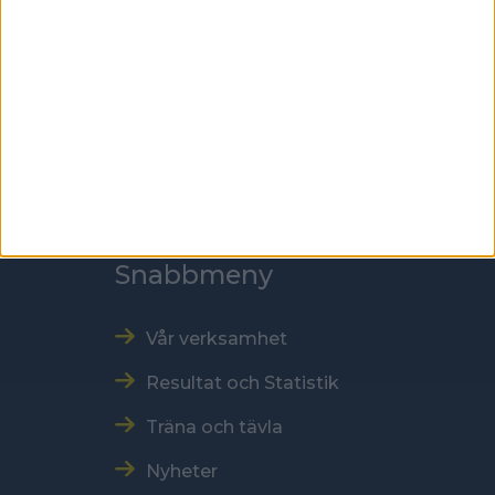
118 60 Stockholm
Kontakt
Tel: 086996000
E-post: sbf@swebowl.se
Snabbmeny
Vår verksamhet
Resultat och Statistik
Träna och tävla
Nyheter