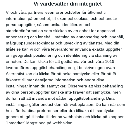
Mamba hade Robin Johansen på 861 poäng.
Vi värdesätter din integritet
Fulll pott i banpoäng hos följande lagkonstallationer
Vi och våra partners levenrorer och/eller får åtkomst till
hos BKF Falkenberg
information på en enhet, till exempel cookies, och behandlar
Mikael Larsson/Magnus Larsen samt Viktor
personuppgifter, såsom unika identifierare och
Albihn/Hampus Nilsson
standardinformation som skickas av en enhet for anpassad
Jämnare match blev det när BKF Falkenberg
annonsering och innehåll, mätning av annonsering och innehåll,
åkte vidare till Trelleborg för att spela mot
målgruppsundersokningar och utveckling av tjänster.
Med din
hemmalaget BK Borgen
. Hemmalaget öppnade
tillåtelse kan vi och våra leverantörer använda exakta uppgifter
med 1773 och 4-1 i banpoäng men tappade sedan i
om geografisk positionering och identifiering via skanning av
andra och Falkenberg kunde kvittera. Tredje serien
enheten. Du kan klicka för att godkänna vår och våra 1019
var jämn och slutade 3-2 så övertag för Borgen inför
leverantörers uppgiftsbehandling enligt beskrivningen ovan.
sista serien med 8-7. Det var en förhållandevis jämn
Alternativt kan du klicka för att neka samtycke eller för att få
sista serie där Falkenberg hade marginalerna på sin
åtkomst till mer detaljerad information och ändra dina
sida och vann serien och matchen som slutade 9-11
inställningar innan du samtycker.
Observera att viss behandling
(6501-6422). Matchbäst blev Falkenbergs Dennis
av dina personuppgifter kanske inte kräver ditt samtycke, men
Johansson på 933 poäng. Högsta slagningen hos
du har rätt att invända mot sådan uppgiftsbehandling. Dina
Borgen hade Love Javensköld på 909 poäng.
inställningar gäller endast den här webbplatsen. Du kan när som
helst ändra dina preferenser eller dra tillbaka ditt samtycke
Fjolårets seriesegrare Team Pergamon BC F fick
inleda årets premiär i Sydallsvenskan mot förra
genom att gå tillbaka till denna webbplats och klicka på knappen
årets tabelltvåa BK Skrufscha
. Det blev en stark
"Integritet" längst ned på webbsidan.
inledning av Pergamon som via 1688 tog ledningen