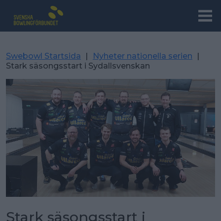
Swebowl Startsida
|
Nyheter nationella serien
|
Stark säsongsstart i Sydallsvenskan
Stark säsongsstart i