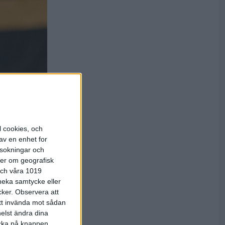
l cookies, och
av en enhet for
rsokningar och
ter om geografisk
 och våra 1019
 i
 neka samtycke eller
cker.
Observera att
att invända mot sådan
 två knappa
elst ändra dina
askad som
licka på knappen