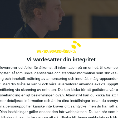
Vi värdesätter din integritet
levenrorer och/eller får åtkomst till information på en enhet, till exempe
ifter, såsom unika identifierare och standardinformation som skickas 
g och innehåll, mätning av annonsering och innehåll, målgruppsunde
.
Med din tillåtelse kan vi och våra leverantörer använda exakta uppgif
entifiering via skanning av enheten. Du kan klicka för att godkänna vår
K Kaskads Filip Wilhelmsson dammande in en 300-serie
sbehandling enligt beskrivningen ovan. Alternativt kan du klicka för att
hen mot Bodens BS.
ll mer detaljerad information och ändra dina inställningar innan du samty
ina personuppgifter kanske inte kräver ditt samtycke, men du har rätt 
 elitserie fortsatte BK Kaskad helgens bortaturné. Efter
Dina inställningar gäller endast den här webbplatsen. Du kan när som h
å lördagen i Stockholm var det ett mycket fokuserat K
 tillbaka ditt samtycke genom att gå tillbaka till denna webbplats och k