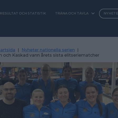
RESULTAT OCH STATISTIK
TRÄNA OCH TÄVLA
NYHET
artsida
|
Nyheter nationella serien
|
 och Kaskad vann årets sista elitseriematcher