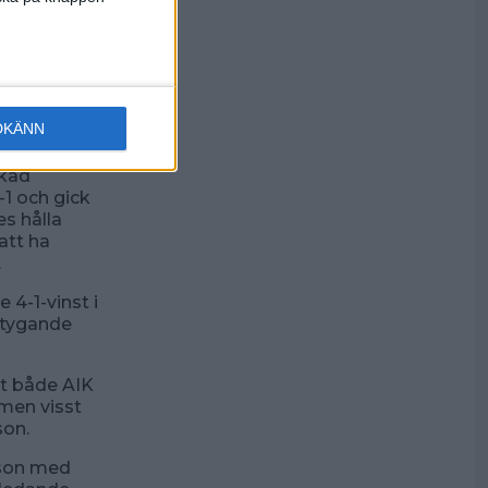
ofil, som
ta av att vi
ur vi
 vet vi
DKÄNN
kad
-1 och gick
es hålla
att ha
.
 4-1-vinst i
rtygande
ot både AIK
 men visst
son.
son med