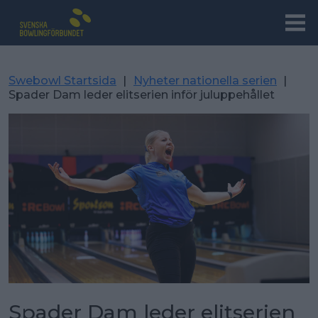
Swebowl Startsida
|
Nyheter nationella serien
|
Spader Dam leder elitserien inför juluppehållet
Spader Dam leder elitserien