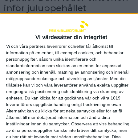
inför juluppehållet
Damernas elitserie har tagit juluppehåll. Det är
jämnt i toppen och de regerande mästarna
Spader Dam leder serien på bättre diff än Team
X-Calibur.
Vi värdesätter din integritet
Vi och våra partners levenrorer och/eller får åtkomst till
I helgen spelades de sista matcherna för
information på en enhet, till exempel cookies, och behandlar
höstsäsongen i damernas elitserie. I en något
personuppgifter, såsom unika identifierare och
haltande tabell leder Spader Dam serien. De
standardinformation som skickas av en enhet for anpassad
regerande mästarna från Helsingborg har inkasserat
annonsering och innehåll, mätning av annonsering och innehåll,
14 poäng på sju matcher. Tvåan Team X-Calibur har
lika många poäng men Spader Dam leder genom
målgruppsundersokningar och utveckling av tjänster.
Med din
en bättre diff (poängskillnad). Partillelaget har även
tillåtelse kan vi och våra leverantörer använda exakta uppgifter
en match mer spelad.
om geografisk positionering och identifiering via skanning av
enheten. Du kan klicka för att godkänna vår och våra 1019
BK Högland är på tredje plats med 11 poäng och AIK
leverantörers uppgiftsbehandling enligt beskrivningen ovan.
är fyra med 10 poäng. BK Hallandia har haft en tung
Alternativt kan du klicka för att neka samtycke eller för att få
höst och ligger sist i elitserien på två poäng. De
åtkomst till mer detaljerad information och ändra dina
senaste årens slutspelslag B-K Eva har också
inställningar innan du samtycker.
Observera att viss behandling
endast två poäng och ligger näst sist, då de har en
av dina personuppgifter kanske inte kräver ditt samtycke, men
bättre diff än Hallandia.
du har rätt att invända mot sådan uppgiftsbehandling. Dina