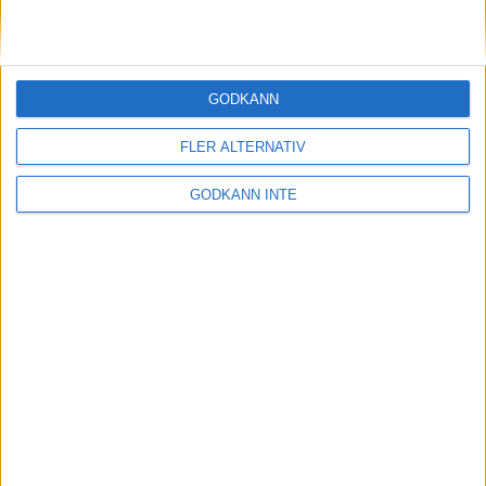
GODKÄNN
FLER ALTERNATIV
GODKÄNN INTE
Adress
Svenska Bowlingförbundet
Box 11016
100 61 Stockholm
Besöksadress