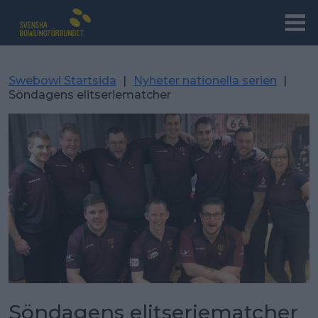
Swebowl Startsida
|
Nyheter nationella serien
|
Söndagens elitseriematcher
Söndagens elitseriematcher