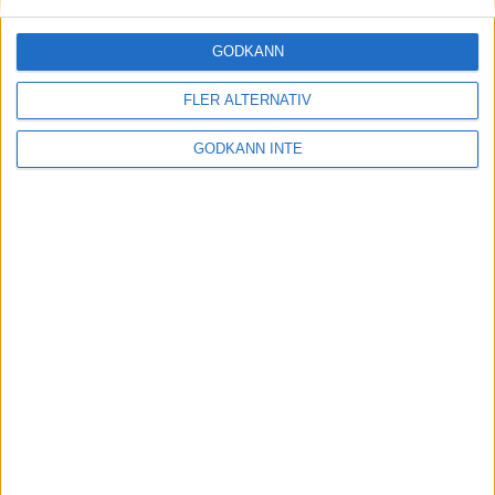
GODKÄNN
FLER ALTERNATIV
GODKÄNN INTE
Här hittar du Svenska Bowlingförbundets
medlemsrabatt på Strawberry