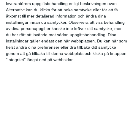
leverantörers uppgiftsbehandling enligt beskrivningen ovan.
säsongen var att hålla oss kvar utan kval och det är
fortfarande vårt mål. Är 3 matcher kvar så inget
Alternativt kan du klicka för att neka samtycke eller för att få
skrivit i sten ännu, säger Kim Andersson från Full
åtkomst till mer detaljerad information och ändra dina
House om dagens match och målet med
inställningar innan du samtycker.
Observera att viss behandling
återkomsten till elitserien.
av dina personuppgifter kanske inte kräver ditt samtycke, men
Matchbäst blev John Mattsson från BK Full House
du har rätt att invända mot sådan uppgiftsbehandling. Dina
på 934 poäng följt av klubbkamraten Kim
inställningar gäller endast den här webbplatsen. Du kan när som
Andersson på 924 poäng.
helst ändra dina preferenser eller dra tillbaka ditt samtycke
Högsta slagningen hos Stureby BK hade Dennis
genom att gå tillbaka till denna webbplats och klicka på knappen
Eklund på 911 poäng.
"Integritet" längst ned på webbsidan.
Två matcher spelades på söndagen i damernas
elitserie.
I Nässjö tog BK Högland emot BK Eva,
Stockholm
och det var hemmlaget som ryckte lite i
första serien och plockade hem 4-1. Eva fick i andra
serien med sig tre av banparet men Högland
lyckades med att få med sig ett banpar och totalen
till 6-4 efter halva matchen. Tredje serien blev jämn
med fördel till Högland via 3-2 och 9-6 inför sista
och avgörande serien. Båda lagen växlade upp i
sista serien och gjorde sina bästa omgångar men