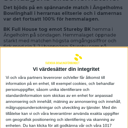
Det bjöds på en spännande match i Ängelholms
Bowlinghall i herrarnas elitserie och i damernas
var det fortsatt 100% för hemmalagen.
BK Full House tog emot Stureby BK
hemma i
Ängelholm på söndagen. Hemmalaget öppnade
starkt med matchen högsta omgångssiffror och
fick med sig 3-2 i banpoäng. Stureby som på
lördagen spelat oavgjort mot Falkenberg svarade
direkt i andra och tog över ledningen efter halva
matchen via 1-4. Tredje serien strajkades det friskt i
Vi värdesätter din integritet
båda lagen men nu var det hemmalaget som fick
med sig banpoängen med 4-1. Det innebar en riktigt
Vi och våra partners levenrorer och/eller får åtkomst till
spännande avslutning med 8-7 inför sista serien
information på en enhet, till exempel cookies, och behandlar
som pendlade en del. Till skillnad mot serien innan
personuppgifter, såsom unika identifierare och
sjönk nu resultaten en del och lagen fick med sig ett
standardinformation som skickas av en enhet for anpassad
säkert och ett jämnt bord vardera. Det blev Stureby
annonsering och innehåll, mätning av annonsering och innehåll,
som tog totalen och därmed slutade matchen
målgruppsundersokningar och utveckling av tjänster.
Med din
oavgjort 10-10 med jämna kägelpoängen 6730-
tillåtelse kan vi och våra leverantörer använda exakta uppgifter
6736.
om geografisk positionering och identifiering via skanning av
- Absolut, matchen bjöd upp till dans åt båda hållen.
enheten. Du kan klicka för att godkänna vår och våra 1017
Sjukt spännande och grym match. Vårt mål för