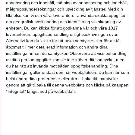
annonsering och innehåll, mätning av annonsering och innehåll,
första serien så gör vi rätt justeringar och behåller
målgruppsundersokningar och utveckling av tjänster.
Med din
lugnet och sakta men säkert så vänder vi tillbaka
tillåtelse kan vi och våra leverantörer använda exakta uppgifter
matchen, säger en nöjd Richard Dahllöf.
om geografisk positionering och identifiering via skanning av
I andra serien ökade Alingsås sin slagning med
enheten. Du kan klicka för att godkänna vår och våra 1017
drygt 100 poäng, samtidigt som Clan tappade lite,
leverantörers uppgiftsbehandling enligt beskrivningen ovan.
vilket gjorde att Alingsås tog tillbaka ledningen
Alternativt kan du klicka för att neka samtycke eller för att få
med 6-4 efter halva matchen spelad. I tredje serien
åtkomst till mer detaljerad information och ändra dina
blev det extremt jämnt, men Alingsås drog det lite
inställningar innan du samtycker.
Observera att viss behandling
längre strået i kampen om totalpoängen. Alingsås
av dina personuppgifter kanske inte kräver ditt samtycke, men
slog 1694 mot Clans 1684 och kunde tack vare det
du har rätt att invända mot sådan uppgiftsbehandling. Dina
ta med sig 3-2 och 9-6 in till sista serien.
inställningar gäller endast den här webbplatsen. Du kan när som
helst ändra dina preferenser eller dra tillbaka ditt samtycke
I sista serien var Alingsås det lite bättre laget,
genom att gå tillbaka till denna webbplats och klicka på knappen
när de återigen slog över 1700 och kunde ta hem ett
"Integritet" längst ned på webbsidan.
par jämna banpar till 4-1 och slutresultatet 13-7.
Således 4 raka segrar och klar serieledning för Team
Alingsås efter två spelade helger.
– Matchen är mycket jämnare än vad resultatet blev,
men Clan är ett grymt lag så det är riktigt bra att vi
lyckas slå dem. Vi är alla riktigt revanschsugna i år,
efter att ha missat finalen precis ett par år, så vi