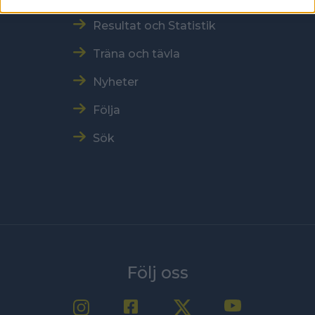
Resultat och Statistik
Träna och tävla
Nyheter
Följa
Sök
Följ oss