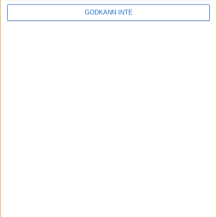
med 243 och 267 för att få ihop 940.
GODKÄNN INTE
Christian Holmén 27 september 2025 17:55
Sponsorer och samarbetspartners