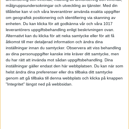
är numret större i båda matcherna. Varje gång det
målgruppsundersokningar och utveckling av tjänster.
Med din
blev jämnt så löste vi det bra i slutrutorna vilket gör
tillåtelse kan vi och våra leverantörer använda exakta uppgifter
att slutresultaten blev som de blev. Vi hade även bra
om geografisk positionering och identifiering via skanning av
koll på profilen och pratade bra med varandra
enheten. Du kan klicka för att godkänna vår och våra 1017
mellan banparen, säger Anna Andersson.
leverantörers uppgiftsbehandling enligt beskrivningen ovan.
Alternativt kan du klicka för att neka samtycke eller för att få
Nämnda Anna Andersson var starkast i första
åtkomst till mer detaljerad information och ändra dina
matchen med sina 923. Höglands bäste i den
inställningar innan du samtycker.
Observera att viss behandling
matchen var Rebecka Larsen med 822. I matchen
av dina personuppgifter kanske inte kräver ditt samtycke, men
mot Prime var det Nora Johanssons tur att vara
du har rätt att invända mot sådan uppgiftsbehandling. Dina
bäst med 917, medan Primes bäste blev Elin
Granström på 787.
inställningar gäller endast den här webbplatsen. Du kan när som
helst ändra dina preferenser eller dra tillbaka ditt samtycke
Team X-Calibur ville inte vara sämre än sin
genom att gå tillbaka till denna webbplats och klicka på knappen
konkurrent
och vann även de sin första match med
"Integritet" längst ned på webbsidan.
18-2, där en annan nykomling, BK Hässle, stod för
motståndet. X-Calibur fick sedan vila till på
eftermiddagen innan det var dags för nästa match,
där B-K Eva väntade. Det var en match där Eva inte
hade mycket att sätta emot, och X-Calibur hängde
på Spader Dam och vann matchen med 20-0
– Det var roligt att köra igång säsongen med en