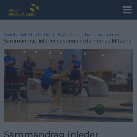
Swebowl Startsida
|
Nyheter nationella serien
|
Sammandrag inleder säsongen i damernas Elitserie
Sammandrag inleder