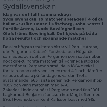
Sydallsvenskan
Idag var det fullt sammandrag i
Sydallsvenskan. 16 matcher spelades i 4 olika
hallar - Strike House i Göteborg, John Scotts i
Partille Arena, Lunds Bowlinghall och
Olofströms Bowlinghall. Det bjöds på båda
höga resultat och spännande matcher!
De allra högsta resultaten hittar vi i Partille Arena,
där Pergamna, Kabaré, Forsheda och Höganäs
samlades, och det var Pergamon som satte ribban
högt direkt i första matchen då Forsheda stod för
motståndet. Pergamon smällde in 1864 direkt i
första rundan och vann serien med 4-1, och därefter
rullade det bara på för dagens värdar. Trots
avstannande 1663 i sista serien fick Pergamon ihop
7097 och vann matchen med 14-6.
Zakarias Lindqvist bäst i Pergamon med fina 1001.
Lagkamrat Benjamin Jonsson inte långt efter med
993. I Forsheda var Kent Karlsson bäst med 915.