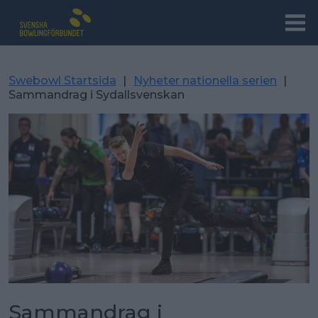
Swebowl Startsida
|
Nyheter nationella serien
|
Sammandrag i Sydallsvenskan
Sammandrag i