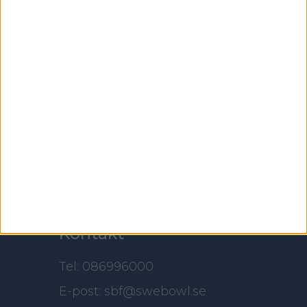
Adress
Svenska Bowlingförbundet
Box 11016
100 61 Stockholm
Besöksadress
Skansbrogatan 7
118 60 Stockholm
Kontakt
Tel: 086996000
E-post: sbf@swebowl.se