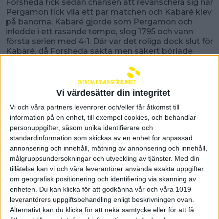
Forsheda fick sedan chansen att revanschera sig när
Pergamon fick vila ett par matchen och Kabaré klev
på banorna. Kabaré gjorde som Pergamon och
inledde i ett rasande tempo, slog 1795 och vann
första serien med 4-1. Där var det roliga dock slut för
Kabaré, då Forsheda sakta men säkert började
knappa in. 3-2, 4-1 och 3-2 gav till slut Forsheda en
knapp seger med 11-9 i en tät och välspelade match
Forshedas Simon Johansson var matchbäst med
882. I Kabaré var Patrik Larsson inte långt efter med
Vi värdesätter din integritet
872
Vi och våra partners levenrorer och/eller får åtkomst till
Full pott för Pergamon
information på en enhet, till exempel cookies, och behandlar
personuppgifter, såsom unika identifierare och
När det sedan var dags för Höganäs att göra entré
standardinformation som skickas av en enhet for anpassad
så fortsatte kräftgången för Kabaré som inte riktigt
annonsering och innehåll, mätning av annonsering och innehåll,
kom in i matchen. Höganäs tog kommandot direkt
målgruppsundersokningar och utveckling av tjänster.
Med din
och släppte sen aldrig taget och hade matchen
tillåtelse kan vi och våra leverantörer använda exakta uppgifter
avgjord med 11-4 efter tre serier. Kabaré kunde
om geografisk positionering och identifiering via skanning av
putsa siffrorna lite i sista serien och Höganäs vann
enheten. Du kan klicka för att godkänna vår och våra 1019
till sist med 12-8
leverantörers uppgiftsbehandling enligt beskrivningen ovan.
Höganäs Islänning Arnar Jonsson bäst i matchen
Alternativt kan du klicka för att neka samtycke eller för att få
med 919. I Kabaré var Bobby Hellman bäst med 849