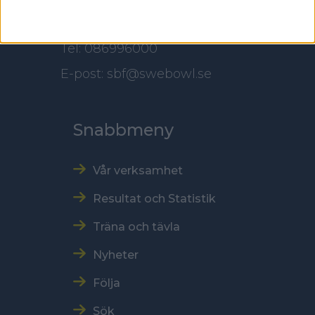
Kontakt
Tel: 086996000
E-post: sbf@swebowl.se
Snabbmeny
Vår verksamhet
Resultat och Statistik
Träna och tävla
Nyheter
Följa
Sök