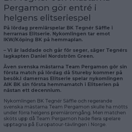
Pergamon gör entré i
helgens elitseriespel
På lördag premiärspelar BK Tegnér Säffle i
herrarnas Elitserie. Nykomlingen tar emot
IKW/Köping BK på hemmaplan.
– Vi är laddade och går för seger, säger Tegnérs
lagkapten Daniel Nordström Green.
Även svenska mästarna Team Pergamon gör sin
första match på lördag då Stureby kommer på
besök.I damernas Elitserie spelar nykomlingen
AIK BK sin första hemmamatch i Elitserien på
nästan ett decennium.
Nykomlingen BK Tegnér Säffle och regerande
svenska mästarna Team Pergamon skulle ha mötts
under förra helgens premiäromgång. Men matchen
sköts upp då Team Pergamon hade flera spelare
upptagna på Europatour-tävlingen i Norge.