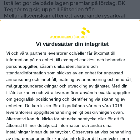
Istället gör de både lagen premiär på lördag. BK
Tegnér tog sig upp till Elitserien från
Mellanallsvenskan efter ett avgörande rysarkval
mot Matteus-Pojkarna. Senast Säfflelaget spelade i
den högsta ligan var säsongen 2017/2018 men det
besöket blev endast ettårigt. På lördag tar Tegnér
emot IKW/Köping BK i hemmahallen.
Vi värdesätter din integritet
– Vi ser verkligen fram emot lördagen. Det blir en
Vi och våra partners levenrorer och/eller får åtkomst till
tuff premiär mot Köping men vi räknar med att
information på en enhet, till exempel cookies, och behandlar
varenda match blir en tuff utmaning den här
personuppgifter, såsom unika identifierare och
säsongen, säger Daniel Nordström Green,
standardinformation som skickas av en enhet for anpassad
lagkapten i nykomlingen.
annonsering och innehåll, mätning av annonsering och innehåll,
målgruppsundersokningar och utveckling av tjänster.
Med din
Samma trupp som tog klivet upp
tillåtelse kan vi och våra leverantörer använda exakta uppgifter
Tegnér har inte tappat några spelare till årets
om geografisk positionering och identifiering via skanning av
säsong men har inte heller värvat några nya spelare
enheten. Du kan klicka för att godkänna vår och våra 1019
så nykomlingen har exakt samma trupp som i fjol.
leverantörers uppgiftsbehandling enligt beskrivningen ovan.
Daniel Nordström Green och hela laget har förberett
Alternativt kan du klicka för att neka samtycke eller för att få
sig väl och alla spelare är tillgängliga.
åtkomst till mer detaljerad information och ändra dina
inställningar innan du samtycker.
Observera att viss behandling
– Vi har tränat jättemycket på de nya profilerna och
av dina personuppgifter kanske inte kräver ditt samtycke, men