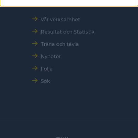
Snabbmeny
Vår verksamhet
Resultat och Statistik
Träna och tävla
Nyheter
Följa
Sök