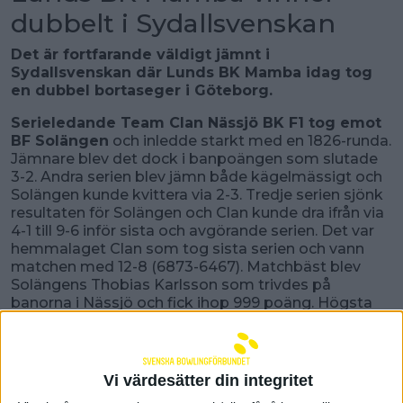
dubbelt i Sydallsvenskan
Det är fortfarande väldigt jämnt i
Sydallsvenskan där Lunds BK Mamba idag tog
en dubbel bortaseger i Göteborg.
Serieledande Team Clan Nässjö BK F1 tog emot
BF Solängen
och inledde starkt med en 1826-runda.
Jämnare blev det dock i banpoängen som slutade
3-2. Andra serien blev jämn både kägelmässigt och
Solängen kunde kvittera via 2-3. Tredje serien sjönk
resultaten för Solängen och Clan kunde dra ifrån via
4-1 till 9-6 inför sista och avgörande serien. Det var
hemmalaget Clan som tog sista serien och vann
matchen med 12-8 (6873-6467). Matchbäst blev
Solängens Thobias Karlsson som trivdes på
banorna i Nässjö och fick ihop 999 poäng. Högsta
slagningen hos hemmalaget hade Ludvig Hübinette
på 977 poäng.
Olofströms BS spelade hemma mot BK Borgen
Vi värdesätter din integritet
och det blev ingen lätt inledning på BK Borgens