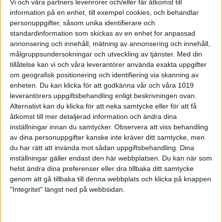
bortaresa. Första serien hängde Borgen med även
Vi och våra partners levenrorer och/eller får åtkomst till
om det kägelmässigt skiljde så knep de två bord.
information på en enhet, till exempel cookies, och behandlar
Resten av matchen var det ett starkt Olofströms BS
personuppgifter, såsom unika identifierare och
som via tre gånger 4-1 hade avgjort matchen efter
standardinformation som skickas av en enhet for anpassad
tre serier och vann med 15-5 (6834-6130). Matchbäst
annonsering och innehåll, mätning av annonsering och innehåll,
blev Olofströms Rasmus Hagelberg på 906 poäng
målgruppsundersokningar och utveckling av tjänster.
Med din
följt av Stefan Johansson på 901 poäng. Högsta
tillåtelse kan vi och våra leverantörer använda exakta uppgifter
slagningen hos Borgen hade Pontus Svensson på
om geografisk positionering och identifiering via skanning av
801 poäng.
enheten. Du kan klicka för att godkänna vår och våra 1019
leverantörers uppgiftsbehandling enligt beskrivningen ovan.
BK Joker som spelade hemma i Göteborg mot
Alternativt kan du klicka för att neka samtycke eller för att få
Lunds BK Mamba
verkade lite överraskade i första
åtkomst till mer detaljerad information och ändra dina
serien då LBK Mamba utan några större problem
inställningar innan du samtycker.
Observera att viss behandling
kunde plocka hem full pott i banpoäng. Andra serien
av dina personuppgifter kanske inte kräver ditt samtycke, men
hade Joker växlat upp och den blev jämn men där
du har rätt att invända mot sådan uppgiftsbehandling. Dina
totalen togs av LBK Mamba. Underläge med 2-8
efter halva matchen och när tredje serien slutade 1-4
inställningar gäller endast den här webbplatsen. Du kan när som
var matchen avgjord. Sista serien gick till Joker med
helst ändra dina preferenser eller dra tillbaka ditt samtycke
3-2 men matchen slutade i en hemmaförlust 6-14
genom att gå tillbaka till denna webbplats och klicka på knappen
(6157-6465). Matchbäst blev Jokers Arvid Thomsson
"Integritet" längst ned på webbsidan.
på 853 poäng endast en poäng före LBK Mambas
Mattias Petersson som hade 852 poäng. LBK
Mambas lagkonstallation Viktor Borglin/Jörgen