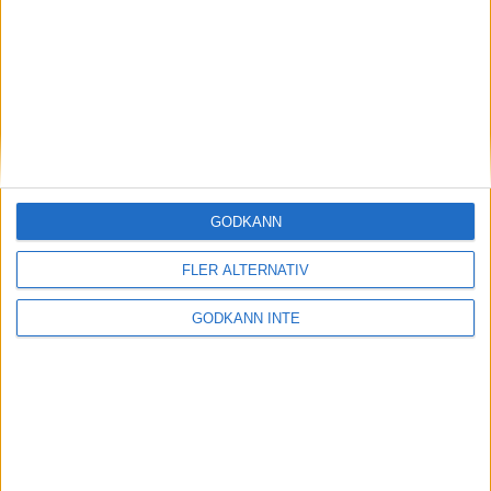
GODKÄNN
FLER ALTERNATIV
GODKÄNN INTE
Länk till tabell och matchresultat för Sydallsvenskan