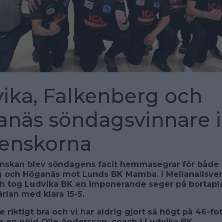
ika, Falkenberg och
näs söndagsvinnare i
venskorna
enskan blev söndagens facit hemmasegrar för både
g och Höganäs mot Lunds BK Mamba. I Mellanallsve
 tog Ludvika BK en imponerande seger på bortapl
rlan med klara 15-5.
e riktigt bra och vi har aldrig gjort så högt på 46-fo
er en nöjd Olle Andersson, coach i Ludvika BK.