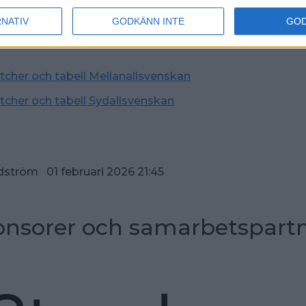
l Weiman.
RNATIV
GODKÄNN INTE
GO
rkivbild från när Ludvika BK spelade Elitserien säsonge
atcher och tabell Mellanallsvenskan
atcher och tabell Sydallsvenskan
dström 01 februari 2026 21:45
nsorer och samarbetspart