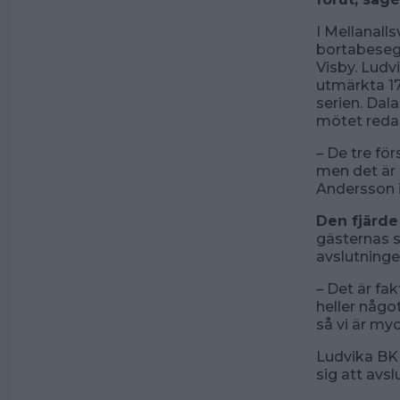
I Mellanall
bortabesegr
Visby. Lud
utmärkta 17
serien. Dal
mötet redan
– De tre för
men det är l
Andersson i
Den fjärde
gästernas s
avslutninge
– Det är fak
heller någo
så vi är my
Ludvika BK h
sig att avs