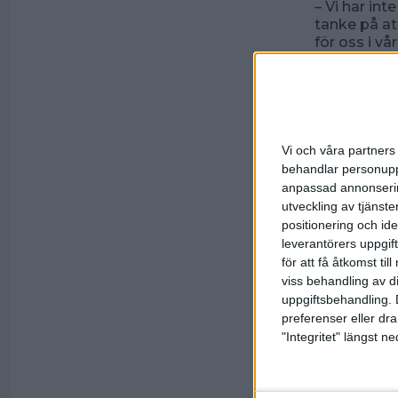
– Vi har int
tanke på at
för oss i vå
I Sydallsv
mot gästan
avgjort möt
Falkenberg 
Vi och våra partners 
Lundalaget
behandlar personuppg
anpassad annonserin
Hemmalaget
utveckling av tjänster
och följdes
positionering och id
Lunds Mamb
leverantörers uppgift
Några tim
för att få åtkomst ti
inte heller
viss behandling av d
med 12-8 oc
uppgiftsbehandling. 
den andra e
preferenser eller dra
20 poäng v
"Integritet" längst 
Individuell
och även L
toppade Gle