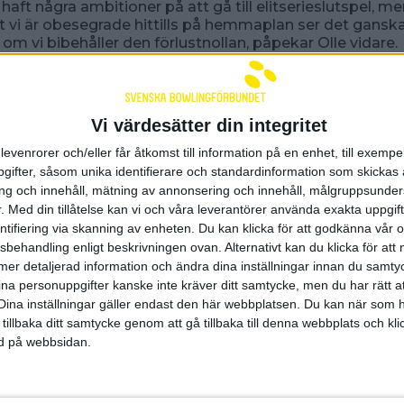
e haft några ambitioner på att gå till elitserieslutspel, 
t vi är obesegrade hittills på hemmaplan ser det ganska
r om vi bibehåller den förlustnollan, påpekar Olle vidare.
enskan tog serieledande BKF Falkenberg
en klar he
de Lunds BK Mamba. Hemmalaget vann med 15-5 efter
et redan efter den tredje serien med ledning 11-4.
Vi värdesätter din integritet
strajkade ihop fina 7282 totalt och gav aldrig det gäst
levenrorer och/eller får åtkomst till information på en enhet, till exempe
 någon chans.
ifter, såsom unika identifierare och standardinformation som skickas 
g och innehåll, mätning av annonsering och innehåll, målgruppsunde
s Johan Helldén var och nosade på 1000-strecket med
.
Med din tillåtelse kan vi och våra leverantörer använda exakta uppgif
 därefter tätt efter av Dennis Johansson, 974, och Theo S
entifiering via skanning av enheten. Du kan klicka för att godkänna vår
a var Johan Allers bäst med 935.
sbehandling enligt beskrivningen ovan. Alternativt kan du klicka för att
mar före hade även Höganäs BC
visat Lunds BK Mamb
ll mer detaljerad information och ändra dina inställningar innan du samty
 ville släppa ifrån sig några poäng på hemmaplan. Högan
ina personuppgifter kanske inte kräver ditt samtycke, men du har rätt 
h klev med segern upp på andra plats i den stenhårda 
Dina inställningar gäller endast den här webbplatsen. Du kan när som h
litseriekvalplatsen i Sydallsvenskan där tre lag nu har s
 tillbaka ditt samtycke genom att gå tillbaka till denna webbplats och k
ardera.
ned på webbsidan.
t i hemmalaget briljerade Isak Birkir Seavarsson med u
inus Persson tog sig över 900 med 929. I Lunds BK Ma
nn Karlsson på 970 men sedan var hoppet ner till tvåan