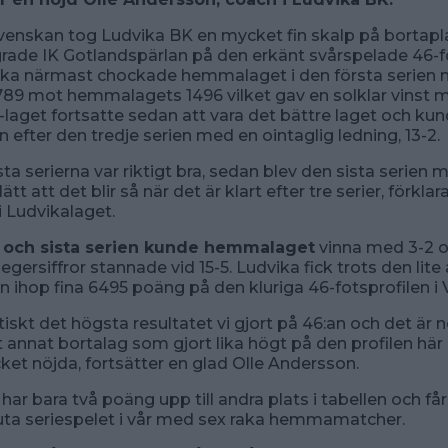
svenskan tog Ludvika BK en mycket fin skalp på bortapl
ade IK Gotlandspärlan på den erkänt svårspelade 46-fo
vika närmast chockade hemmalaget i den första serien
89 mot hemmalagets 1496 vilket gav en solklar vinst m
a-laget fortsatte sedan att vara det bättre laget och ku
 efter den tredje serien med en ointaglig ledning, 13-2.
sta serierna var riktigt bra, sedan blev den sista serien 
ätt att det blir så när det är klart efter tre serier, förklar
 Ludvikalaget.
 och sista serien kunde hemmalaget
vinna med 3-2 
egersiffror stannade vid 15-5. Ludvika fick trots den lite
n ihop fina 6495 poäng på den kluriga 46-fotsprofilen i 
tiskt det högsta resultatet vi gjort på 46:an och det är 
t annat bortalag som gjort lika högt på den profilen hä
cket nöjda, fortsätter en glad Olle Andersson.
ar bara två poäng upp till andra plats i tabellen och får 
luta seriespelet i vår med sex raka hemmamatcher.