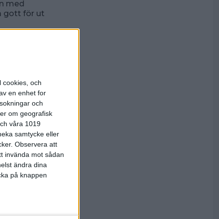
men med
 gott för ut
mmaseger
 att ha
ande
l cookies, och
av en enhet for
rsokningar och
 fina 990
ter om geografisk
téen, 955. I
 och våra 1019
 neka samtycke eller
a att de
cker.
Observera att
äs vann
att invända mot sådan
fajten om
elst ändra dina
pelat ihop
licka på knappen
tmärkta 982
mba
 större,