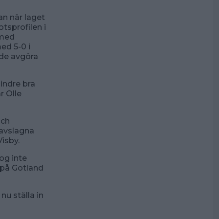
an när laget
tsprofilen i
 med
ed 5-0 i
nde avgöra
mindre bra
ar Olle
och
 avslagna
Visby.
nog inte
r på Gotland
nu ställa in