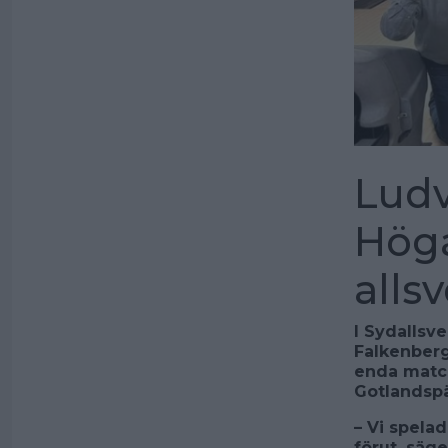
Ludv
Höga
alls
I Sydallsv
Falkenber
enda match
Gotlandspä
– Vi spelad
förut, säg