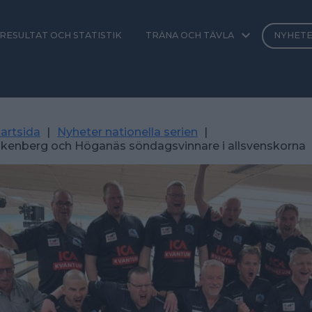
RESULTAT OCH STATISTIK
TRÄNA OCH TÄVLA
NYHET
artsida
|
Nyheter nationella serien
|
alkenberg och Höganäs söndagsvinnare i allsvenskorna