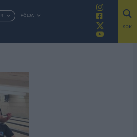
ER
FÖLJA
SÖK