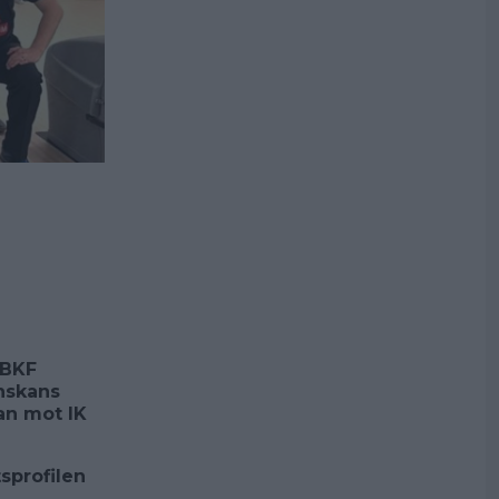
 BKF
nskans
an mot IK
tsprofilen