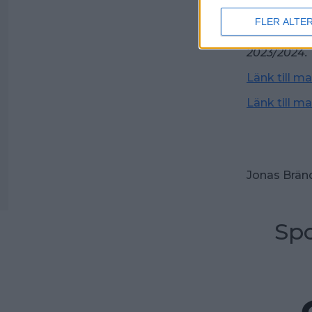
894 på Pau
FLER ALTE
Bildtext: A
2023/2024.
Länk till m
Länk till m
Jonas Brän
Spo