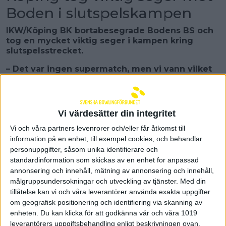
Boden i slutspelskampen
IKW/Köping BK bortabesegrade Bodens BS och
tog en mycket viktig seger i kampen kring
slutspelsstrecket.
– Det var ingen supermatch, men vi vann vilket
var det viktiga, säger en nöjd Tony Eklund i
Köping.
I Norrköping var det Sundbybergs tur att stöta
Vi värdesätter din integritet
på klurigheterna i Vilbergen då hemmalaget BK
Kaskad vann med hela 18-2.
Vi och våra partners levenrorer och/eller får åtkomst till
information på en enhet, till exempel cookies, och behandlar
Det spelades två matcher i herrarnas elitserie på
personuppgifter, såsom unika identifierare och
söndagen. Stort förhandsintresse fanns kring
standardinformation som skickas av en enhet for anpassad
streckmötet mellan hemmalaget Bodens BS och
annonsering och innehåll, mätning av annonsering och innehåll,
IKW/Köping BK. Båda lagen krigar om en
målgruppsundersokningar och utveckling av tjänster.
Med din
slutspelsplats och det blev en match där gästande
tillåtelse kan vi och våra leverantörer använda exakta uppgifter
Köping var ett snäpp starkare än hemmalaget
om geografisk positionering och identifiering via skanning av
matchen igenom.
enheten. Du kan klicka för att godkänna vår och våra 1019
– Det var en jävligt viktig seger då vi underpresterat i
leverantörers uppgiftsbehandling enligt beskrivningen ovan.