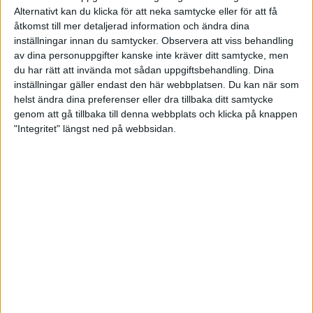
vissa matcher på sistone så mycket skönt att vinna
Alternativt kan du klicka för att neka samtycke eller för att få
idag. Det var inget skönspel utan mycket mata på
åtkomst till mer detaljerad information och ändra dina
och försöka vinna, förklarar Tony Eklund i Köping.
inställningar innan du samtycker.
Observera att viss behandling
av dina personuppgifter kanske inte kräver ditt samtycke, men
Den första serien slutade 2-2 efter att ett bord
du har rätt att invända mot sådan uppgiftsbehandling. Dina
slutat oavgjort. De resterande tre serierna vann
inställningar gäller endast den här webbplatsen. Du kan när som
Köping alla med 3-2 vilket innebar att Köping kunde
helst ändra dina preferenser eller dra tillbaka ditt samtycke
inkassera segern med totalt 11-8.
genom att gå tillbaka till denna webbplats och klicka på knappen
"Integritet" längst ned på webbsidan.
– Vi vann alla serier och borde ha stängt matchen
tidigare, men vi var lite nerviga i vissa avgörande
lägen och gjorde onödiga enkelmissar. Det var
mycket en mental match för grabbarna idag,
förklarar Tony Eklund i Köping.
Efter dagens hemmaförlust är Bodens BS
mer
eller mindre borta från chansen till slutspel i vår.
Köping skaffade sig däremot ett mycket fint
utgångsläge mot framförallt Full House och Team
Alingsås om den fjärde och sista slutspelsplatsen.
– Vi är glada att vi nu har det i egna händer om ska vi
nå slutspel. Men det blir mycket tufft då det ser ut