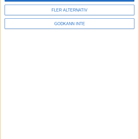
FLER ALTERNATIV
GODKÄNN INTE
Här hittar du Svenska Bowlingförbundets
medlemsrabatt på Strawberry