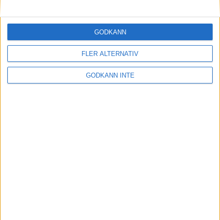
GODKÄNN
FLER ALTERNATIV
GODKÄNN INTE
Här hittar du Svenska Bowlingförbundets
medlemsrabatt på Strawberry