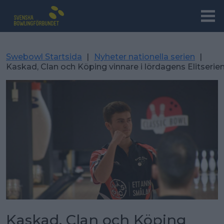
Swebowl Startsida
|
Nyheter nationella serien
|
Kaskad, Clan och Köping vinnare i lördagens Elitseri
Kaskad, Clan och Köping