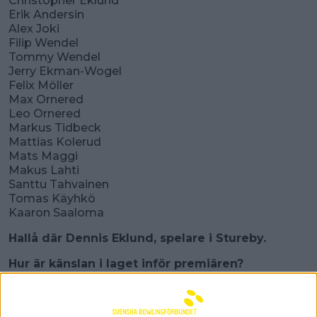
Christopher Eklund
Erik Andersin
Alex Joki
Filip Wendel
Tommy Wendel
Jerry Ekman-Wogel
Felix Möller
Max Ornered
Leo Ornered
Markus Tidbeck
Mattias Kolerud
Mats Maggi
Makus Lahti
Santtu Tahvainen
Tomas Käyhkö
Kaaron Saaloma
Hallå där Dennis Eklund, spelare i Stureby.
Hur är känslan i laget inför premiären?
– Den känns bra! Vi har en lite annorlunda start med
en match hemma och sedan uppehåll direkt.
Fördelen med det är väl att vi kan använda