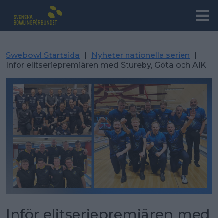
Swebowl Startsida
|
Nyheter nationella serien
|
Inför elitseriepremiären med Stureby, Göta och AIK
Inför elitseriepremiären med