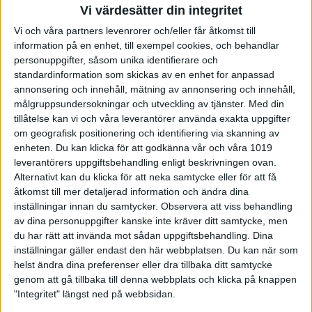
försäsong att hitta ett underlag som passar oss
Vi värdesätter din integritet
hemma innan vi börjar hitta strategier på övriga
profilerna.
Vi och våra partners levenrorer och/eller får åtkomst till
information på en enhet, till exempel cookies, och behandlar
Hur har ni laddat upp inför årets säsong?
personuppgifter, såsom unika identifierare och
– Vi har mjukstartat, men nu går vi in med ett nytt
standardinformation som skickas av en enhet for anpassad
träningsupplägg för samtliga i truppen och vi även
annonsering och innehåll, mätning av annonsering och innehåll,
tagit hjälp av Robert Blom som tränare.
målgruppsundersokningar och utveckling av tjänster.
Med din
tillåtelse kan vi och våra leverantörer använda exakta uppgifter
Vad tror ni om era chanser i årets Elitserie?
om geografisk positionering och identifiering via skanning av
– Vi tror och hoppas att dessa är goda, vi har stärkt
enheten. Du kan klicka för att godkänna vår och våra 1019
truppen något och hoppas att kunna utmana
leverantörers uppgiftsbehandling enligt beskrivningen ovan.
samtliga lag i serien som innan. Vi har ändå haft bra
Alternativt kan du klicka för att neka samtycke eller för att få
facit överlag mot alla lagen i Elitserien de senaste
åtkomst till mer detaljerad information och ändra dina
säsongerna.
inställningar innan du samtycker.
Observera att viss behandling
av dina personuppgifter kanske inte kräver ditt samtycke, men
Några lärdomar från förra säsongen som ni tar
du har rätt att invända mot sådan uppgiftsbehandling. Dina
med er till den här säsongen?
– Vi är fortsatt ett lag som spelar hela matcher och
inställningar gäller endast den här webbplatsen. Du kan när som
vet att kvoten ofta blir viktig mot slutet av
helst ändra dina preferenser eller dra tillbaka ditt samtycke
säsongen, förutom detta är det fortsatt viktigt att
genom att gå tillbaka till denna webbplats och klicka på knappen
vara starka på hemmaplan om man ska placera sig
"Integritet" längst ned på webbsidan.
högt i serien.