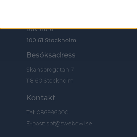
Adress
Svenska Bowlingförbundet
Box 11016
100 61 Stockholm
Besöksadress
Skansbrogatan 7
118 60 Stockholm
Kontakt
Tel: 086996000
E-post: sbf@swebowl.se