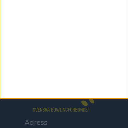
Här hittar du Svenska Bowlingförbundets
medlemsrabatt på Strawberry
Adress