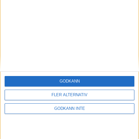
gör det knepigt att komma hit som bortalag.
Många lag jagar strikarna medan vi är vana hallen
och har hittat ett bra spel som fungerar här.
Vilka ser du som favoriter till SM-guldet?
– Det är svårt att blunda för Clan och Pergamon
men min favorit är ändå Kaskad.
GODKÄNN
FLER ALTERNATIV
GODKÄNN INTE