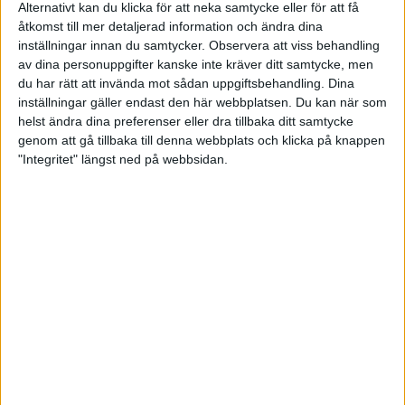
Alternativt kan du klicka för att neka samtycke eller för att få
blir bara bättre och bättre för varje säsong.
åtkomst till mer detaljerad information och ändra dina
inställningar innan du samtycker.
Observera att viss behandling
Kan det finnas någon risk för lite mättnad efter
av dina personuppgifter kanske inte kräver ditt samtycke, men
ett SM-guld?
du har rätt att invända mot sådan uppgiftsbehandling. Dina
– Jag tycker att det fanns det efter guldet 2016 men
det är annat nu. Vi vill visa att vi ska vara Sveriges
inställningar gäller endast den här webbplatsen. Du kan när som
bästa lag den här säsongen också.
helst ändra dina preferenser eller dra tillbaka ditt samtycke
genom att gå tillbaka till denna webbplats och klicka på knappen
Vad tror du om premiärmatchen mot Full
"Integritet" längst ned på webbsidan.
House?
– Jag hoppas självklart på en bra start och vinst.
Men ingen match är given. Det gäller att vi går ut
och gör jobbet.