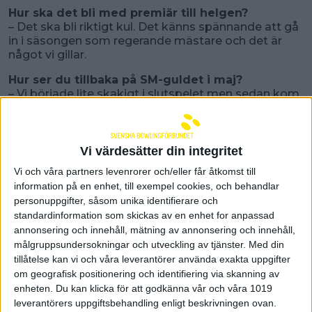
Hur ska det bli med premiär till helgen?
– Det ska bli riktigt kul. Det känns spännande att gå
in i säsongen som regerande mästare och det är
något vi gillar.
Hur ser du tillbaka på SM-guldet i maj?
– Vi började lite skakigt i slutspelet men sedan kom
vi igång och följde vår plan. Det var helt fantastiskt
att vi lyckades vinna.
Vad säger du om er trupp?
Vi värdesätter din integritet
– Vi har en otrolig bredd och det känns som att vi
Vi och våra partners levenrorer och/eller får åtkomst till
skulle kunna ha två elitserielag. Det är en otrolig
information på en enhet, till exempel cookies, och behandlar
konkurrens med många spelare som har en väldigt
personuppgifter, såsom unika identifierare och
hög kapacitet.
standardinformation som skickas av en enhet for anpassad
Vilka ser du som favoriter till guldet den här
annonsering och innehåll, mätning av annonsering och innehåll,
säsongen?
målgruppsundersokningar och utveckling av tjänster.
Med din
– Jag tycker att vi ska vara favoriter och det är oss
tillåtelse kan vi och våra leverantörer använda exakta uppgifter
som alla kommer vilja slå. Men Pergamon kommer
om geografisk positionering och identifiering via skanning av
att vara extremt revanschsugna. Sedan känns det
enheten. Du kan klicka för att godkänna vår och våra 1019
som att Göta har något riktigt bra på gång och
leverantörers uppgiftsbehandling enligt beskrivningen ovan.
Alingsås har fått in några fina nyförvärv. Elitserien