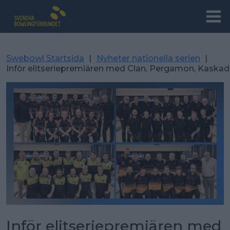
Swebowl Startsida
|
Nyheter nationella serien
|
Inför elitseriepremiären med Clan, Pergamon, Kaskad
Inför elitseriepremiären med