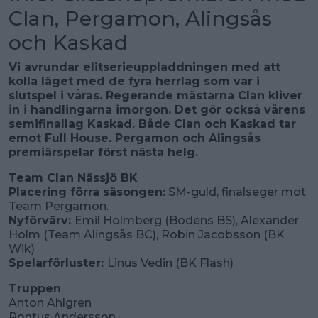
Clan, Pergamon, Alingsås
och Kaskad
Vi avrundar elitserieuppladdningen med att
kolla läget med de fyra herrlag som var i
slutspel i våras. Regerande mästarna Clan kliver
in i handlingarna imorgon. Det gör också vårens
semifinallag Kaskad. Både Clan och Kaskad tar
emot Full House. Pergamon och Alingsås
premiärspelar först nästa helg.
Team Clan Nässjö BK
Placering förra säsongen:
SM-guld, finalseger mot
Team Pergamon.
Nyförvärv:
Emil Holmberg (Bodens BS), Alexander
Holm (Team Alingsås BC), Robin Jacobsson (BK
Wik)
Spelarförluster:
Linus Vedin (BK Flash)
Truppen
Anton Ahlgren
Pontus Andersson