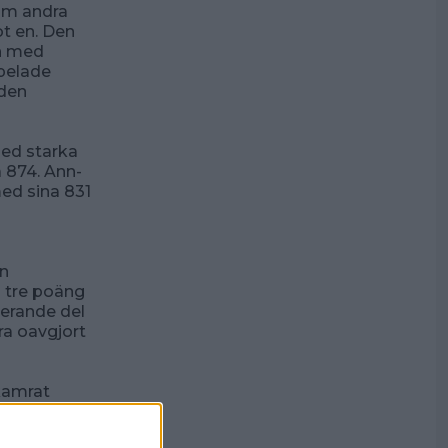
som andra
ot en. Den
ch med
spelade
 den
ed starka
 874. Ann-
ed sina 831
än
a tre poäng
erande del
ra oavgjort
kamrat
ng Giggie