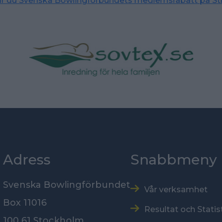
tar du Svenska Bowlingförbundets medlemsrabatt på St
Adress
Snabbmeny
Svenska Bowlingförbundet
Vår verksamhet
Box 11016
Resultat och Statis
100 61 Stockholm