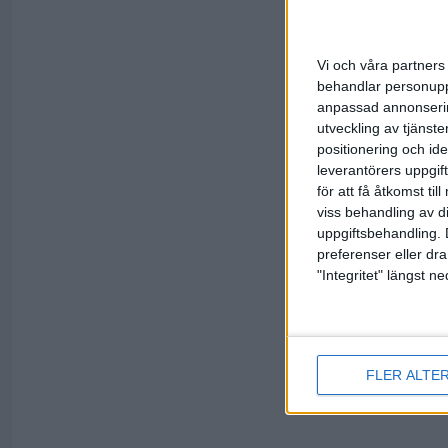
Samtidigt 
en bottenpl
slutspelspla
Vi och våra partners 
något av l
behandlar personuppg
banpoäng m
anpassad annonserin
det omvända
utveckling av tjänster
andra halv
positionering och id
visa sig st
leverantörers uppgift
drabbningar,
för att få åtkomst ti
viss behandling av d
Den person 
uppgiftsbehandling. 
tvåhundrast
preferenser eller dra
Cahoots Jo
"Integritet" längst 
791.
Länk till t
Text och b
FLER ALTE