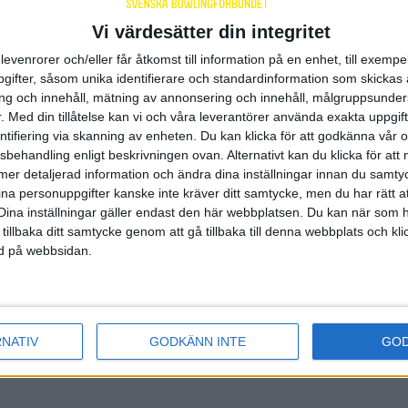
i Kalmar tog BK Cahoot,
som haft en motig säsong res
Vi värdesätter din integritet
acering, emot B-K Eva Stockholm, som än en gång befi
ts. I en inledning, som inte färgades av några höga siffr
levenrorer och/eller får åtkomst till information på en enhet, till exempe
agen, var det hemmalaget Cahoot som lyckades norpa f
ifter, såsom unika identifierare och standardinformation som skickas 
ed fyra poäng mot en. B-K Eva slog däremot sedan ti
g och innehåll, mätning av annonsering och innehåll, målgruppsunde
 men lyckades därtill höja sig rejält kägelpoängmässig
.
Med din tillåtelse kan vi och våra leverantörer använda exakta uppgif
an av matchen var det däremot hemmalaget Cahoot so
entifiering via skanning av enheten. Du kan klicka för att godkänna vår
arkast och med två serier, som båda innehöll två oavgjo
sbehandling enligt beskrivningen ovan. Alternativt kan du klicka för att
 på 3-1 vann de till slut med 11-7.
ll mer detaljerad information och ändra dina inställningar innan du samty
ina personuppgifter kanske inte kräver ditt samtycke, men du har rätt 
som stod för högst slagning, vilket också var den enda
Dina inställningar gäller endast den här webbplatsen. Du kan när som h
recket, var Anneli Blomqvist med 813 poäng. Däremot f
 tillbaka ditt samtycke genom att gå tillbaka till denna webbplats och k
hanna Hedlund med 792 samt B-K Evas Emelie Neide
ned på webbsidan.
abell och matchfakta i damernas elitserie
ild: Amanda Steén
RNATIV
GODKÄNN INTE
GO