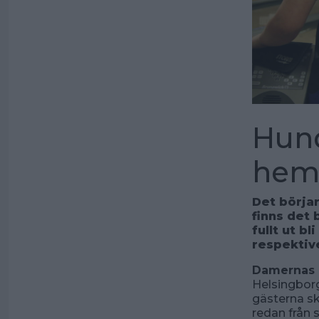
Hund
hem
Det börja
finns det 
fullt ut b
respektive
Damernas e
Helsingbor
gästerna sk
redan från 