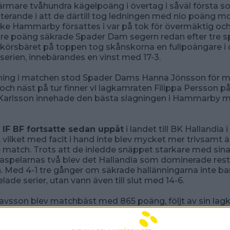
rmare tvåhundra kägelpoäng i övertag i såväl första 
ulterande i att de därtill tog ledningen med nio poäng m
ke Hammarby försattes i var på tok för övermäktig o
 tre poäng säkrade Spader Dam segern redan efter tre 
 körsbäret på toppen tog skånskorna en fullpoängare i
serien, innebärandes en vinst med 17-3.
ning i matchen stod Spader Dams Hanna Jönsson för m
ch näst på tur finner vi lagkamraten Filippa Persson på
 Karlsson innehade den bästa slagningen i Hammarby m
F BF fortsatte sedan uppåt
i landet till BK Hallandia i
 vilket med facit i hand inte blev mycket mer trivsamt 
match. Trots att de inledde snäppet starkare med sin
pelarnas två blev det Hallandia som dominerade rest
 Med 4-1 tre gånger om säkrade hallänningarna inte ba
elade serier, utan vann även till slut med 14-6.
avsson blev matchbäst med 865 poäng, följt av sin lag
nfeldt med 827. I gästande Hammarby var det denna gå
som blev lagbäst på 790 poäng.