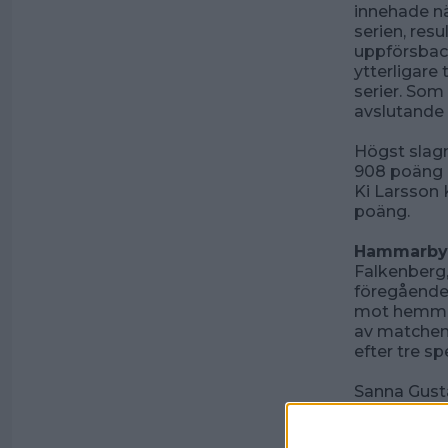
innehade nä
serien, res
uppförsbac
ytterligare
serier. Som
avslutande 
Högst slag
908 poäng o
Ki Larsson
poäng.
Hammarby I
Falkenberg,
föregående 
mot hemmas
av matchen.
efter tre sp
Sanna Gust
Sandra Gra
Bengtsson 