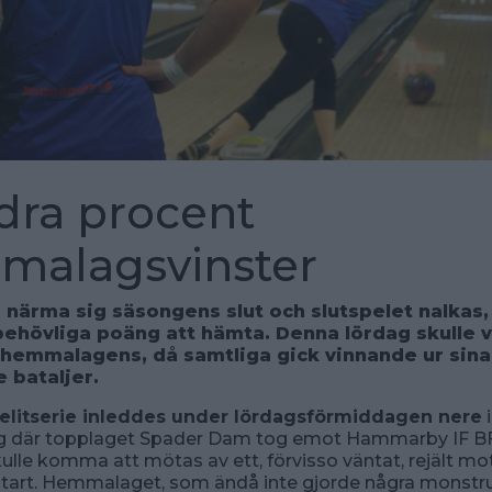
ra procent
malagsvinster
r närma sig säsongens slut och slutspelet nalkas
behövliga poäng att hämta. Denna lördag skulle v
li hemmalagens, då samtliga gick vinnande ur sina
 bataljer.
litserie inleddes under lördagsförmiddagen nere
i
g där topplaget Spader Dam tog emot Hammarby IF B
ulle komma att mötas av ett, förvisso väntat, rejält m
start. Hemmalaget, som ändå inte gjorde några monstruö