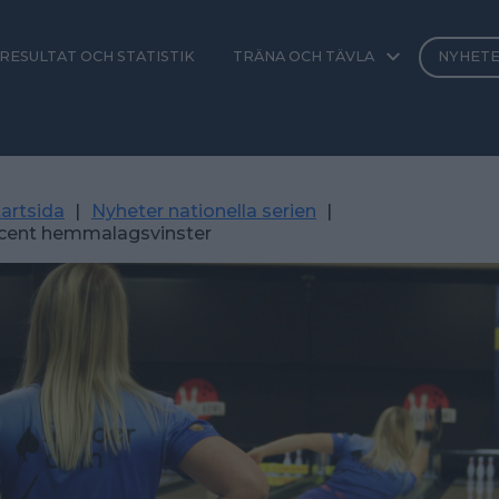
RESULTAT OCH STATISTIK
TRÄNA OCH TÄVLA
NYHET
artsida
|
Nyheter nationella serien
|
cent hemmalagsvinster