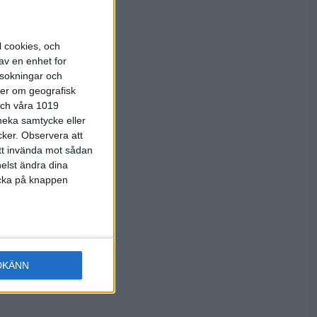
ulterande i
nner sig på
or från
l cookies, och
lest
av en enhet for
llbaka med
rsokningar och
t. I den
ter om geografisk
m skulle
 och våra 1019
rda
 neka samtycke eller
cker.
Observera att
att invända mot sådan
 över
elst ändra dina
inner vi
licka på knappen
nmark med
DKÄNN