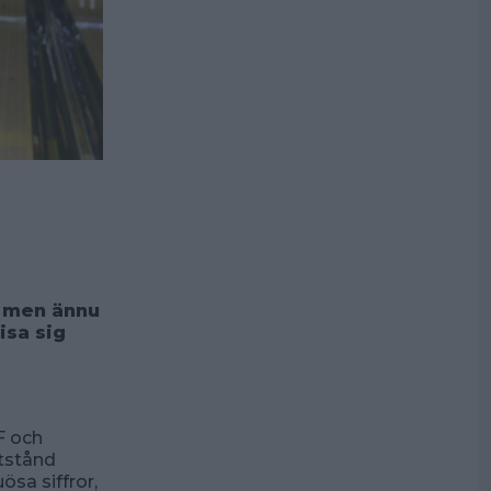
, men ännu
isa sig
F och
otstånd
sa siffror,