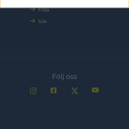
Följa
Sök
Följ oss