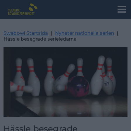
Swebowl Startsida
|
Nyheter nationella serien
|
Hässle besegrade serieledarna
Hässle besegrade