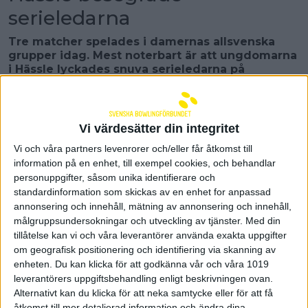
serieledarna
Tre matcher spelades i damernas allsvenska
grupper idag. Mest noterbart är att ungdomarna
i Hässle lyckades snuva serieledarna på
poängen!
Calluna verkade ha vaknat lite på fel sida och
Hässle inledde piggt
med att ta dubbla 4-1, med
Vi värdesätter din integritet
ganska stora marginaler, i serie ett och två. Tredje
serien blev betydligt tuffare. Calluna vann första
Vi och våra partners levenrorer och/eller får åtkomst till
bordet med 2 och det andra med 20, men Hässle
information på en enhet, till exempel cookies, och behandlar
lyckades knipa bord 3 med 4 pinnar. Eftersom
personuppgifter, såsom unika identifierare och
Hässle också fick med sig fjärde bordet med 66 så
standardinformation som skickas av en enhet for anpassad
fick de totalen och serien med 3–2. 11–4 efter tre
annonsering och innehåll, mätning av annonsering och innehåll,
serier betydde att Hässle hade säkrat matchen och
målgruppsundersokningar och utveckling av tjänster.
Med din
då slog hemmalaget av på takten. Sista serien
tillåtelse kan vi och våra leverantörer använda exakta uppgifter
slutade med 4–1 till Calluna och matchen 12–8 i
om geografisk positionering och identifiering via skanning av
hemmafavör. Det var inte en match för höga
enheten. Du kan klicka för att godkänna vår och våra 1019
resultat – Hässles Marthina Lundgren var
leverantörers uppgiftsbehandling enligt beskrivningen ovan.
matchbäst med 782. I Calluna toppade Karin
Alternativt kan du klicka för att neka samtycke eller för att få
Hjertén på 755.
åtkomst till mer detaljerad information och ändra dina