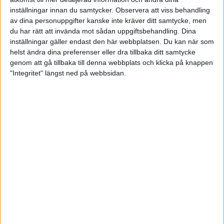
inställningar innan du samtycker.
Observera att viss behandling
av dina personuppgifter kanske inte kräver ditt samtycke, men
Ett revanschsuget Calluna for vidare till
du har rätt att invända mot sådan uppgiftsbehandling. Dina
Karlskrona för match mot Trolle.
Där tänkte
inställningar gäller endast den här webbplatsen. Du kan när som
Boråstjejerna
inte
släppa några poäng ifrån sig! Här
helst ändra dina preferenser eller dra tillbaka ditt samtycke
var det deras tur att ha avgjort efter tre serier sedan
genom att gå tillbaka till denna webbplats och klicka på knappen
de vunnit serierna med 4–1, 3–2 och 4–1. Calluna
"Integritet" längst ned på webbsidan.
hade käglorna på sin sida och vann ett par riktigt
jämna bord. Trolle knep segern i sista serien med 3–
2, men matchen slutade 13–7 till gästerna. Hos
vinnarna hade Sofia Lassila 882 och Karin Hjertén
820. Lassila tog också full pott i banpoäng
tillsammans med Carolina Lindström. Lena
Carlssons 804 var topp i Trolle.
I Norra allsvenskan möttes SAIK och Prime i
Sandviken
. Gästerna inledde med att ta ledningen
med 1–4 men det kontrade SAIK direkt.
- Sedan var ju tredje serien en total genomklappning