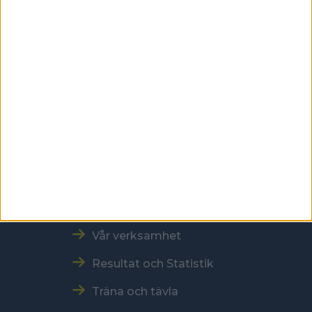
Skansbrogatan 7
118 60 Stockholm
Kontakt
Tel: 086996000
E-post: sbf@swebowl.se
Snabbmeny
Vår verksamhet
Resultat och Statistik
Träna och tävla