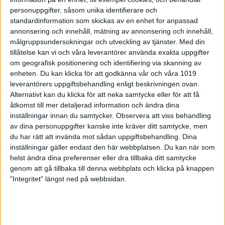
sammandrag och första matchen spelades mot
personuppgifter, såsom unika identifierare och
Piteå BK
. Efter en lite försiktigare inledning där
standardinformation som skickas av en enhet for anpassad
Boden ändå fick med sig 4-1 i banpoäng ökade
annonsering och innehåll, mätning av annonsering och innehåll,
resultatet hos hemmalaget och det blev 4-1 även i
andra serien. Tredje seriens 3-2 gjorde att matchen
målgruppsundersokningar och utveckling av tjänster.
Med din
redan var avgjord och även sista serien blev 3-2 till
tillåtelse kan vi och våra leverantörer använda exakta uppgifter
Boden. Seger till hemmalaget med 14-6 och
om geografisk positionering och identifiering via skanning av
kägelresultaten 6373-5749.
enheten. Du kan klicka för att godkänna vår och våra 1019
Matchbäst blev Bodens Teemu Putkisto på 934
leverantörers uppgiftsbehandling enligt beskrivningen ovan.
poäng och han plockade även full pott i banpoäng
Alternativt kan du klicka för att neka samtycke eller för att få
med lagkompisen Olli-Pekka Pajari. Högsta
åtkomst till mer detaljerad information och ändra dina
slagningen i Piteå BK hade Mikael Karlsson på 800
inställningar innan du samtycker.
Observera att viss behandling
poäng.
av dina personuppgifter kanske inte kräver ditt samtycke, men
- Det kändes som vi hade kontroll över matchen
du har rätt att invända mot sådan uppgiftsbehandling. Dina
från början, säger Bodens Mikael Hedström.
inställningar gäller endast den här webbplatsen. Du kan när som
helst ändra dina preferenser eller dra tillbaka ditt samtycke
Piteå BK stod kvar på banorna som bortalag och
genom att gå tillbaka till denna webbplats och klicka på knappen
mötte Umeå IK
. Det blev Piteå som gjorde den
"Integritet" längst ned på webbsidan.
starkaste öppning, 2-3, där lagen fick med sig två
bord vardera, dock skiljde det bara en kägla på
andra banparet, till Umeås fördel. Även om det
resultatmässigt var jämnt i de resterande serierna
var det Umeå som fick med sig banpoängen och