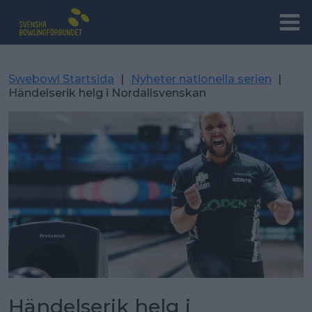
Swebowl Startsida
|
Nyheter nationella serien
|
Händelserik helg i Nordallsvenskan
Händelserik helg i