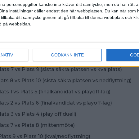
ina personuppgifter kanske inte kräver ditt samtycke, men du har rätt 
emot en riktigt rafflande helg i RC Bowl där allt ställs på
Dina inställningar gäller endast den här webbplatsen. Du kan när som h
 fortsatt seriespel - eller respass?
 tillbaka ditt samtycke genom att gå tillbaka till denna webbplats och k
ned på webbsidan.
hordning bestäms när grundserien är färdigspelad:
lats 1 vs Plats 3 (finalkandidat vs playoff-lag)
lats 2 vs Plats 4 (finalkandidat vs playoff-lag)
RNATIV
GODKÄNN INTE
GO
lats 5 vs Plats 6 (sista play off-platser)
lats 7 vs Plats 9 (sista säkra platsen vs kvalplats)
lats 8 vs Plats 10 (sista säkra platsen vs nedflyttning)
lats 1 vs Plats 5 (finalkandidat vs playoff-lag)
lats 2 vs Plats 6 (finalkandidat vs playoff-lag)
lats 3 vs Plats 4 (play off duell)
Plats 7 vs Plats 8 (mittenmöte)
Plats 9 vs Plats 10 (kval/nedflyttning)