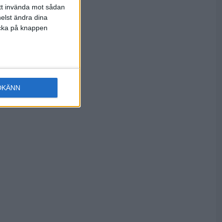
att invända mot sådan
 sin spets -
elst ändra dina
licka på knappen
DKÄNN