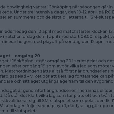
e bowlinghelg väntar i Jönköping när säsongen går in i
kede. Under tre intensiva dagar, den 10-12 april, på RC
erien summeras och de sista biljetterna till SM-slutspe
inleds fredag den 10 april med matchstarter klockan 12
 av matcher lördag den 11 april med start 09.00 respektive
lminerar helgen med playoff på söndag den 12 april med
aget – omgång 20
et i Jönköping utgör omgång 20 i seriespelet och det
ningen efter omgång 19 som avgör vilka lag som möter 
n. Matchordningen sätts alltså först när grundseriens n
ärdigspelad – vilket gör att flera lag fortfarande kan 
ndare och sitt eget utgångsläge fram till den avgörand
raget är genomfört är grundserien i herrarnas elitseri
. Då står det klart vilka lag som tar plats ett och två i 
ktkvalificerar sig till SM-slutspelet som spelas den 15–1
å söndagen följer sedan playoff, där fyra lag gör upp o
erna till slutspelet.