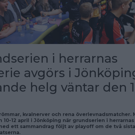
dserien i herrarnas
serie avgörs i Jönköpin
lande helg väntar den 1
römmar, kvalnerver och rena överlevnadsmatcher. 
 10-12 april i Jönköping när grundserien i herrarnas 
ed ett sammandrag följt av playoff om de två sist
latserna.