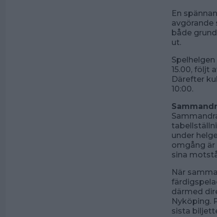
En spännand
avgörande s
både grunds
ut.
Spelhelgen 
15.00, följt
Därefter ku
10:00.
Sammandr
Sammandrag
tabellställ
under helge
omgång är f
sina motstå
När sammand
färdigspelad
därmed dire
Nyköping. P
sista biljett