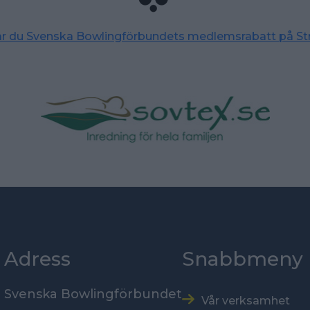
tar du Svenska Bowlingförbundets medlemsrabatt på St
Adress
Snabbmeny
Svenska Bowlingförbundet
Vår verksamhet