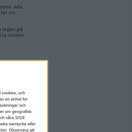
lse. Alla
för att
n lagen på
ekta möten
 inför den
l cookies, och
av en enhet for
rsokningar och
re. Vid 1–1
ter om geografisk
 är lika
 och våra 1019
lag kan då
 neka samtycke eller
cker.
Observera att