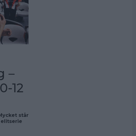
g –
0-12
Mycket står
elitserie
a