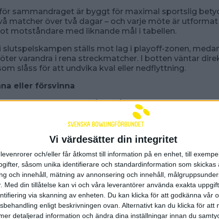
ör sammandraget är byggt för maximal sportslig betyde
två matcher över två dagar – och varje möte är utformat 
mot motståndare med liknande mål i tabellen.
 slutspelskampen ställs mot lag i playoff-zonen, meda
öter varandra i rena streckmatcher. I botten väntar dir
som slåss för att undvika kval eller nedflyttning.
nna eller försvinna
raget är färdigspelat återstår playoff som är en nyhet
en.
Vi värdesätter din integritet
t plats 6
levenrorer och/eller får åtkomst till information på en enhet, till exempe
ifter, såsom unika identifierare och standardinformation som skickas 
t plats 5
g och innehåll, mätning av annonsering och innehåll, målgruppsunde
pelas i kvalformat där först till tre matchpoäng går vida
.
Med din tillåtelse kan vi och våra leverantörer använda exakta uppgif
atcher spelas en avgörande serie, och om det fortfarande
entifiering via skanning av enheten. Du kan klicka för att godkänna vår
-off med de spelare som deltog i skiljeserien. Ett enda s
sbehandling enligt beskrivningen ovan. Alternativt kan du klicka för att
el säsong.
ll mer detaljerad information och ändra dina inställningar innan du samty