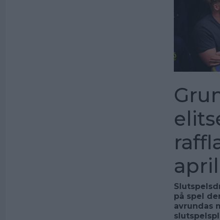
Grun
elit
raff
april
Slutspelsd
på spel den
avrundas m
slutspelsp