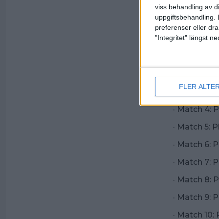
viss behandling av d
Vi ser fram 
uppgiftsbehandling. 
SM-slutspel,
preferenser eller dra
"Integritet" längst 
Exakt matc
· Match 1: P
· Match 2: P
FLER ALTE
· Match 3: P
· Match 4: P
· Match 5: P
· Match 6: P
· Match 7: P
· Match 8: P
· Match 9: 
· Match 10: 