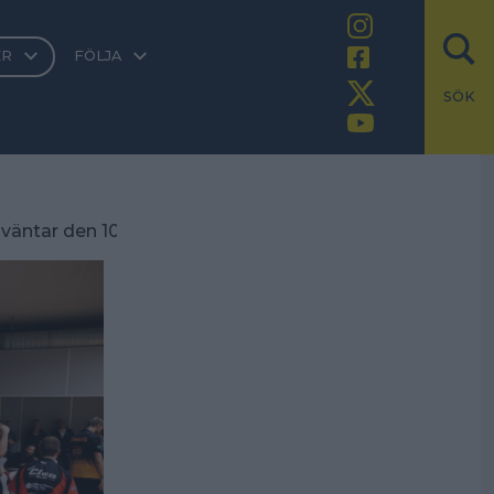
ER
FÖLJA
SÖK
väntar den 10-12 april