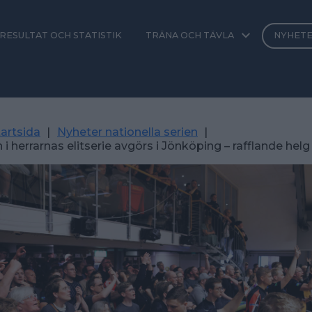
RESULTAT OCH STATISTIK
TRÄNA OCH TÄVLA
NYHET
artsida
|
Nyheter nationella serien
|
i herrarnas elitserie avgörs i Jönköping – rafflande helg 