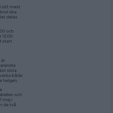
 sitt mest
 Bowl ska
let delas
.00 och
 12:00.
 start
 är
varandra
äst sista
påverka både
e helgen.
e
tabellen och
7 maj i
m de två