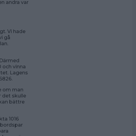
en andra var
t. Vi hade
vi gå
lan.
. Därmed
0 och vinna
ötet. Lagens
6826.
nte om man
 det skulle
ckan bättre
kta 1016
s bordspar
bara