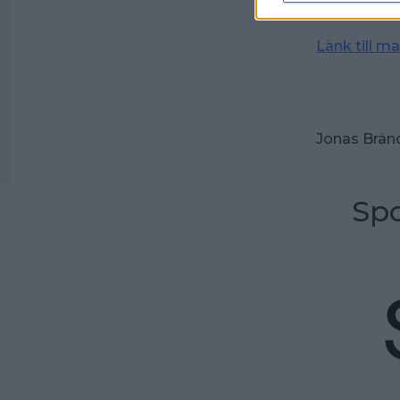
fullbordad
Länk till m
Jonas Brän
Spo