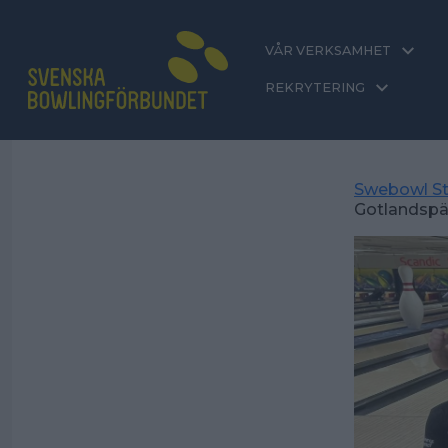
VÅR VERKSAMHET
REKRYTERING
Swebowl St
Gotlandspär