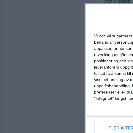
individuell
Även mot B
efter den f
som vann äv
med 16-4. D
gästerna va
Vi och våra partners 
totalslagni
behandlar personuppg
anpassad annonserin
– Det var s
utveckling av tjänster
lag spelar p
positionering och id
var vi förb
leverantörers uppgift
så vinsten 
för att få åtkomst ti
säger Oska
viss behandling av d
uppgiftsbehandling. 
Det var ba
pari med 81
preferenser eller dra
ensam över 
"Integritet" längst 
Gotlandspär
– Vi har sl
poäng var m
FLER ALTE
Lördagens t