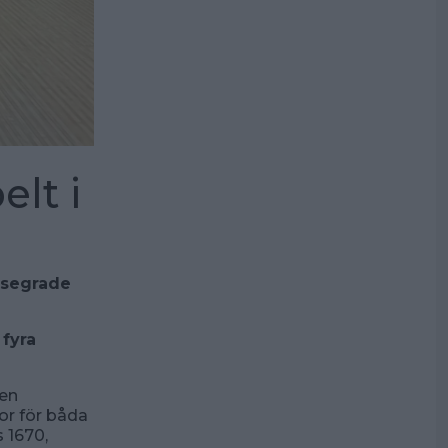
lt i
esegrade
 fyra
en
ror för båda
 1670,