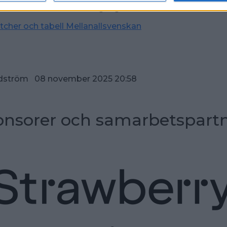
e Mellanallsvenskans omgång sex.
atcher och tabell Mellanallsvenskan
dström 08 november 2025 20:58
nsorer och samarbetspart