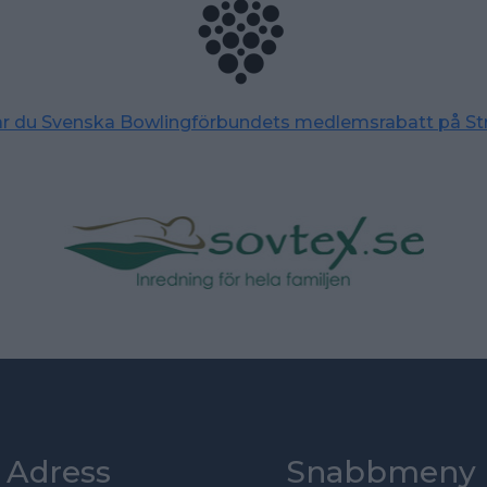
tar du Svenska Bowlingförbundets medlemsrabatt på St
Adress
Snabbmeny