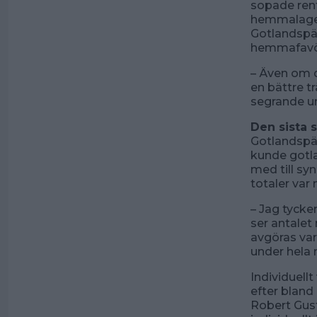
sopade rent
hemmalaget 
Gotlandspärl
hemmafavör
– Även om d
en bättre t
segrande ur
Den sista 
Gotlandspä
kunde gotla
med till syn
totaler va
– Jag tycke
ser antalet
avgöras var
under hela 
Individuell
efter bland
Robert Gust