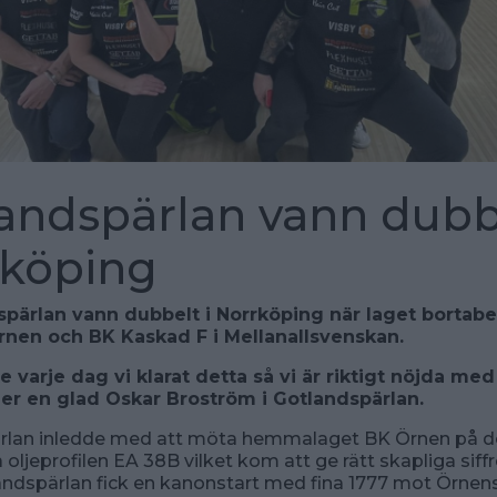
andspärlan vann dubbe
rköping
spärlan vann dubbelt i Norrköping när laget bortab
nen och BK Kaskad F i Mellanallsvenskan.
te varje dag vi klarat detta så vi är riktigt nöjda med
er en glad Oskar Broström i Gotlandspärlan.
rlan inledde med att möta hemmalaget BK Örnen på d
oljeprofilen EA 38B vilket kom att ge rätt skapliga siff
andspärlan fick en kanonstart med fina 1777 mot Örnens