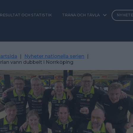
RESULTAT OCH STATISTIK
TRÄNA OCH TÄVLA
NYHET
artsida
|
Nyheter nationella serien
|
lan vann dubbelt i Norrköping