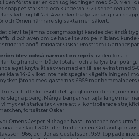
 i den första serien och tog ledningen med 5-0. Men i d
snäppet starkare och kunde via 3-2 i serien reducera
ans ledning till 7-3. Även den tredje serien gick i knapp
 och Örnen närmare sig sakta men säkert.
et blev lite jämna poängmässigt kändes det ändå trygg
räffbild och även om de hade lite stolpe in ibland kunde 
 striderna ändå, förklarar Oskar Broström i Gotlandspär
serien blev också närmast en repris
av den första.
rlan tog hand om både totalen och alla fyra banpoäng
ndslaget knyta åt säcken med en till serievinst med 5-
es klara 14-6 vilket inte helt speglar kägelfällningen i m
r mycket jämna med gästernas 6859 mot hemmalagets 
r trots allt att slutresultatet speglade matchen, men i
 nerslagna poäng. Många banpar var tajta länge men när
 vi mycket starka tack vare att vi kontrollerade strajkfi
matchen, fortsätter Oskar.
t var Örnens Jesper Nithagen bäst i matchen med utmär
 annat ha slagit 300 i den tredje serien. Gotlandspärlan
avsson, 966, och Jonas Gustafsson, 939, toppade inte 