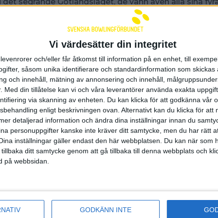
t i det segrande Gotlandslaget, de vann även alla sina fy
K Kaskad F fick Gotlandspärlan
en bra start med ledn
örsta serien. 4-1 blev ett också ett vinnarkoncept för Go
en de tre övriga serierna med 4-1 vilket gav en ännu kl
Vi värdesätter din integritet
et blev betydligt lägre siffror på den tuffa långoljeprofi
nn klart trots att laget bara precis lyckades passera 6
levenrorer och/eller får åtkomst till information på en enhet, till exempe
ng.
ifter, såsom unika identifierare och standardinformation som skickas 
g och innehåll, mätning av annonsering och innehåll, målgruppsunde
tor skillnad på allting mot den första matchen. Även nä
.
Med din tillåtelse kan vi och våra leverantörer använda exakta uppgif
å den här profilen ser vi att bortalagen får det riktigt tuf
entifiering via skanning av enheten. Du kan klicka för att godkänna vår
eredda på. Avgörande var att ha tålamod och en bra lagin
sbehandling enligt beskrivningen ovan. Alternativt kan du klicka för att
kan sammanfattas med att vi gjorde ett riktigt bra grup
ll mer detaljerad information och ändra dina inställningar innan du samty
r Broström som toppade hos segrarna individuellt med
ina personuppgifter kanske inte kräver ditt samtycke, men du har rätt 
Dina inställningar gäller endast den här webbplatsen. Du kan när som h
ra Robert Gustavsson av lagkamraterna
som lyckades 
6 men lagmässigt räckte det långt. I hemmalaget var 
 tillbaka ditt samtycke genom att gå tillbaka till denna webbplats och k
800-strecket med 812. Med lördagens två bortavinster
ned på webbsidan.
lan upp på fjärde plats i den jämna tabelltoppen.
arvat bort några poäng tidigare under säsongen så dagen
ycket viktiga för oss så vi kan börja sikta uppåt i tabell
RNATIV
GODKÄNN INTE
GO
vå matcher var utbrutna ur den ordinarie seriespelshe