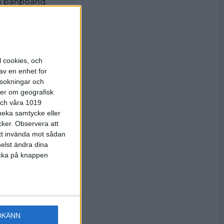
ra banpoäng.
ing 4-1
tlandspärlan
arare seger
len EA 44 då
000 poäng i
l cookies, och
av en enhet for
rsokningar och
r Kaskads A-
ter om geografisk
ft så det
 och våra 1019
ställning
 neka samtycke eller
parbete,
cker.
Observera att
 852.
att invända mot sådan
elst ändra dina
ta sig över
Mikael Wik
licka på knappen
 klättrade
s fyra
en igen.
DKÄNN
lgen och