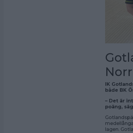
Gotl
Nor
IK Gotland
både BK Ör
– Det är in
poäng, säg
Gotlandspä
medellånga 
lagen. Gotl