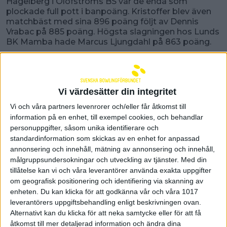
Hagelberg i Olofströms BS var de enda som
plockade full pott i banpoäng. Kristoffer blev även
matchbäst med sina 896 poäng följt av Dennis
Vrabac på 885 poäng. Högsta slagningen hos Lunds
BK Mamba hade Marcus Ljungdahl på 863 poäng.
Marbodal BS tog emot allsvenska
nykomlingarna BKF Falkenberg F i Tidaholm
.
BKF Falkenberg F som klättrat genom division 2
och division 1 fick nu göra debut i Sydallsvenskan
Vi värdesätter din integritet
med en bortasväng. Det blev även här en jämn om
Vi och våra partners levenrorer och/eller får åtkomst till
än lite avvaktande inledning där hemmalaget
information på en enhet, till exempel cookies, och behandlar
Marbodal tog övertaget med 3-2. Andra serien
personuppgifter, såsom unika identifierare och
ökade båda lagen och gästande Falkenberg kunde
standardinformation som skickas av en enhet for anpassad
kvittera via 2-3. Marbodal fortsatte ett jämnt spel
annonsering och innehåll, mätning av annonsering och innehåll,
och hade inför sista serien en knapp ledning efter 3-
målgruppsundersokningar och utveckling av tjänster.
Med din
2 med 8-7. Marbodal växlade upp inför sista serien
tillåtelse kan vi och våra leverantörer använda exakta uppgifter
samtidigt som Falkenberg tappade och det blev
hemmalaget som avslutade med en full pott 5-0
om geografisk positionering och identifiering via skanning av
och även här en hemmaseger med 13-7 (6104-5911).
enheten. Du kan klicka för att godkänna vår och våra 1017
Marbodals Henrik Blomqvist blev matchbäst på 813
leverantörers uppgiftsbehandling enligt beskrivningen ovan.
poäng och tog även full pott i banpoäng med
Alternativt kan du klicka för att neka samtycke eller för att få
lagkompisen Johan Nilsson. Högsta slagningen hos
åtkomst till mer detaljerad information och ändra dina