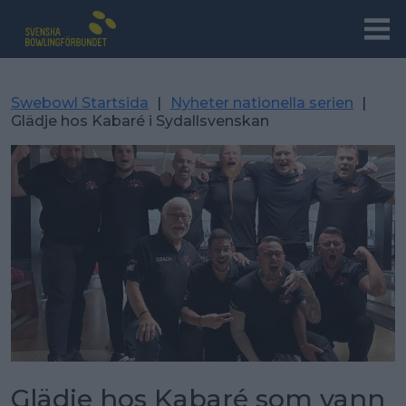
Swebowl Startsida
|
Nyheter nationella serien
|
Glädje hos Kabaré i Sydallsvenskan
Glädje hos Kabaré som vann