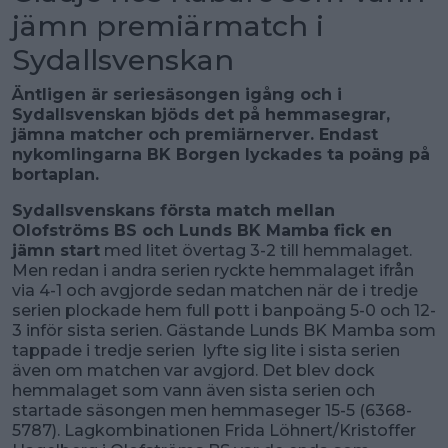
jämn premiärmatch i
Sydallsvenskan
Äntligen är seriesäsongen igång och i
Sydallsvenskan bjöds det på hemmasegrar,
jämna matcher och premiärnerver. Endast
nykomlingarna BK Borgen lyckades ta poäng på
bortaplan.
Sydallsvenskans första match mellan
Olofströms BS och Lunds BK Mamba fick en
jämn start
med litet övertag 3-2 till hemmalaget.
Men redan i andra serien ryckte hemmalaget ifrån
via 4-1 och avgjorde sedan matchen när de i tredje
serien plockade hem full pott i banpoäng 5-0 och 12-
3 inför sista serien. Gästande Lunds BK Mamba som
tappade i tredje serien lyfte sig lite i sista serien
även om matchen var avgjord. Det blev dock
hemmalaget som vann även sista serien och
startade säsongen men hemmaseger 15-5 (6368-
5787). Lagkombinationen Frida Löhnert/Kristoffer