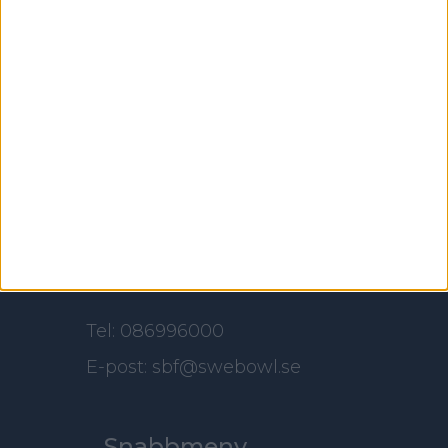
Svenska Bowlingförbundet
Box 11016
100 61 Stockholm
Besöksadress
Skansbrogatan 7
118 60 Stockholm
Kontakt
Tel: 086996000
E-post: sbf@swebowl.se
Snabbmeny