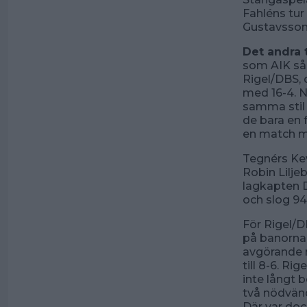
Fahléns tu
Gustavsson
Det andra 
som AIK så 
Rigel/DBS, 
med 16-4. N
samma stil 
de bara en 
en match m
Tegnérs Ke
Robin Lilje
lagkapten 
och slog 94
För Rigel/D
på banorna
avgörande ry
till 8-6. Ri
inte långt b
två nödvän
Där var doc