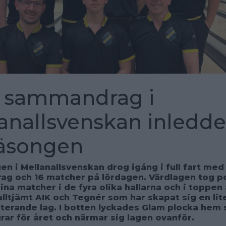
t sammandrag i
anallsvenskan inledde
säsongen
n i Mellanallsvenskan drog igång i full fart med 
g och 16 matcher på lördagen. Värdlagen tog p
ina matcher i de fyra olika hallarna och i toppen
alltjämt AIK och Tegnér som har skapat sig en lit
esterande lag. I botten lyckades Glam plocka hem 
rar för året och närmar sig lagen ovanför.