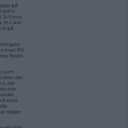
egrar på
 AIK's
t 15-5 mot
 19-1. AIK
 in på
y Morgans
re med 913.
enny Bodin
m, som
u blev det
-5, där
nda och
 under
vå sista
Både
här dagen
r det Erik