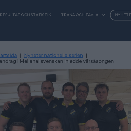
RESULTAT OCH STATISTIK
TRÄNA OCH TÄVLA
NYHET
artsida
|
Nyheter nationella serien
|
andrag i Mellanallsvenskan inledde vårsäsongen