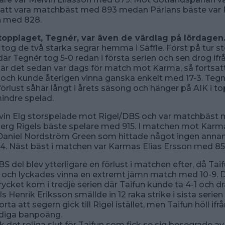
r att vara matchbäst med 893 medan Pärlans bäste var
 med 828.
topplaget, Tegnér, var även de värdlag på lördagen
tog de två starka segrar hemma i Säffle. Först på tur s
där Tegnér tog 5-0 redan i första serien och sen drog if
är det sedan var dags för match mot Karma, så fortsatt
och kunde återigen vinna ganska enkelt med 17-3. Tegn
förlust såhär långt i årets säsong och hänger på AIK i 
indre spelad.
vin Elg storspelade mot Rigel/DBS och var matchbäst 
berg Rigels bäste spelare med 915. I matchen mot Karm
Daniel Nordström Green som hittade något ingen annan
4. Näst bäst i matchen var Karmas Elias Ersson med 85
BS del blev ytterligare en förlust i matchen efter, då Tai
 och lyckades vinna en extremt jämn match med 10-9. 
cket kom i tredje serien där Taifun kunde ta 4-1 och dra 
gels Henrik Eriksson smällde in 12 raka strike i sista serie
orta att segern gick till Rigel istället, men Taifun höll if
diga banpoäng.
k det roliga slut för Taifun som fick se sig besegrade a