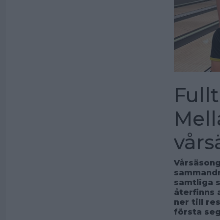
Full
Mell
vår
Vårsäsonge
sammandra
samtliga s
återfinns 
ner till r
första seg