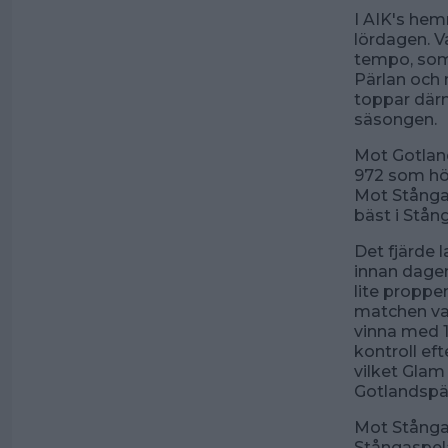
I AIK's hem
lördagen. V
tempo, som 
Pärlan och 
toppar därm
säsongen.
Mot Gotlan
972 som hög
Mot Stånga 
bäst i Stån
Det fjärde
innan dagen
lite proppe
matchen var
vinna med 
kontroll ef
vilket Glam
Gotlandspä
Mot Stånga
Stångaspela