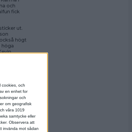
rna och
ifun fick
ticker ut.
sson
 också högt
a höga
Kevin
i
lativt
ännu större
l cookies, och
 i toppen
 8 poäng
av en enhet for
rsokningar och
ter om geografisk
hias Otting
 och våra 1019
4. I andra
 neka samtycke eller
en, då han
cker.
Observera att
att invända mot sådan