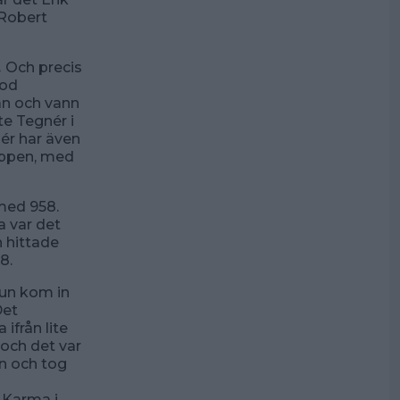
 Robert
.
Och precis
tod
rån och vann
e Tegnér i
ér har även
toppen, med
med 958.
a var det
 hittade
8.
fun kom in
Det
ifrån lite
n och det var
rån och tog
v Karma i