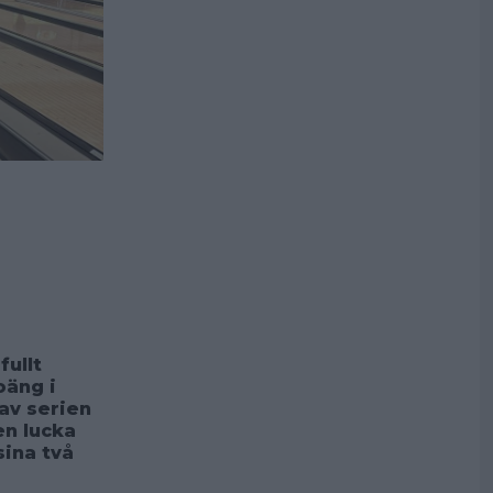
fullt
oäng i
 av serien
en lucka
sina två