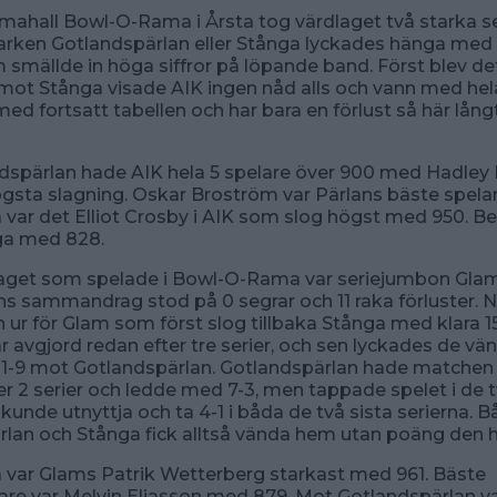
mahall Bowl-O-Rama i Årsta tog värdlaget två starka s
arken Gotlandspärlan eller Stånga lyckades hänga med i
smällde in höga siffror på löpande band. Först blev de
mot Stånga visade AIK ingen nåd alls och vann med hela
ed fortsatt tabellen och har bara en förlust så här långt
dspärlan hade AIK hela 5 spelare över 900 med Hadle
sta slagning. Oskar Broström var Pärlans bäste spela
var det Elliot Crosby i AIK som slog högst med 950. B
ga med 828.
 laget som spelade i Bowl-O-Rama var seriejumbon Gla
s sammandrag stod på 0 segrar och 11 raka förluster. N
n ur för Glam som först slog tillbaka Stånga med klara 15
 avgjord redan efter tre serier, och sen lyckades de vä
11-9 mot Gotlandspärlan. Gotlandspärlan hade matchen
ter 2 serier och ledde med 7-3, men tappade spelet i de t
 kunde utnyttja och ta 4-1 i båda de två sista serierna. 
rlan och Stånga fick alltså vända hem utan poäng den 
 var Glams Patrik Wetterberg starkast med 961. Bäste
re var Melvin Eliasson med 879. Mot Gotlandspärlan va