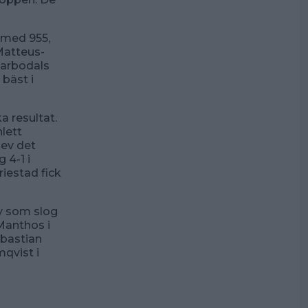
 med 955,
Matteus-
Marbodals
bäst i
 resultat.
nlett
lev det
 4-1 i
riestad fick
y som slog
Manthos i
bastian
qvist i