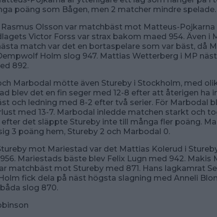
ånga poäng som Bågen, men 2 matcher mindre spelade.
 Rasmus Olsson var matchbäst mot Matteus-Pojkarna
lagets Victor Forss var strax bakom maed 954. Även i 
ästa match var det en bortaspelare som var bäst, då 
Dempwolf Holm slog 947. Mattias Wetterberg i MP näst 
ed 892.
ch Marbodal mötte även Stureby i Stockholm, med olika
ad blev det en fin seger med 12-8 efter att återigen ha i
t och ledning med 8-2 efter två serier. För Marbodal b
rlust med 13-7. Marbodal inledde matchen starkt och tog
 efter det släppte Stureby inte till många fler poäng. Ma
sig 3 poäng hem, Stureby 2 och Marbodal 0.
tureby mot Mariestad var det Mattias Kolerud i Stureb
56. Mariestads bäste blev Felix Lugn med 942. Makis 
ar matchbäst mot Stureby med 871. Hans lagkamrat Se
olm fick dela på näst högsta slagning med Anneli Blom
 båda slog 870.
obinson