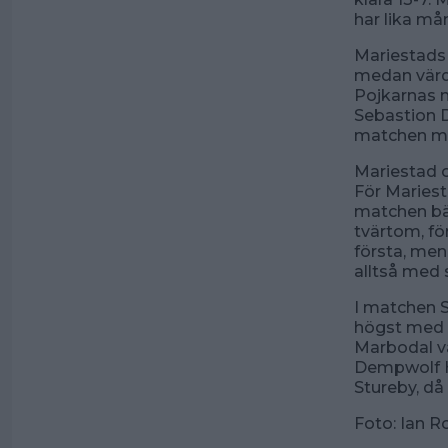
har lika m
Mariestads
medan värd
Pojkarnas n
Sebastion 
matchen m
Mariestad o
För Mariest
matchen bäs
tvärtom, fö
första, men
alltså med 
I matchen S
högst med 9
Marbodal v
Dempwolf H
Stureby, då
Foto: Ian R