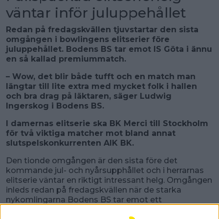
väntar inför juluppehållet
Redan på fredagskvällen tjuvstartar den sista
omgången i bowlingens elitserier före
juluppehållet. Bodens BS tar emot IS Göta i ännu
en så kallad premiummatch.
– Wow, det blir både tufft och en match man
längtar till lite extra med mycket folk i hallen
och bra drag på läktaren, säger Ludwig
Ingerskog i Bodens BS.
I damernas elitserie ska BK Merci till Stockholm
för två viktiga matcher mot bland annat
slutspelskonkurrenten AIK BK.
Den tionde omgången är den sista före det
kommande jul- och nyårsupphållet och i herrarnas
elitserie väntar en riktigt intressant helg. Omgången
inleds redan på fredagskvällen när de starka
nykomlingarna Bodens BS tar emot ett
hårdsatsande IS Göta. Det i en så kallad