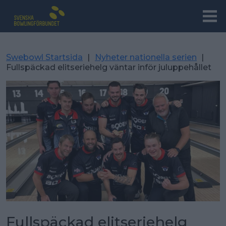
Swebowl Startsida
|
Nyheter nationella serien
|
Fullspäckad elitseriehelg väntar inför juluppehållet
Fullspäckad elitseriehelg