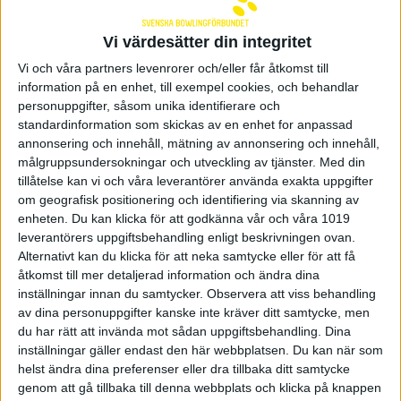
premiummatch som spelas på vardagskvällar med
extra festlig inramning.
Vi värdesätter din integritet
– Trumman kommer nog att låta lite extra och
inramningen kommer bli riktigt grym. Vi får hoppas
Vi och våra partners levenrorer och/eller får åtkomst till
på vinst som alltid men vi är medvetna om att det
information på en enhet, till exempel cookies, och behandlar
kommer att bli en otroligt tuff match, förklarar
personuppgifter, såsom unika identifierare och
Ludwig Ingerskog i hemmalaget Boden.
standardinformation som skickas av en enhet for anpassad
annonsering och innehåll, mätning av annonsering och innehåll,
Bodens BS har två hemmamatcher
i helgen och
målgruppsundersokningar och utveckling av tjänster.
Med din
tar på söndag även emot Team Alingsås i ett
tillåtelse kan vi och våra leverantörer använda exakta uppgifter
mycket intressant möte där Bodens BS ligger på
om geografisk positionering och identifiering via skanning av
femte plats i tabellen och med Alingsås på andra
enheten. Du kan klicka för att godkänna vår och våra 1019
plats, men bara två poäng före.
leverantörers uppgiftsbehandling enligt beskrivningen ovan.
Alternativt kan du klicka för att neka samtycke eller för att få
– För oss som nykomlingar mot Alingsås som varit i
slutspel de senaste åren går de in i matchen som
åtkomst till mer detaljerad information och ändra dina
favoriter. Men vi kommer att ge allt även denna
inställningar innan du samtycker.
Observera att viss behandling
match och jobba vidare på det fina vi gjorde förra
av dina personuppgifter kanske inte kräver ditt samtycke, men
helgen, fortsätter Ludwig Ingerskog som intygar att
du har rätt att invända mot sådan uppgiftsbehandling. Dina
det är ett riktigt bra go i laget.
inställningar gäller endast den här webbplatsen. Du kan när som
helst ändra dina preferenser eller dra tillbaka ditt samtycke
IS Göta får verkligen se till
att ha laddat om efter
genom att gå tillbaka till denna webbplats och klicka på knappen
hemmaförlusten i måndagskväll mot Team