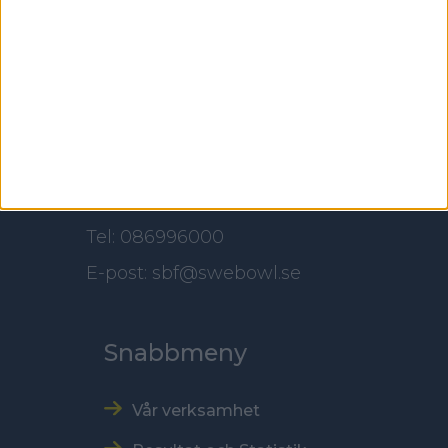
100 61 Stockholm
Besöksadress
Skansbrogatan 7
118 60 Stockholm
Kontakt
Tel: 086996000
E-post: sbf@swebowl.se
Snabbmeny
Vår verksamhet