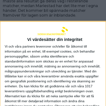
måste alla resultat gå deras väg i resterande
matcher, medan Mariestad har det lite mer i egna
händer. Det kommer bli spännade matcher
framöver för lagen som är inblandade.
I dagens sammandrag i Sollentuna så tog
hemmalag Ax
emot Västerås, Sundbyberg och
Gotlandspärlan. Hemmalaget Ax blev den stora
vinnaren och tog hem båda sina matcher mot
Vi värdesätter din integritet
Västerås och Gotlandspärlan.
Vi och våra partners levenrorer och/eller får åtkomst till
Matchen mot Västerås blev mycket jämn och
information på en enhet, till exempel cookies, och behandlar
avgjordes inte förrän i sista serien där Västerås till
personuppgifter, såsom unika identifierare och
sist kunde vinna totalen med knappa 18 pinnar och
matchen med 11-9. Tommy Sarlin i Västerås hade
standardinformation som skickas av en enhet for anpassad
matchens högsta slagning med 871. I Ax var
annonsering och innehåll, mätning av annonsering och innehåll,
Andreas Holm bäst med 866
målgruppsundersokningar och utveckling av tjänster.
Med din
tillåtelse kan vi och våra leverantörer använda exakta uppgifter
När det sedan var dags att möte Gotlandspärlan så
om geografisk positionering och identifiering via skanning av
var Ax det betydligt starkare laget för dagen, även
enheten. Du kan klicka för att godkänna vår och våra 1017
om det var Gotlandspärlan som inledde bäst och
leverantörers uppgiftsbehandling enligt beskrivningen ovan.
tog ledningen med 3-2. Efter första serien släppte
Alternativt kan du klicka för att neka samtycke eller för att få
dock Ax endast ifrån sig 1 poäng till och vann
åtkomst till mer detaljerad information och ändra dina
matchen med 16-4. Här var Tomas Lind i Ax bäst
inställningar innan du samtycker.
Observera att viss behandling