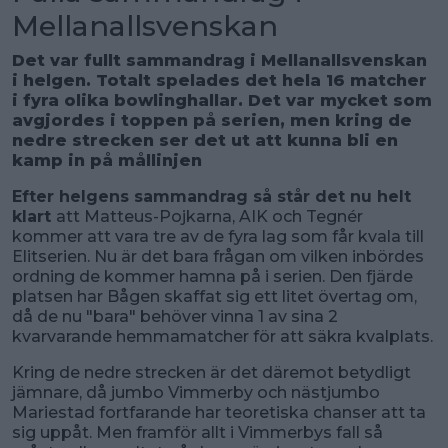
Mellanallsvenskan
Det var fullt sammandrag i Mellanallsvenskan
i helgen. Totalt spelades det hela 16 matcher
i fyra olika bowlinghallar. Det var mycket som
avgjordes i toppen på serien, men kring de
nedre strecken ser det ut att kunna bli en
kamp in på mållinjen
Efter helgens sammandrag så står det nu helt
klart
att Matteus-Pojkarna, AIK och Tegnér
kommer att vara tre av de fyra lag som får kvala till
Elitserien. Nu är det bara frågan om vilken inbördes
ordning de kommer hamna på i serien. Den fjärde
platsen har Bågen skaffat sig ett litet övertag om,
då de nu "bara" behöver vinna 1 av sina 2
kvarvarande hemmamatcher för att säkra kvalplats.
Kring de nedre strecken är det däremot betydligt
jämnare, då jumbo Vimmerby och nästjumbo
Mariestad fortfarande har teoretiska chanser att ta
sig uppåt. Men framför allt i Vimmerbys fall så