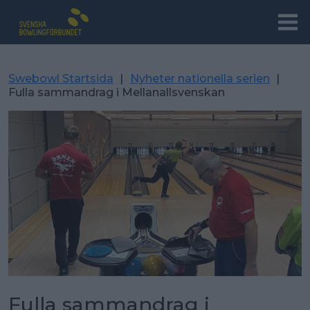
Swebowl Startsida
|
Nyheter nationella serien
|
Fulla sammandrag i Mellanallsvenskan
Fulla sammandrag i