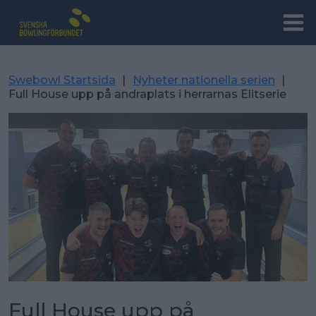
Swebowl Startsida
|
Nyheter nationella serien
|
Full House upp på andraplats i herrarnas Elitserie
Full House upp på