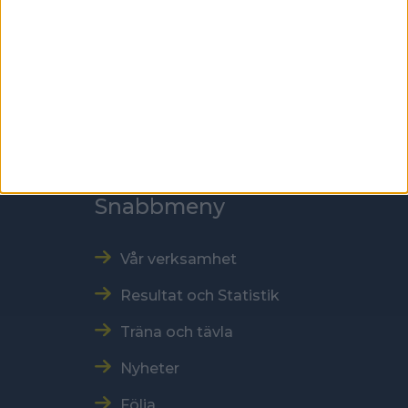
118 60 Stockholm
Kontakt
Tel: 086996000
E-post: sbf@swebowl.se
Snabbmeny
Vår verksamhet
Resultat och Statistik
Träna och tävla
Nyheter
Följa