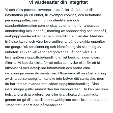
Vi värdesätter din integritet
som var lite starkare och ryckte till sig en ledning
med 7-3 efter två serier. Så långt såg det tufft ut för
Vi och våra partners levenrorer och/eller får åtkomst till
hemmalaget, men skam den som ger sig.
information på en enhet, till exempel cookies, och behandlar
personuppgifter, såsom unika identifierare och
–
Vi visste att det den här matchen skulle bli tajt och
standardinformation som skickas av en enhet for anpassad
spännande och det blev den verkligen! Väldigt kul
annonsering och innehåll, mätning av annonsering och innehåll,
att se att vi aldrig gav upp trots att det var
målgruppsundersokningar och utveckling av tjänster.
Med din
svårspelat på många sätt, säger en nöjd Johan Klyft
tillåtelse kan vi och våra leverantörer använda exakta uppgifter
i Full House
om geografisk positionering och identifiering via skanning av
enheten. Du kan klicka för att godkänna vår och våra 1019
I tredje serien började Full House sin vändning med
leverantörers uppgiftsbehandling enligt beskrivningen ovan.
4-1 och därmed var matchen helt jämn inför sista
Alternativt kan du klicka för att neka samtycke eller för att få
serien med liten fördel till Kaskad med 8-7. I sista
serien hade sen hemmalaget marginalerna på sin
åtkomst till mer detaljerad information och ändra dina
sida och vann några jämna serier för att återigen
inställningar innan du samtycker.
Observera att viss behandling
vinna serien med 4-1 och därmed ta matchen med
av dina personuppgifter kanske inte kräver ditt samtycke, men
knappa 11-9. Tack vare vinsten så klev Full House
du har rätt att invända mot sådan uppgiftsbehandling. Dina
förbi Kaskad i serien upp på andra plats, på samma
inställningar gäller endast den här webbplatsen. Du kan när som
poäng som Alingsås.
helst ändra dina preferenser eller dra tillbaka ditt samtycke
genom att gå tillbaka till denna webbplats och klicka på knappen
– Jag är väldigt stolt över grabbarna och det var kul
"Integritet" längst ned på webbsidan.
att se vår coach Alexander Johansson tillbaka på
banorna efter ett längre skadeuppehåll. Dessutom