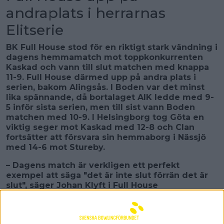
andraplats i herrarnas
Elitserie
BK Full House stod för en riktigt stark vändning i
dagens hemmamatch mot toppkonkurrenten
Kaskad och vann till slut matchen med knappa
11-9. Full House därmed upp på andra plats i
serien, bakom Alingsås. I Boden var det minst
lika spännande, då bortalaget AIK ledde med 9-
5 inför sista serien, men till sist vann Boden
matchen med 10-9. I Helsingborg tog Göta en
viktig seger mot Kaskad med 12-8 och Clan
fortsätter att försvara sin hemmaborg i Nässjö
med 14-6 mot Stureby.
–
Dagens match är verkligen ett perfekt
exempel att säga "det är inte slut förrän det är
slut", säger Johan Klyft i Full House
Det var en riktigt jämn och spännande match som
spelades i Ängelholm mellan de två topplagen Full
House och Kaskad. Till en början var det bortalaget