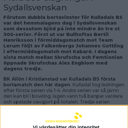
Sydallsvenskan
Förutom dubbla bortavinster för Kulladals BS
var det hemmalagens dag i Sydallsvenskan
som dessutom bjöd på inte mindre än tre st
300-serier. Först ut var Bulltoftas Bertil
Henriksson i förmiddagsmatch mot Team
Lerum följt av Falkenbergs Johannes Gottling
i eftermiddagsmatch mot Kabaré. I dagens
sista match mellan Skrufscha och Femtionian
öppnade Skrufschas Alex Engblom med
dagens tredje.
BK Allön i Kristianstad var Kulladals BS första
bortamatch den här dagen
. Kulladal tog ledningen
efter första serien via 1-4. Andra serien var så jämn
den kan bli i bowling, lagen vann två banpar vardera
och spelade oavgjort på totalen. Tredje serien
höjdes siffrorna för båda lagen och återigen blev
det två banpar vardera men totalen till Kulladal.
Underläge för Allön med 5-9 inför sista serien där
hemmalaget tappade och inte fick med sig någon
Vi värdesätter din integritet