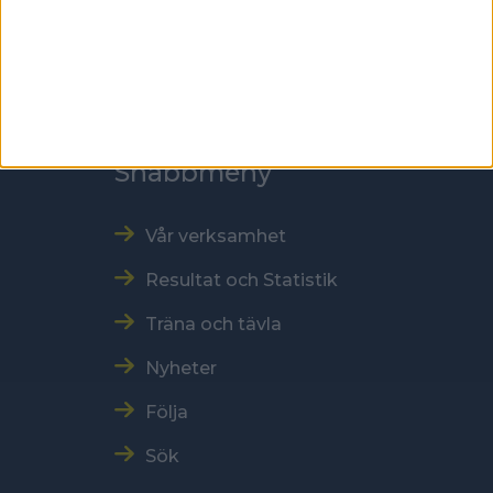
Tel: 086996000
E-post: sbf@swebowl.se
Snabbmeny
Vår verksamhet
Resultat och Statistik
Träna och tävla
Nyheter
Följa
Sök