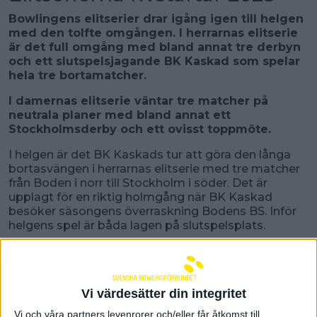
Bowlingens elitserier drar igång igen till helgen
med den tolfte omgången. I herrarnas elitserie
är det full omgång med bland annat tre derbyn
och ett slutspelsjagande BK Kaskad som spelar
hela tre bortamatcher.
I damernas elitserie väntar tre matcher på
neutrala planer med bland annat ett
Stockholmsderby och ett ovisst toppmöte.
I helgen är det BK Kaskads tur att göra den långa
bortasvängen i herrarnas elitserie med tre matcher
från Boden i norr till Stockholm i söder. Det är
upplagt för en riktig holmgång när BK Kaskad
besöker säsongens överraskning Bodens BS. Inför
helgens spel är båda lagen på slutspelsplats.
Kaskad har imponerat stort på hemmaplan men
ska nu ta sig an nykomlingarna Bodens BS i deras
hemmafästning - ett Boden som vann i den sista
omgången före jul mot Team Alingsås och petade
Vi värdesätter din integritet
ner Alingsåslaget under slutspelsstrecket.
Vi och våra partners levenrorer och/eller får åtkomst till