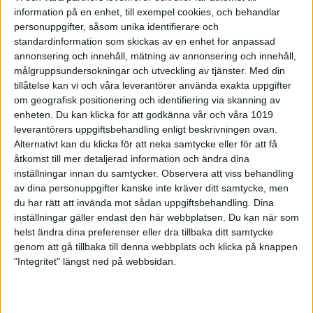
information på en enhet, till exempel cookies, och behandlar
Kaskads bortaspel ställs ytterligare på prov på
personuppgifter, såsom unika identifierare och
söndag när Norrköpingslaget först möter Stureby
standardinformation som skickas av en enhet for anpassad
BK och sedan Sundbybergs IK. Stämmer inte
annonsering och innehåll, mätning av annonsering och innehåll,
Kaskads bortaspel i helgen så kan lagets nuvarande
tredjeplats i tabellen hux flux försämras markant i
målgruppsundersokningar och utveckling av tjänster.
Med din
den mycket jämna striden kring slutspelsstrecket.
tillåtelse kan vi och våra leverantörer använda exakta uppgifter
om geografisk positionering och identifiering via skanning av
Lördagen inleds med ett intressant
enheten. Du kan klicka för att godkänna vår och våra 1019
Stockholmsderby när Stureby BK tar emot
leverantörers uppgiftsbehandling enligt beskrivningen ovan.
Sundbybergs IK. Det var många år sedan lagen
Alternativt kan du klicka för att neka samtycke eller för att få
möttes i den högsta ligan före den här säsongen.
åtkomst till mer detaljerad information och ändra dina
Idag får det mer etablerade Stureby BK ses som
inställningar innan du samtycker.
Observera att viss behandling
favorit på hemmaplan mot det forna storlaget
av dina personuppgifter kanske inte kräver ditt samtycke, men
Sundbyberg trots att nykomlingarna Sundbyberg
du har rätt att invända mot sådan uppgiftsbehandling. Dina
vann hemma med klara 15-5 när lagen möttes i
inställningar gäller endast den här webbplatsen. Du kan när som
höstas. Men i tabellen är Sundbyberg nu endast tre
helst ändra dina preferenser eller dra tillbaka ditt samtycke
poäng efter sina motståndare i helgen och det med
genom att gå tillbaka till denna webbplats och klicka på knappen
en match mindre spelad.
"Integritet" längst ned på webbsidan.
På lördagen är det också derby när Västerås SK tar
emot IKW/Köping BK. Köping har ramlat ner till
sjätte plats i tabellen och tappat sin tidigare