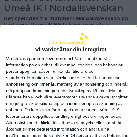
Umeå IK i Nordallsvenskan
Det spelades tre matcher i Nordallsvenskan på
lördagen. Umeå IK BF fick inkassera två
bortaförluster mot BK Loet och BK Prana medan
BK Fjällräven hemmavann mot Domsjö IF BK.
Kirunalaget BK Fjällräven klättrade upp på andra
Vi värdesätter din integritet
plats i den Nordallsvenska tabellen efter sin
Vi och våra partners levenrorer och/eller får åtkomst till
hemmaseger mot Domsjö IF BK. Hemmalaget tog
information på en enhet, till exempel cookies, och behandlar
ledningen med 5-0 i den första serien och sedan
personuppgifter, såsom unika identifierare och
lyckades Domsjö aldrig hota Fjällräven som bara
standardinformation som skickas av en enhet for anpassad
förlorade den andra serien knappt med 2-3. I de
övriga var hemmalaget det snäppet bättre laget
annonsering och innehåll, mätning av annonsering och innehåll,
och kunde hålla undan och vinna med 13-7.
målgruppsundersokningar och utveckling av tjänster.
Med din
tillåtelse kan vi och våra leverantörer använda exakta uppgifter
I Fjällräven toppade Tommy Petersén med 869 och
om geografisk positionering och identifiering via skanning av
Kristoffer Svonni, 768, i par med Niklas Wiklund, 766,
enheten. Du kan klicka för att godkänna vår och våra 1019
vann alla fyra banpoäng. I Domsjö var Viktor
leverantörers uppgiftsbehandling enligt beskrivningen ovan.
Söderlund bäst med 829.
Alternativt kan du klicka för att neka samtycke eller för att få
åtkomst till mer detaljerad information och ändra dina
Umeå IK BF inledde med bortamatch
i Luleå mot
inställningar innan du samtycker.
Observera att viss behandling