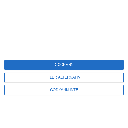
Här hittar du Svenska Bowlingförbundets
medlemsrabatt på Strawberry
GODKÄNN
FLER ALTERNATIV
GODKÄNN INTE