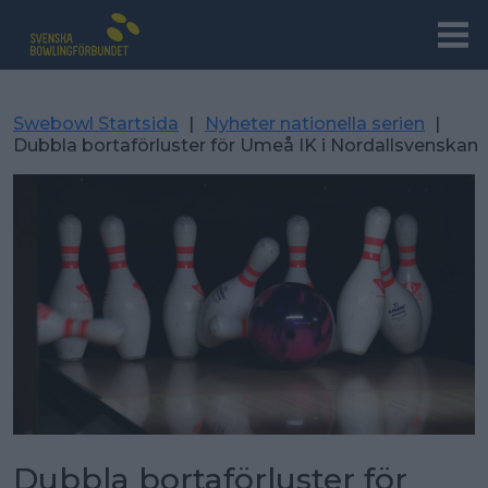
Swebowl Startsida
|
Nyheter nationella serien
|
Dubbla bortaförluster för Umeå IK i Nordallsvenskan
Dubbla bortaförluster för